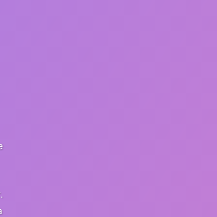
e
.
a