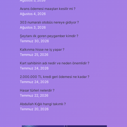
Ağustos 5, 2026
Avans ödemesi maaştan kesilir mi ?
Ağustos 4, 2026
303 numaralı otobüs nereye gidiyor ?
Ağustos 3, 2026
Şeytanı ılk goren peygamber kimdir ?
Temmuz 30, 2026
Kalkınma hisse ne iş yapar ?
Temmuz 25, 2026
Kart sahibinin adı nedir ve neden önemlidir ?
Temmuz 24, 2026
2.000.000 TL kredi geri ödemesi ne kadar ?
Temmuz 24, 2026
Hasar türleri nelerdir ?
Temmuz 22, 2026
Abdullah Kığılı hangi takımlı ?
Temmuz 20, 2026