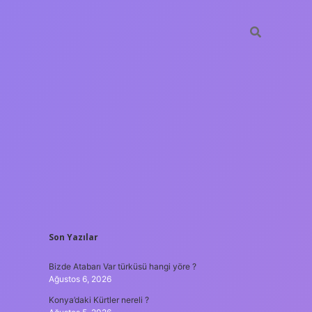
SIDEBAR
Son Yazılar
ilbet mobil giriş
Bizde Atabarı Var türküsü hangi yöre ?
Ağustos 6, 2026
Konya’daki Kürtler nereli ?