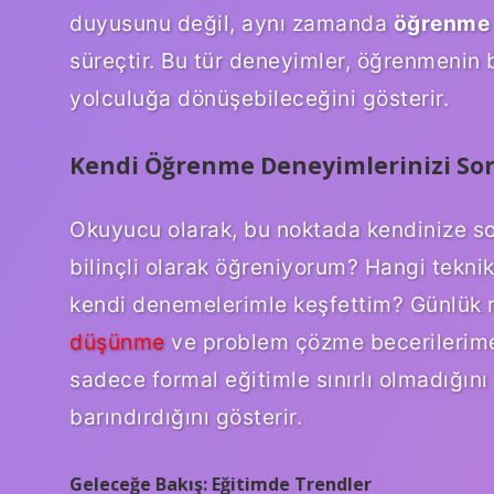
duyusunu değil, aynı zamanda
öğrenme s
süreçtir. Bu tür deneyimler, öğrenmenin b
yolculuğa dönüşebileceğini gösterir.
Kendi Öğrenme Deneyimlerinizi S
Okuyucu olarak, bu noktada kendinize sor
bilinçli olarak öğreniyorum? Hangi tekni
kendi denemelerimle keşfettim? Günlük 
düşünme
ve problem çözme becerilerime 
sadece formal eğitimle sınırlı olmadığın
barındırdığını gösterir.
Geleceğe Bakış: Eğitimde Trendler