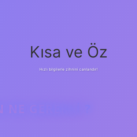
Kısa ve Öz
Hızlı bilgilerle zihnini canlandır!
 NE GEREKLI ?