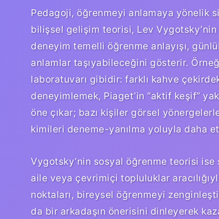
Pedagoji, öğrenmeyi anlamaya yönelik si
bilişsel gelişim teorisi, Lev Vygotsky’n
deneyim temelli öğrenme anlayışı, günlük
anlamlar taşıyabileceğini gösterir. Örn
laboratuvarı gibidir: farklı kahve çekirde
deneyimlemek, Piaget’in “aktif keşif” yak
öne çıkar; bazı kişiler görsel yönergelerl
kimileri deneme-yanılma yoluyla daha etkil
Vygotsky’nin sosyal öğrenme teorisi ise 
aile veya çevrimiçi topluluklar aracılığıyl
noktaları, bireysel öğrenmeyi zenginleşti
da bir arkadaşın önerisini dinleyerek ka