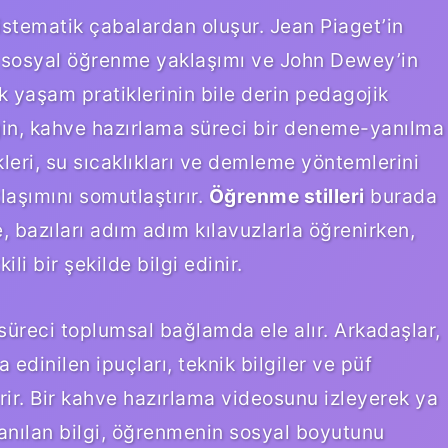
stematik çabalardan oluşur. Jean Piaget’in
in sosyal öğrenme yaklaşımı ve John Dewey’in
 yaşam pratiklerinin bile derin pedagojik
eğin, kahve hazırlama süreci bir deneme-yanılma
kleri, su sıcaklıkları ve demleme yöntemlerini
laşımını somutlaştırır.
Öğrenme stilleri
burada
e, bazıları adım adım kılavuzlarla öğrenirken,
i bir şekilde bilgi edinir.
süreci toplumsal bağlamda ele alır. Arkadaşlar,
a edinilen ipuçları, teknik bilgiler ve püf
rir. Bir kahve hazırlama videosunu izleyerek ya
zanılan bilgi, öğrenmenin sosyal boyutunu