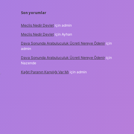
Son yorumlar
Meclis Nedir Devlet
için
admin
Meclis Nedir Devlet
için
Ayhan
Dava Sonunda Arabuluculuk Ücreti Nereye Ödenir
için
admin
Dava Sonunda Arabuluculuk Ücreti Nereye Ödenir
için
Nazende
Kağıt Paranın Karşılığı Var Mı
için
admin
r