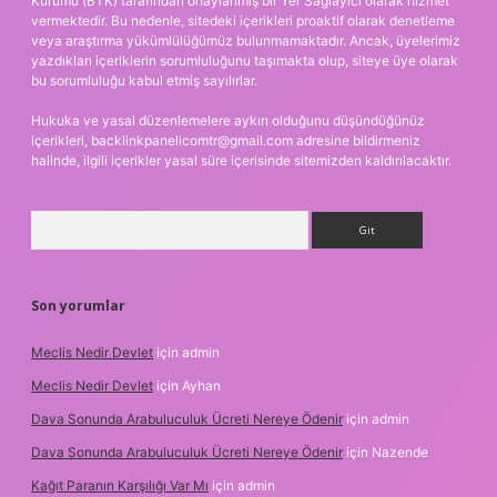
Kurumu (BTK) tarafından onaylanmış bir Yer Sağlayıcı olarak hizmet
vermektedir. Bu nedenle, sitedeki içerikleri proaktif olarak denetleme
veya araştırma yükümlülüğümüz bulunmamaktadır. Ancak, üyelerimiz
yazdıkları içeriklerin sorumluluğunu taşımakta olup, siteye üye olarak
bu sorumluluğu kabul etmiş sayılırlar.
Hukuka ve yasal düzenlemelere aykırı olduğunu düşündüğünüz
içerikleri,
backlinkpanelicomtr@gmail.com
adresine bildirmeniz
halinde, ilgili içerikler yasal süre içerisinde sitemizden kaldırılacaktır.
Arama
Son yorumlar
Meclis Nedir Devlet
için
admin
Meclis Nedir Devlet
için
Ayhan
Dava Sonunda Arabuluculuk Ücreti Nereye Ödenir
için
admin
Dava Sonunda Arabuluculuk Ücreti Nereye Ödenir
için
Nazende
Kağıt Paranın Karşılığı Var Mı
için
admin