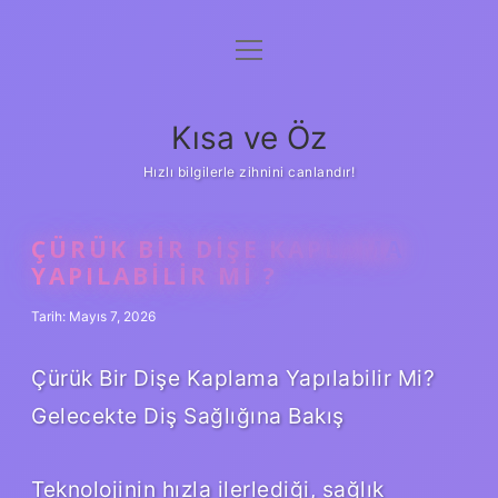
menüyü
Anasayfa
aç
Gizlilik Politikası
Kısa ve Öz
Yasal Uyarı
Hızlı bilgilerle zihnini canlandır!
Hakkımızda
ÇÜRÜK BIR DIŞE KAPLAMA
YAPILABILIR MI ?
Tarih: Mayıs 7, 2026
Çürük Bir Dişe Kaplama Yapılabilir Mi?
Gelecekte Diş Sağlığına Bakış
Teknolojinin hızla ilerlediği, sağlık