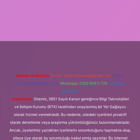
t mobil giriş
Reklam ve İletişim:
E-mail:
backlinkpaneli@gmail.com
Teams:
forumhizmeti@gmail.com
Whatsapp: 0262 606 0 726
Telegram:
@karabul
Yasal Uyarı:
Sitemiz, 5651 Sayılı Kanun gereğince Bilgi Teknolojileri
ve İletişim Kurumu (BTK) tarafından onaylanmış bir Yer Sağlayıcı
olarak hizmet vermektedir. Bu nedenle, sitedeki içerikleri proaktif
olarak denetleme veya araştırma yükümlülüğümüz bulunmamaktadır.
Ancak, üyelerimiz yazdıkları içeriklerin sorumluluğunu taşımakta olup,
siteye üye olarak bu sorumluluğu kabul etmiş sayılırlar. Bu internet