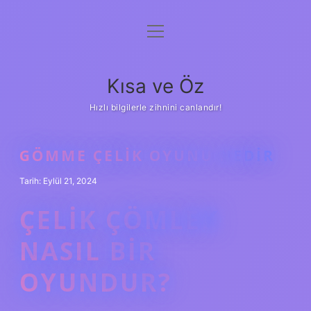
menüyü
Anasayfa
aç
Gizlilik Politikası
Kısa ve Öz
Yasal Uyarı
Hızlı bilgilerle zihnini canlandır!
Hakkımızda
GÖMME ÇELIK OYUNU NEDIR
Tarih: Eylül 21, 2024
ÇELIK ÇÖMLEK
NASIL BIR
OYUNDUR?