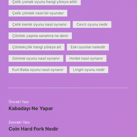
Çelik çomak oyunu hangi yöreye aittir
Çelik çömlek nasıl bir oyundur
Çelik kemik oyunu nasıl oynanır
Ceviz oyunu nedir
Çömlek yapma sanatına ne denir
Çömlekçilik hangi yöreye ait
Eski oyunlar nelerdir
Gömme oyunu nasıl oynanır
Hımbıl nasıl oynanır
Kurt Baba oyunu nasıl oynanır
Lingiri oyunu nedir
Önceki Yazı
Kabadayı Ne Yapar
Sonraki Yazı
Coin Hard Fork Nedir