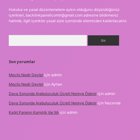
Hukuka ve yasal düzenlemelere aykırı olduğunu düşündüğünüz
içerikleri,
backlinkpanelicomtr@gmail.com
adresine bildirmeniz
halinde, ilgili içerikler yasal süre içerisinde sitemizden kaldırılacaktır.
Arama
Son yorumlar
Meclis Nedir Devlet
için
admin
Meclis Nedir Devlet
için
Ayhan
Dava Sonunda Arabuluculuk Ücreti Nereye Ödenir
için
admin
Dava Sonunda Arabuluculuk Ücreti Nereye Ödenir
için
Nazende
Kağıt Paranın Karşılığı Var Mı
için
admin