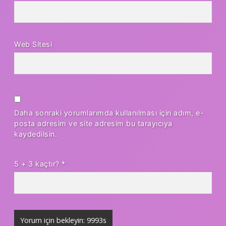
Web Sitesi
Daha sonraki yorumlarımda kullanılması için adım, e-
posta adresim ve site adresim bu tarayıcıya
kaydedilsin.
5 + 3 kaçtır?
*