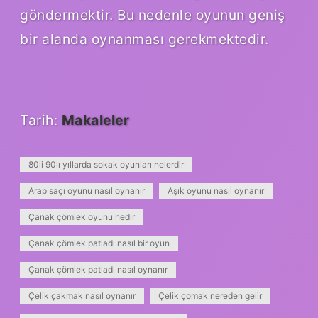
göndermektir. Bu nedenle oyunun geniş
bir alanda oynanması gerekmektedir.
Tarih:
Makaleler
80li 90lı yıllarda sokak oyunları nelerdir
Arap saçı oyunu nasıl oynanır
Aşık oyunu nasıl oynanır
Çanak çömlek oyunu nedir
Çanak çömlek patladı nasıl bir oyun
Çanak çömlek patladı nasıl oynanır
Çelik çakmak nasıl oynanır
Çelik çomak nereden gelir