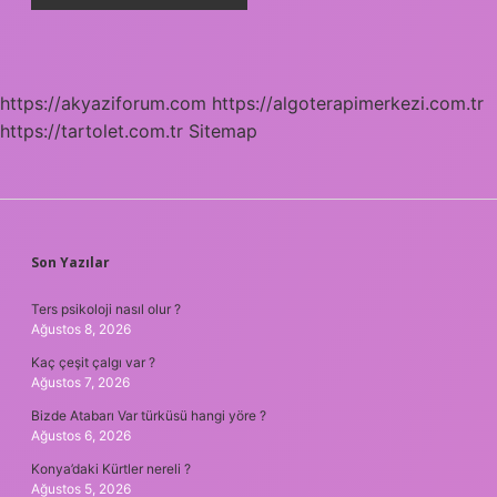
https://akyaziforum.com
https://algoterapimerkezi.com.tr
https://tartolet.com.tr
Sitemap
SIDEBAR
Son Yazılar
Ters psikoloji nasıl olur ?
Ağustos 8, 2026
Kaç çeşit çalgı var ?
Ağustos 7, 2026
Bizde Atabarı Var türküsü hangi yöre ?
Ağustos 6, 2026
Konya’daki Kürtler nereli ?
Ağustos 5, 2026