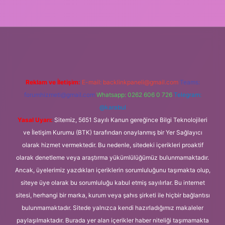
iriş
Reklam ve İletişim:
E-mail:
backlinkpaneli@gmail.com
Teams:
forumhizmeti@gmail.com
Whatsapp: 0262 606 0 726
Telegram:
@karabul
Yasal Uyarı:
Sitemiz, 5651 Sayılı Kanun gereğince Bilgi Teknolojileri
ve İletişim Kurumu (BTK) tarafından onaylanmış bir Yer Sağlayıcı
olarak hizmet vermektedir. Bu nedenle, sitedeki içerikleri proaktif
olarak denetleme veya araştırma yükümlülüğümüz bulunmamaktadır.
Ancak, üyelerimiz yazdıkları içeriklerin sorumluluğunu taşımakta olup,
siteye üye olarak bu sorumluluğu kabul etmiş sayılırlar. Bu internet
sitesi, herhangi bir marka, kurum veya şahıs şirketi ile hiçbir bağlantısı
bulunmamaktadır. Sitede yalnızca kendi hazırladığımız makaleler
paylaşılmaktadır. Burada yer alan içerikler haber niteliği taşımamakta