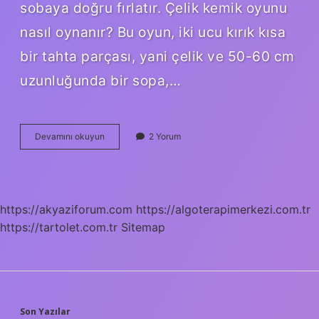
sobaya doğru fırlatır. Çelik kemik oyunu
nasıl oynanır? Bu oyun, iki ucu kırık kısa
bir tahta parçası, yani çelik ve 50-60 cm
uzunluğunda bir sopa,…
Gömme
Devamını okuyun
2 Yorum
Çelik
Oyunu
Nedir
https://akyaziforum.com
https://algoterapimerkezi.com.tr
https://tartolet.com.tr
Sitemap
Son Yazılar