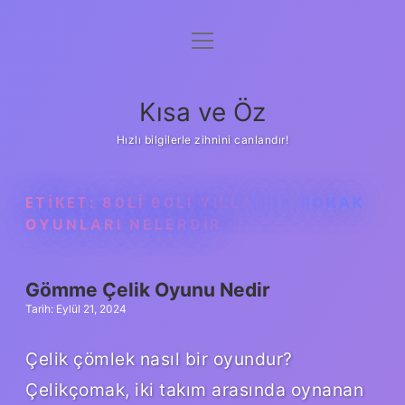
menüyü
Anasayfa
aç
Gizlilik Politikası
Kısa ve Öz
Yasal Uyarı
Hızlı bilgilerle zihnini canlandır!
Hakkımızda
ETIKET:
80LI 90LI YILLARDA SOKAK
OYUNLARI NELERDIR
Gömme Çelik Oyunu Nedir
Tarih: Eylül 21, 2024
Çelik çömlek nasıl bir oyundur?
Çelikçomak, iki takım arasında oynanan