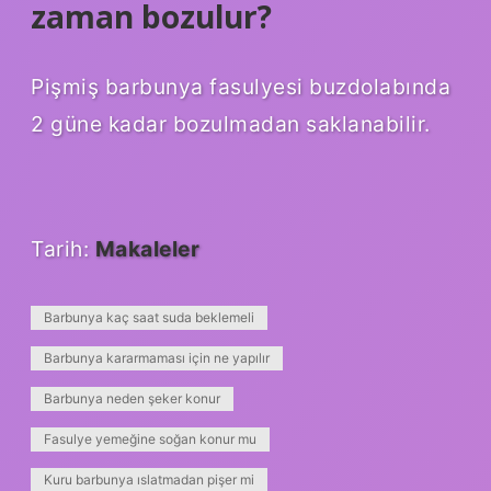
zaman bozulur?
Pişmiş barbunya fasulyesi buzdolabında
2 güne kadar bozulmadan saklanabilir.
Tarih:
Makaleler
Barbunya kaç saat suda beklemeli
Barbunya kararmaması için ne yapılır
Barbunya neden şeker konur
Fasulye yemeğine soğan konur mu
Kuru barbunya ıslatmadan pişer mi