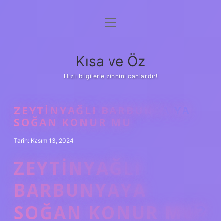
menüyü
Anasayfa
aç
Gizlilik Politikası
Kısa ve Öz
Yasal Uyarı
Hızlı bilgilerle zihnini canlandır!
Hakkımızda
ZEYTINYAĞLI BARBUNYA YA
SOĞAN KONUR MU
Tarih: Kasım 13, 2024
ZEYTINYAĞLI
BARBUNYAYA
SOĞAN KONUR MU?