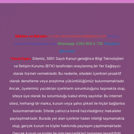
bil giriş
Reklam ve İletişim:
E-mail:
backlinkpaneli@gmail.com
Teams:
forumhizmeti@gmail.com
Whatsapp: 0262 606 0 726
Telegram:
@karabul
Yasal Uyarı:
Sitemiz, 5651 Sayılı Kanun gereğince Bilgi Teknolojileri
ve İletişim Kurumu (BTK) tarafından onaylanmış bir Yer Sağlayıcı
olarak hizmet vermektedir. Bu nedenle, sitedeki içerikleri proaktif
olarak denetleme veya araştırma yükümlülüğümüz bulunmamaktadır.
Ancak, üyelerimiz yazdıkları içeriklerin sorumluluğunu taşımakta olup,
siteye üye olarak bu sorumluluğu kabul etmiş sayılırlar. Bu internet
sitesi, herhangi bir marka, kurum veya şahıs şirketi ile hiçbir bağlantısı
bulunmamaktadır. Sitede yalnızca kendi hazırladığımız makaleler
paylaşılmaktadır. Burada yer alan içerikler haber niteliği taşımamakta
olup, gerçek kurum ve kişiler hakkında paylaşım yapılmamaktadır.
Gerçek kurum ve kişiler ile isim benzerlikleri tamamen tesadüfidir.