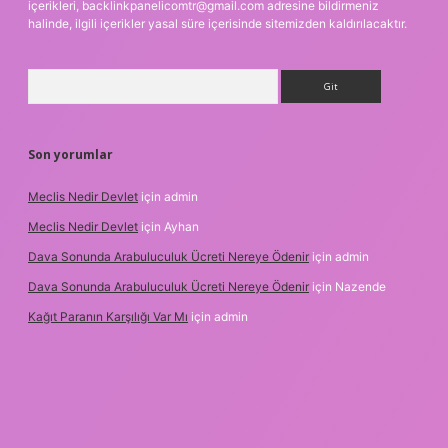
içerikleri,
backlinkpanelicomtr@gmail.com
adresine bildirmeniz
halinde, ilgili içerikler yasal süre içerisinde sitemizden kaldırılacaktır.
Arama
Son yorumlar
Meclis Nedir Devlet
için
admin
Meclis Nedir Devlet
için
Ayhan
Dava Sonunda Arabuluculuk Ücreti Nereye Ödenir
için
admin
Dava Sonunda Arabuluculuk Ücreti Nereye Ödenir
için
Nazende
Kağıt Paranın Karşılığı Var Mı
için
admin