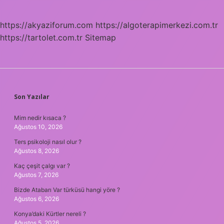
https://akyaziforum.com
https://algoterapimerkezi.com.tr
https://tartolet.com.tr
Sitemap
SIDEBAR
Son Yazılar
Mim nedir kısaca ?
Ağustos 10, 2026
Ters psikoloji nasıl olur ?
Ağustos 8, 2026
Kaç çeşit çalgı var ?
Ağustos 7, 2026
Bizde Atabarı Var türküsü hangi yöre ?
Ağustos 6, 2026
Konya’daki Kürtler nereli ?
Ağustos 5, 2026