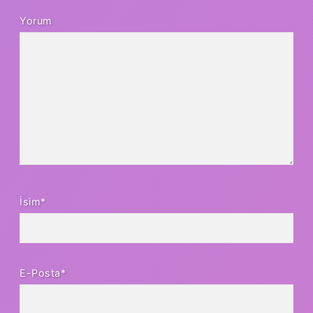
Yorum
İsim*
E-Posta*