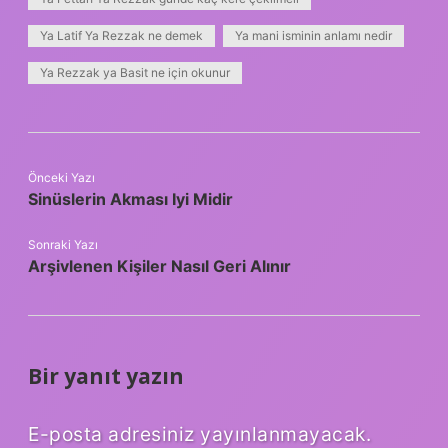
Ya Latif Ya Rezzak ne demek
Ya mani isminin anlamı nedir
Ya Rezzak ya Basit ne için okunur
Önceki Yazı
Sinüslerin Akması Iyi Midir
Sonraki Yazı
Arşivlenen Kişiler Nasıl Geri Alınır
Bir yanıt yazın
E-posta adresiniz yayınlanmayacak.