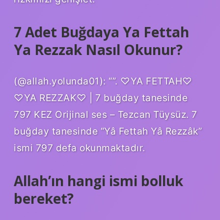
7 Adet Buğdaya Ya Fettah
Ya Rezzak Nasıl Okunur?
(@allah.yolunda01): “”. ♡YA FETTAH♡
♡YA REZZAK♡ | 7 buğday tanesinde
797 KEZ Orijinal ses – Tezcan Tüysüz. 7
buğday tanesinde “Yâ Fettah Yâ Rezzâk”
ismi 797 defa okunmaktadır.
Allah’ın hangi ismi bolluk
bereket?