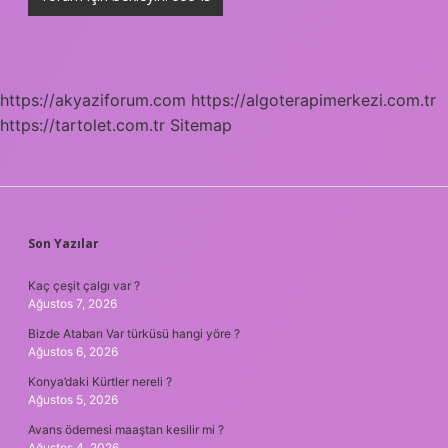
https://akyaziforum.com
https://algoterapimerkezi.com.tr
https://tartolet.com.tr
Sitemap
SIDEBAR
Son Yazılar
Kaç çeşit çalgı var ?
Ağustos 7, 2026
Bizde Atabarı Var türküsü hangi yöre ?
Ağustos 6, 2026
Konya’daki Kürtler nereli ?
Ağustos 5, 2026
Avans ödemesi maaştan kesilir mi ?
Ağustos 4, 2026