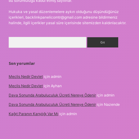
bu sorumluluğu kabul etmiş sayılırlar.
Hukuka ve yasal düzenlemelere aykırı olduğunu düşündüğünüz
içerikleri,
backlinkpanelicomtr@gmail.com
adresine bildirmeniz
halinde, ilgili içerikler yasal süre içerisinde sitemizden kaldırılacaktır.
Arama
Son yorumlar
Meclis Nedir Devlet
için
admin
Meclis Nedir Devlet
için
Ayhan
Dava Sonunda Arabuluculuk Ücreti Nereye Ödenir
için
admin
Dava Sonunda Arabuluculuk Ücreti Nereye Ödenir
için
Nazende
Kağıt Paranın Karşılığı Var Mı
için
admin