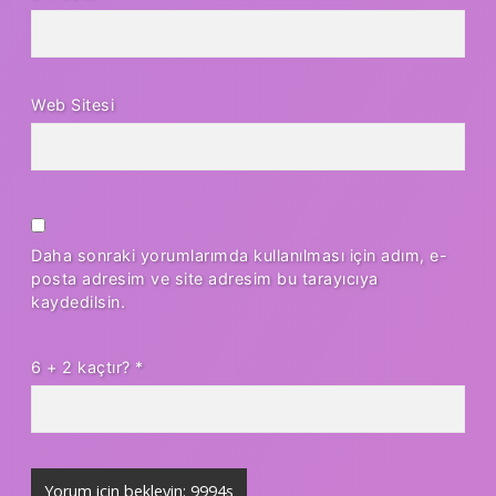
Web Sitesi
Daha sonraki yorumlarımda kullanılması için adım, e-
posta adresim ve site adresim bu tarayıcıya
kaydedilsin.
6 + 2 kaçtır?
*