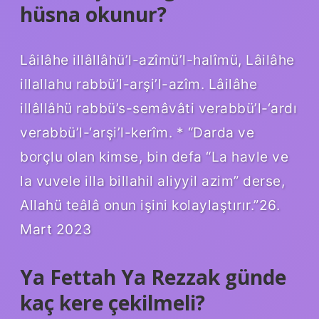
hüsna okunur?
Lâilâhe illâllâhü’l-azîmü’l-halîmü, Lâilâhe
illallahu rabbü’l-arşi’l-azîm. Lâilâhe
illâllâhü rabbü’s-semâvâti verabbü’l-‘ardı
verabbü’l-‘arşi’l-kerîm. * “Darda ve
borçlu olan kimse, bin defa “La havle ve
la vuvele illa billahil aliyyil azim” derse,
Allahü teâlâ onun işini kolaylaştırır.”26.
Mart 2023
Ya Fettah Ya Rezzak günde
kaç kere çekilmeli?