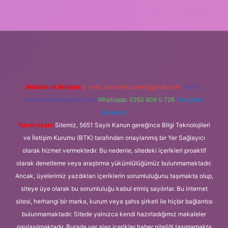
il giriş
Reklam ve İletişim:
E-mail:
backlinkpaneli@gmail.com
Teams:
forumhizmeti@gmail.com
Whatsapp: 0262 606 0 726
Telegram:
@karabul
Yasal Uyarı:
Sitemiz, 5651 Sayılı Kanun gereğince Bilgi Teknolojileri
ve İletişim Kurumu (BTK) tarafından onaylanmış bir Yer Sağlayıcı
olarak hizmet vermektedir. Bu nedenle, sitedeki içerikleri proaktif
olarak denetleme veya araştırma yükümlülüğümüz bulunmamaktadır.
Ancak, üyelerimiz yazdıkları içeriklerin sorumluluğunu taşımakta olup,
siteye üye olarak bu sorumluluğu kabul etmiş sayılırlar. Bu internet
sitesi, herhangi bir marka, kurum veya şahıs şirketi ile hiçbir bağlantısı
bulunmamaktadır. Sitede yalnızca kendi hazırladığımız makaleler
paylaşılmaktadır. Burada yer alan içerikler haber niteliği taşımamakta