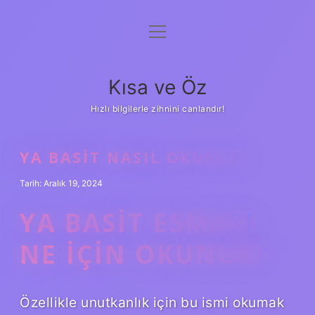
menüyü
Anasayfa
aç
Gizlilik Politikası
Kısa ve Öz
Yasal Uyarı
Hızlı bilgilerle zihnini canlandır!
Hakkımızda
YA BASIT NASIL OKUNUR
Tarih: Aralık 19, 2024
YA BASIT ESMASI
NE IÇIN OKUNUR?
Özellikle unutkanlık için bu ismi okumak