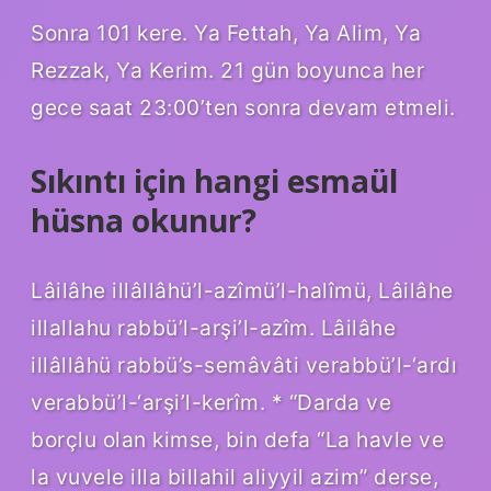
Sonra 101 kere. Ya Fettah, Ya Alim, Ya
Rezzak, Ya Kerim. 21 gün boyunca her
gece saat 23:00’ten sonra devam etmeli.
Sıkıntı için hangi esmaül
hüsna okunur?
Lâilâhe illâllâhü’l-azîmü’l-halîmü, Lâilâhe
illallahu rabbü’l-arşi’l-azîm. Lâilâhe
illâllâhü rabbü’s-semâvâti verabbü’l-‘ardı
verabbü’l-‘arşi’l-kerîm. * “Darda ve
borçlu olan kimse, bin defa “La havle ve
la vuvele illa billahil aliyyil azim” derse,