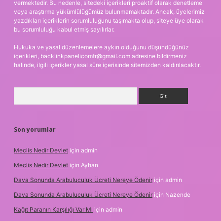
vermektedir. Bu nedenle, sitedeki içerikleri proaktif olarak denetleme
veya araştırma yükümlülüğümüz bulunmamaktadır. Ancak, üyelerimiz
yazdıkları içeriklerin sorumluluğunu taşımakta olup, siteye üye olarak
bu sorumluluğu kabul etmiş sayılırlar.
Hukuka ve yasal düzenlemelere aykırı olduğunu düşündüğünüz
içerikleri,
backlinkpanelicomtr@gmail.com
adresine bildirmeniz
halinde, ilgili içerikler yasal süre içerisinde sitemizden kaldırılacaktır.
Arama
Son yorumlar
Meclis Nedir Devlet
için
admin
Meclis Nedir Devlet
için
Ayhan
Dava Sonunda Arabuluculuk Ücreti Nereye Ödenir
için
admin
Dava Sonunda Arabuluculuk Ücreti Nereye Ödenir
için
Nazende
Kağıt Paranın Karşılığı Var Mı
için
admin