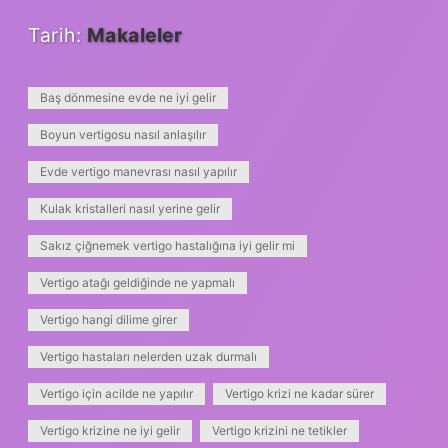
Tarih:
Makaleler
Baş dönmesine evde ne iyi gelir
Boyun vertigosu nasıl anlaşılır
Evde vertigo manevrası nasıl yapılır
Kulak kristalleri nasıl yerine gelir
Sakız çiğnemek vertigo hastalığına iyi gelir mi
Vertigo atağı geldiğinde ne yapmalı
Vertigo hangi dilime girer
Vertigo hastaları nelerden uzak durmalı
Vertigo için acilde ne yapılır
Vertigo krizi ne kadar sürer
Vertigo krizine ne iyi gelir
Vertigo krizini ne tetikler