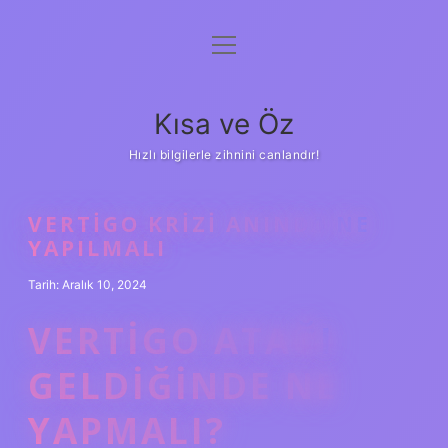
menüyü
Anasayfa
aç
Gizlilik Politikası
Kısa ve Öz
Yasal Uyarı
Hızlı bilgilerle zihnini canlandır!
Hakkımızda
VERTIGO KRIZI ANINDA NE
YAPILMALI
Tarih: Aralık 10, 2024
VERTIGO ATAĞI
GELDIĞINDE NE
YAPMALI?