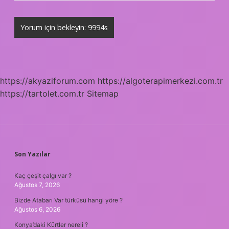
https://akyaziforum.com
https://algoterapimerkezi.com.tr
https://tartolet.com.tr
Sitemap
SIDEBAR
Son Yazılar
Kaç çeşit çalgı var ?
Ağustos 7, 2026
Bizde Atabarı Var türküsü hangi yöre ?
Ağustos 6, 2026
Konya’daki Kürtler nereli ?