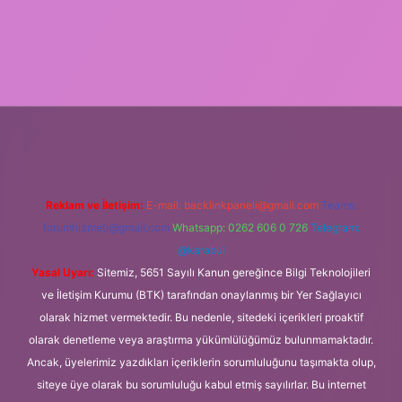
il giriş
Reklam ve İletişim:
E-mail:
backlinkpaneli@gmail.com
Teams:
forumhizmeti@gmail.com
Whatsapp: 0262 606 0 726
Telegram:
@karabul
Yasal Uyarı:
Sitemiz, 5651 Sayılı Kanun gereğince Bilgi Teknolojileri
ve İletişim Kurumu (BTK) tarafından onaylanmış bir Yer Sağlayıcı
olarak hizmet vermektedir. Bu nedenle, sitedeki içerikleri proaktif
olarak denetleme veya araştırma yükümlülüğümüz bulunmamaktadır.
Ancak, üyelerimiz yazdıkları içeriklerin sorumluluğunu taşımakta olup,
siteye üye olarak bu sorumluluğu kabul etmiş sayılırlar. Bu internet