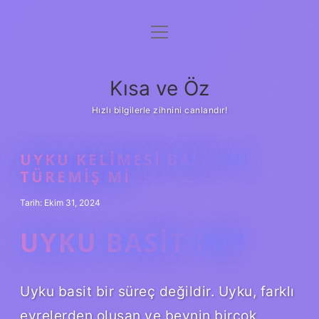
menüyü
Anasayfa
aç
Gizlilik Politikası
Kısa ve Öz
Yasal Uyarı
Hızlı bilgilerle zihnini canlandır!
Hakkımızda
UYKU KELIMESI BASIT MI
TÜREMIŞ MI
Tarih: Ekim 31, 2024
UYKU BASIT MI?
Uyku basit bir süreç değildir. Uyku, farklı
evrelerden oluşan ve beynin birçok