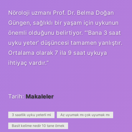
Nöroloji uzmanı Prof. Dr. Belma Doğan
Güngen, sağlıklı bir yaşam için uykunun
önemli olduğunu belirtiyor. “‘Bana 3 saat
uyku yeter’ düşüncesi tamamen yanlıştır.
Ortalama olarak 7 ila 9 saat uykuya
ihtiyaç vardır.”
Tarih:
Makaleler
3 saatlik uyku yeterli mi
Az uyumak mı çok uyumak mı
Basit kelime nedir 10 tane örnek