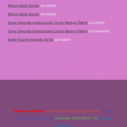
Meclis Nedir Devlet
için
admin
Meclis Nedir Devlet
için
Ayhan
Dava Sonunda Arabuluculuk Ücreti Nereye Ödenir
için
admin
Dava Sonunda Arabuluculuk Ücreti Nereye Ödenir
için
Nazende
Kağıt Paranın Karşılığı Var Mı
için
admin
 giriş
Reklam ve İletişim:
E-mail:
backlinkpaneli@gmail.com
Teams:
forumhizmeti@gmail.com
Whatsapp: 0262 606 0 726
Telegram:
@karabul