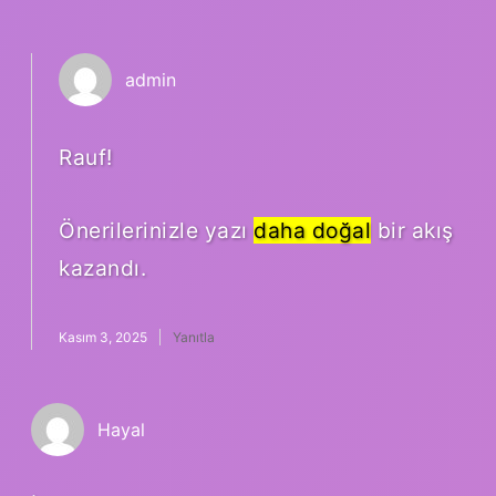
admin
Rauf!
Önerilerinizle yazı
daha doğal
bir akış
kazandı.
Kasım 3, 2025
Yanıtla
Hayal