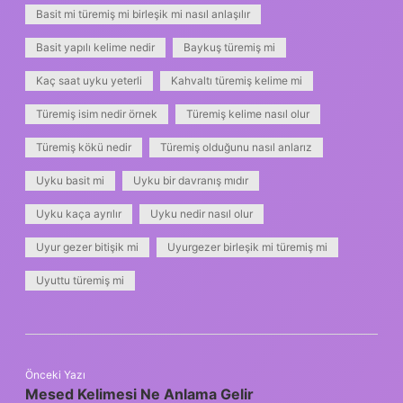
Basit mi türemiş mi birleşik mi nasıl anlaşılır
Basit yapılı kelime nedir
Baykuş türemiş mi
Kaç saat uyku yeterli
Kahvaltı türemiş kelime mi
Türemiş isim nedir örnek
Türemiş kelime nasıl olur
Türemiş kökü nedir
Türemiş olduğunu nasıl anlarız
Uyku basit mi
Uyku bir davranış mıdır
Uyku kaça ayrılır
Uyku nedir nasıl olur
Uyur gezer bitişik mi
Uyurgezer birleşik mi türemiş mi
Uyuttu türemiş mi
Önceki Yazı
Mesed Kelimesi Ne Anlama Gelir