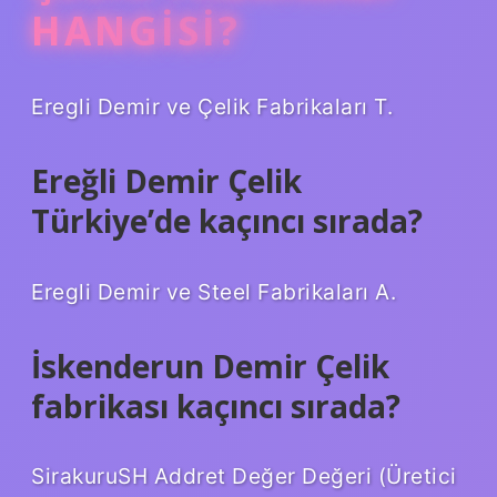
HANGISI?
Eregli Demir ve Çelik Fabrikaları T.
Ereğli Demir Çelik
Türkiye’de kaçıncı sırada?
Eregli Demir ve Steel Fabrikaları A.
İskenderun Demir Çelik
fabrikası kaçıncı sırada?
SirakuruSH Addret Değer Değeri (Üretici