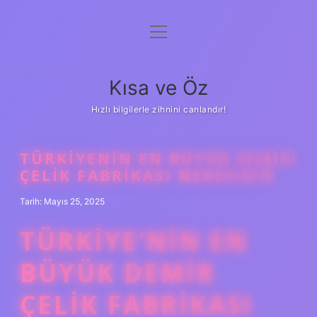
menüyü
Anasayfa
aç
Gizlilik Politikası
Kısa ve Öz
Yasal Uyarı
Hızlı bilgilerle zihnini canlandır!
Hakkımızda
TÜRKIYENIN EN BÜYÜK DEMIR
ÇELIK FABRIKASI NERESIDIR
Tarih: Mayıs 25, 2025
TÜRKIYE’NIN EN
BÜYÜK DEMIR
ÇELIK FABRIKASI