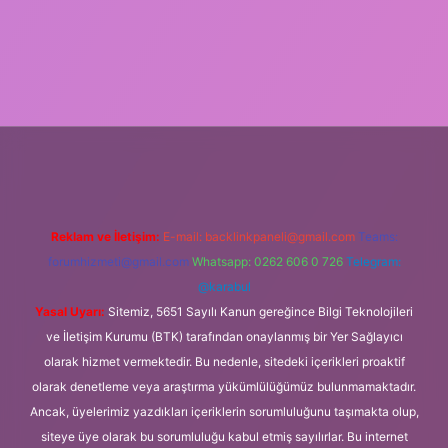
giriş
Reklam ve İletişim:
E-mail:
backlinkpaneli@gmail.com
Teams:
forumhizmeti@gmail.com
Whatsapp: 0262 606 0 726
Telegram:
@karabul
Yasal Uyarı:
Sitemiz, 5651 Sayılı Kanun gereğince Bilgi Teknolojileri
ve İletişim Kurumu (BTK) tarafından onaylanmış bir Yer Sağlayıcı
olarak hizmet vermektedir. Bu nedenle, sitedeki içerikleri proaktif
olarak denetleme veya araştırma yükümlülüğümüz bulunmamaktadır.
Ancak, üyelerimiz yazdıkları içeriklerin sorumluluğunu taşımakta olup,
siteye üye olarak bu sorumluluğu kabul etmiş sayılırlar. Bu internet