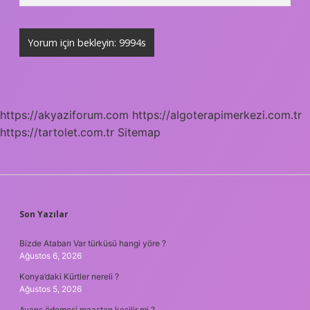
https://akyaziforum.com
https://algoterapimerkezi.com.tr
https://tartolet.com.tr
Sitemap
SIDEBAR
Son Yazılar
Bizde Atabarı Var türküsü hangi yöre ?
Ağustos 6, 2026
Konya’daki Kürtler nereli ?
Ağustos 5, 2026
Avans ödemesi maaştan kesilir mi ?