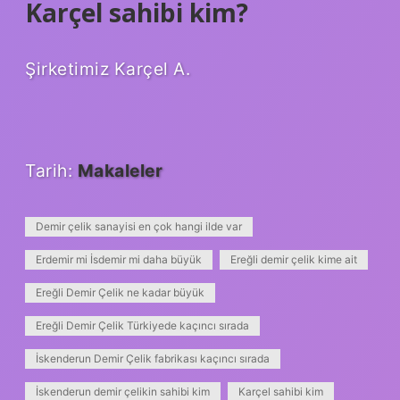
Karçel sahibi kim?
Şirketimiz Karçel A.
Tarih:
Makaleler
Demir çelik sanayisi en çok hangi ilde var
Erdemir mi İsdemir mi daha büyük
Ereğli demir çelik kime ait
Ereğli Demir Çelik ne kadar büyük
Ereğli Demir Çelik Türkiyede kaçıncı sırada
İskenderun Demir Çelik fabrikası kaçıncı sırada
İskenderun demir çelikin sahibi kim
Karçel sahibi kim