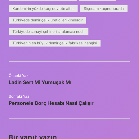
Kardemirin yüzde kaçı devlete aittir
Şişecam kaçıncı sırada
Türkiyede demir çelik üreticileri kimlerdir
Türkiyede sanayi şehirleri sıralaması nedir
Türkiyenin en büyük demir çelik fabrikası hangisi
Önceki Yazı
Ladin Sert Mi Yumuşak Mı
Sonraki Yazı
Personele Borç Hesabı Nasıl Çalışır
Bir yanıt yazın