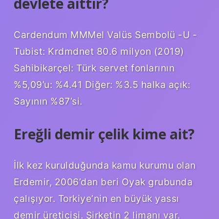
devlete aittir?
Cardendum MMMel Valüs Sembolü -U -
Tubist: Krdmdnet 80.6 milyon (2019)
Sahibikarçel: Türk servet fonlarının
%5,09’u: %4.41 Diğer: %3.5 halka açık:
Sayının %87’si.
Ereğli demir çelik kime ait?
İlk kez kurulduğunda kamu kurumu olan
Erdemir, 2006’dan beri Oyak grubunda
çalışıyor. Torkiye’nin en büyük yassı
demir üreticisi. Şirketin 2 limanı var.