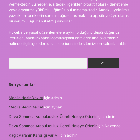
vermektedir. Bu nedenle, sitedeki içerikleri proaktif olarak denetleme
veya araştırma yükümlülüğümüz bulunmamaktadır. Ancak, üyelerimiz
yazdıkları içeriklerin sorumluluğunu taşımakta olup, siteye üye olarak
bu sorumluluğu kabul etmiş sayılırlar.
Hukuka ve yasal düzenlemelere aykırı olduğunu düşündüğünüz
içerikleri,
backlinkpanelicomtr@gmail.com
adresine bildirmeniz
halinde, ilgili içerikler yasal süre içerisinde sitemizden kaldırılacaktır.
Arama
Son yorumlar
Meclis Nedir Devlet
için
admin
Meclis Nedir Devlet
için
Ayhan
Dava Sonunda Arabuluculuk Ücreti Nereye Ödenir
için
admin
Dava Sonunda Arabuluculuk Ücreti Nereye Ödenir
için
Nazende
Kağıt Paranın Karşılığı Var Mı
için
admin