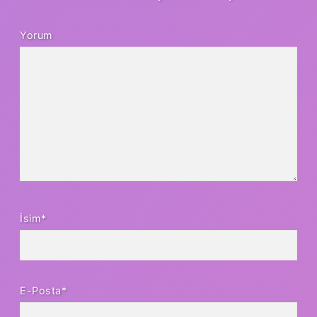
Yorum
İsim*
E-Posta*