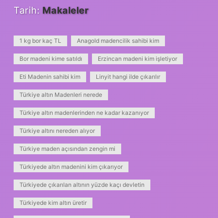
Tarih:
Makaleler
1 kg bor kaç TL
Anagold madencilik sahibi kim
Bor madeni kime satıldı
Erzincan madeni kim işletiyor
Eti Madenin sahibi kim
Linyit hangi ilde çıkarılır
Türkiye altın Madenleri nerede
Türkiye altın madenlerinden ne kadar kazanıyor
Türkiye altını nereden alıyor
Türkiye maden açısından zengin mi
Türkiyede altın madenini kim çıkarıyor
Türkiyede çıkarılan altının yüzde kaçı devletin
Türkiyede kim altın üretir