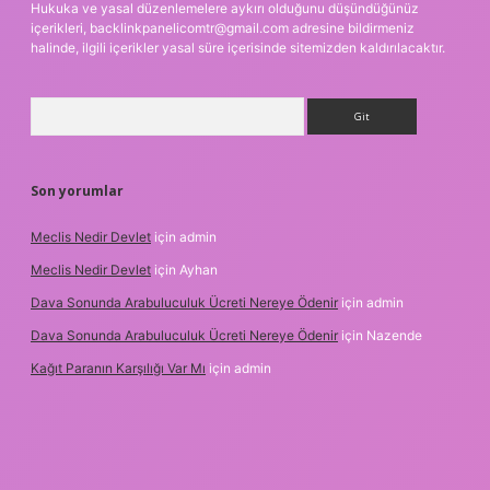
Hukuka ve yasal düzenlemelere aykırı olduğunu düşündüğünüz
içerikleri,
backlinkpanelicomtr@gmail.com
adresine bildirmeniz
halinde, ilgili içerikler yasal süre içerisinde sitemizden kaldırılacaktır.
Arama
Son yorumlar
Meclis Nedir Devlet
için
admin
Meclis Nedir Devlet
için
Ayhan
Dava Sonunda Arabuluculuk Ücreti Nereye Ödenir
için
admin
Dava Sonunda Arabuluculuk Ücreti Nereye Ödenir
için
Nazende
Kağıt Paranın Karşılığı Var Mı
için
admin