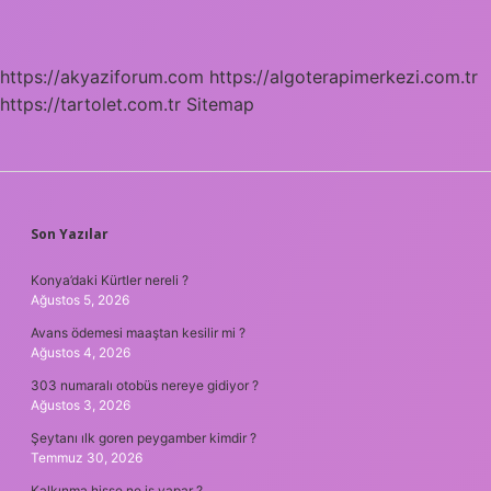
https://akyaziforum.com
https://algoterapimerkezi.com.tr
https://tartolet.com.tr
Sitemap
SIDEBAR
Son Yazılar
Konya’daki Kürtler nereli ?
Ağustos 5, 2026
Avans ödemesi maaştan kesilir mi ?
Ağustos 4, 2026
303 numaralı otobüs nereye gidiyor ?
Ağustos 3, 2026
Şeytanı ılk goren peygamber kimdir ?
Temmuz 30, 2026
Kalkınma hisse ne iş yapar ?