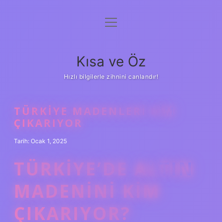
menüyü
Anasayfa
aç
Gizlilik Politikası
Kısa ve Öz
Yasal Uyarı
Hızlı bilgilerle zihnini canlandır!
Hakkımızda
TÜRKIYE MADENLERI KIM
ÇIKARIYOR
Tarih: Ocak 1, 2025
TÜRKIYE’DE ALTIN
MADENINI KIM
ÇIKARIYOR?