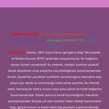
 mobil giriş
Reklam ve İletişim:
E-mail:
backlinkpaneli@gmail.com
Teams:
forumhizmeti@gmail.com
Whatsapp: 0262 606 0 726
Telegram:
@karabul
Yasal Uyarı:
Sitemiz, 5651 Sayılı Kanun gereğince Bilgi Teknolojileri
ve İletişim Kurumu (BTK) tarafından onaylanmış bir Yer Sağlayıcı
olarak hizmet vermektedir. Bu nedenle, sitedeki içerikleri proaktif
olarak denetleme veya araştırma yükümlülüğümüz bulunmamaktadır.
Ancak, üyelerimiz yazdıkları içeriklerin sorumluluğunu taşımakta olup,
siteye üye olarak bu sorumluluğu kabul etmiş sayılırlar. Bu internet
sitesi, herhangi bir marka, kurum veya şahıs şirketi ile hiçbir bağlantısı
bulunmamaktadır. Sitede yalnızca kendi hazırladığımız makaleler
paylaşılmaktadır. Burada yer alan içerikler haber niteliği taşımamakta
olup, gerçek kurum ve kişiler hakkında paylaşım yapılmamaktadır.