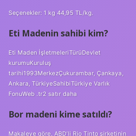
Seçenekler: 1 kg 44,95 TL/kg.
Eti Madenin sahibi kim?
Eti Maden İşletmeleriTürüDevlet
kurumuKuruluş
tarihi1993MerkezÇukurambar, Çankaya,
Ankara, TürkiyeSahibiTürkiye Varlık
FonuWeb .tr2 satır daha
Bor madeni kime satıldı?
Makaleye göre, ABD’li Rio Tinto şirketinin