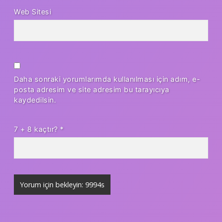
Web Sitesi
Daha sonraki yorumlarımda kullanılması için adım, e-
posta adresim ve site adresim bu tarayıcıya
kaydedilsin.
7 + 8 kaçtır?
*