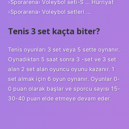
›Sporarena› Voleybol seti-S … Hürriyat
›Sporarena› Voleybol setleri …
Tenis 3 set kaçta biter?
Tenis oyunları 3 set veya 5 sette oynanır.
Oynadıktan 5 saat sonra 3 -set ve 3 set
alan 2 set alan oyuncu oyunu kazanır. 1
set almak için 6 oyun oynanır. Oyunlar 0-
0 puan olarak başlar ve sporcu sayısı 15-
30-40 puan elde etmeye devam eder.