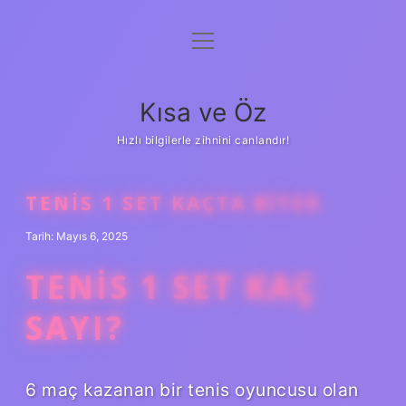
menüyü
Anasayfa
aç
Gizlilik Politikası
Kısa ve Öz
Yasal Uyarı
Hızlı bilgilerle zihnini canlandır!
Hakkımızda
TENIS 1 SET KAÇTA BITER
Tarih: Mayıs 6, 2025
TENIS 1 SET KAÇ
SAYI?
6 maç kazanan bir tenis oyuncusu olan