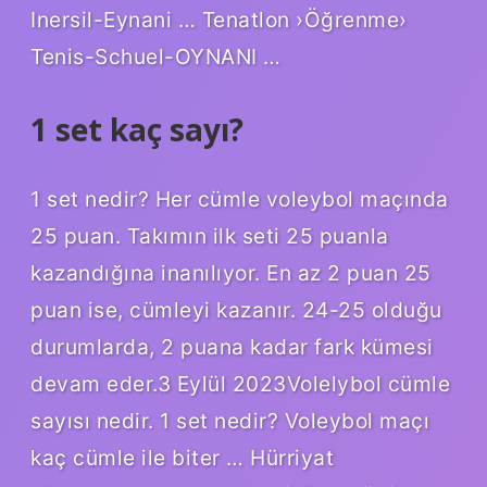
Inersil-Eynani … Tenatlon ›Öğrenme›
Tenis-Schuel-OYNANI …
1 set kaç sayı?
1 set nedir? Her cümle voleybol maçında
25 puan. Takımın ilk seti 25 puanla
kazandığına inanılıyor. En az 2 puan 25
puan ise, cümleyi kazanır. 24-25 olduğu
durumlarda, 2 puana kadar fark kümesi
devam eder.3 Eylül 2023Volelybol cümle
sayısı nedir. 1 set nedir? Voleybol maçı
kaç cümle ile biter … Hürriyat