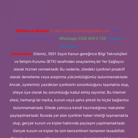
l giriş
Reklam ve İletişim:
E-mail:
backlinkpaneli@gmail.com
Teams:
forumhizmeti@gmail.com
Whatsapp: 0262 606 0 726
Telegram:
@karabul
Yasal Uyarı:
Sitemiz, 5651 Sayılı Kanun gereğince Bilgi Teknolojileri
ve İletişim Kurumu (BTK) tarafından onaylanmış bir Yer Sağlayıcı
olarak hizmet vermektedir. Bu nedenle, sitedeki içerikleri proaktif
olarak denetleme veya araştırma yükümlülüğümüz bulunmamaktadır.
Ancak, üyelerimiz yazdıkları içeriklerin sorumluluğunu taşımakta olup,
siteye üye olarak bu sorumluluğu kabul etmiş sayılırlar. Bu internet
sitesi, herhangi bir marka, kurum veya şahıs şirketi ile hiçbir bağlantısı
bulunmamaktadır. Sitede yalnızca kendi hazırladığımız makaleler
paylaşılmaktadır. Burada yer alan içerikler haber niteliği taşımamakta
olup, gerçek kurum ve kişiler hakkında paylaşım yapılmamaktadır.
Gerçek kurum ve kişiler ile isim benzerlikleri tamamen tesadüfidir.