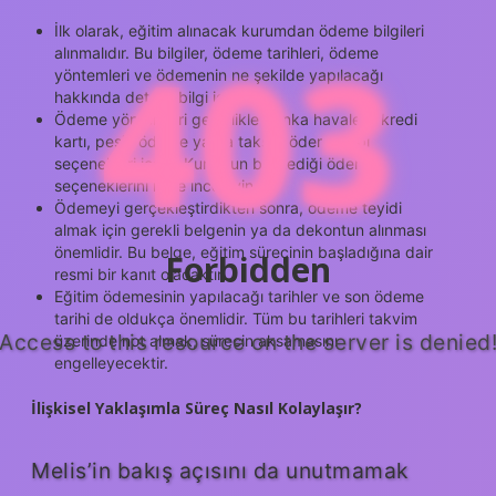
İlk olarak, eğitim alınacak kurumdan ödeme bilgileri
403
alınmalıdır. Bu bilgiler, ödeme tarihleri, ödeme
yöntemleri ve ödemenin ne şekilde yapılacağı
hakkında detaylı bilgi içerir.
Ödeme yöntemleri genellikle banka havalesi, kredi
kartı, peşin ödeme ya da taksitli ödeme gibi
seçenekleri içerir. Kurumun belirlediği ödeme
seçeneklerini iyice inceleyin.
Ödemeyi gerçekleştirdikten sonra, ödeme teyidi
almak için gerekli belgenin ya da dekontun alınması
önemlidir. Bu belge, eğitim sürecinin başladığına dair
Forbidden
resmi bir kanıt olacaktır.
Eğitim ödemesinin yapılacağı tarihler ve son ödeme
tarihi de oldukça önemlidir. Tüm bu tarihleri takvim
Access to this resource on the server is denied
üzerinde not almak, sürecin aksamasını
engelleyecektir.
İlişkisel Yaklaşımla Süreç Nasıl Kolaylaşır?
Melis’in bakış açısını da unutmamak