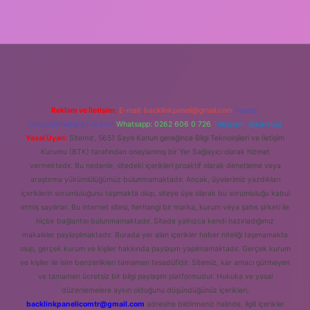
Reklam ve İletişim:
E-mail:
backlinkpaneli@gmail.com
Teams:
forumhizmeti@gmail.com
Whatsapp: 0262 606 0 726
Telegram: @karabul
Yasal Uyarı:
Sitemiz, 5651 Sayılı Kanun gereğince Bilgi Teknolojileri ve İletişim
Kurumu (BTK) tarafından onaylanmış bir Yer Sağlayıcı olarak hizmet
vermektedir. Bu nedenle, sitedeki içerikleri proaktif olarak denetleme veya
araştırma yükümlülüğümüz bulunmamaktadır. Ancak, üyelerimiz yazdıkları
içeriklerin sorumluluğunu taşımakta olup, siteye üye olarak bu sorumluluğu kabul
etmiş sayılırlar. Bu internet sitesi, herhangi bir marka, kurum veya şahıs şirketi ile
hiçbir bağlantısı bulunmamaktadır. Sitede yalnızca kendi hazırladığımız
makaleler paylaşılmaktadır. Burada yer alan içerikler haber niteliği taşımamakta
olup, gerçek kurum ve kişiler hakkında paylaşım yapılmamaktadır. Gerçek kurum
ve kişiler ile isim benzerlikleri tamamen tesadüfidir. Sitemiz, kar amacı gütmeyen
ve tamamen ücretsiz bir bilgi paylaşım platformudur. Hukuka ve yasal
düzenlemelere aykırı olduğunu düşündüğünüz içerikleri,
backlinkpanelicomtr@gmail.com
adresine bildirmeniz halinde, ilgili içerikler