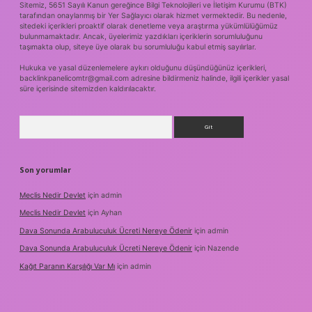
Sitemiz, 5651 Sayılı Kanun gereğince Bilgi Teknolojileri ve İletişim Kurumu (BTK)
tarafından onaylanmış bir Yer Sağlayıcı olarak hizmet vermektedir. Bu nedenle,
sitedeki içerikleri proaktif olarak denetleme veya araştırma yükümlülüğümüz
bulunmamaktadır. Ancak, üyelerimiz yazdıkları içeriklerin sorumluluğunu
taşımakta olup, siteye üye olarak bu sorumluluğu kabul etmiş sayılırlar.
Hukuka ve yasal düzenlemelere aykırı olduğunu düşündüğünüz içerikleri,
backlinkpanelicomtr@gmail.com
adresine bildirmeniz halinde, ilgili içerikler yasal
süre içerisinde sitemizden kaldırılacaktır.
Arama
Son yorumlar
Meclis Nedir Devlet
için
admin
Meclis Nedir Devlet
için
Ayhan
Dava Sonunda Arabuluculuk Ücreti Nereye Ödenir
için
admin
Dava Sonunda Arabuluculuk Ücreti Nereye Ödenir
için
Nazende
Kağıt Paranın Karşılığı Var Mı
için
admin