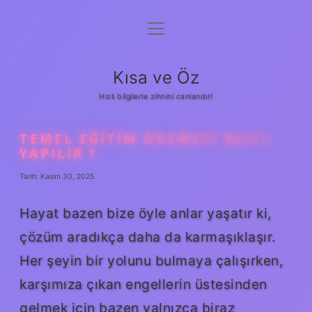
menüyü
Anasayfa
aç
Gizlilik Politikası
Kısa ve Öz
Yasal Uyarı
Hızlı bilgilerle zihnini canlandır!
Hakkımızda
TEMEL EĞITIM ÖDEMESI NASIL
YAPILIR ?
Tarih: Kasım 30, 2025
Hayat bazen bize öyle anlar yaşatır ki,
çözüm aradıkça daha da karmaşıklaşır.
Her şeyin bir yolunu bulmaya çalışırken,
karşımıza çıkan engellerin üstesinden
gelmek için bazen yalnızca biraz