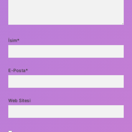
İsim*
E-Posta*
Web Sitesi