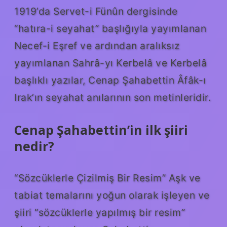
1919’da Servet-i Fünûn dergisinde
“hatıra-i seyahat” başlığıyla yayımlanan
Necef-i Eşref ve ardından aralıksız
yayımlanan Sahrâ-yı Kerbelâ ve Kerbelâ
başlıklı yazılar, Cenap Şahabettin Âfâk-ı
Irak’ın seyahat anılarının son metinleridir.
Cenap Şahabettin’in ilk şiiri
nedir?
“Sözcüklerle Çizilmiş Bir Resim” Aşk ve
tabiat temalarını yoğun olarak işleyen ve
şiiri “sözcüklerle yapılmış bir resim”