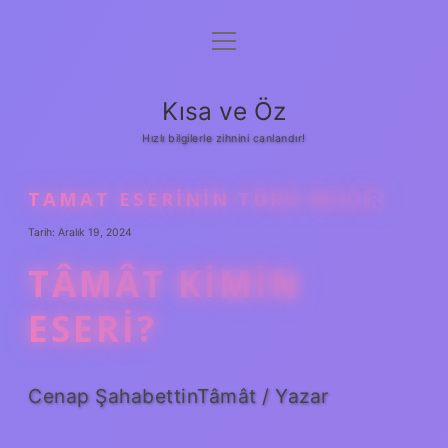
menüyü
Anasayfa
aç
Gizlilik Politikası
Kısa ve Öz
Yasal Uyarı
Hızlı bilgilerle zihnini canlandır!
Hakkımızda
TAMAT ESERININ TÜRÜ NEDIR
Tarih: Aralık 19, 2024
TÂMÂT KIMIN
ESERI?
Cenap ŞahabettinTâmât / Yazar