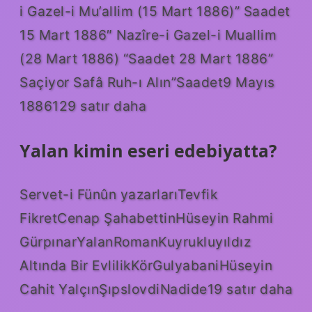
i Gazel-i Mu’allim (15 Mart 1886)” Saadet
15 Mart 1886″ Nazîre-i Gazel-i Muallim
(28 Mart 1886) “Saadet 28 Mart 1886”
Saçiyor Safâ Ruh-ı Alın”Saadet9 Mayıs
1886129 satır daha
Yalan kimin eseri edebiyatta?
Servet-i Fünûn yazarlarıTevfik
FikretCenap ŞahabettinHüseyin Rahmi
GürpınarYalanRomanKuyrukluyıldız
Altında Bir EvlilikKörGulyabaniHüseyin
Cahit YalçınŞıpslovdiNadide19 satır daha