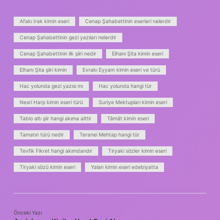
Afakı Irak kimin eseri
Cenap Şahabettinin eserleri nelerdir
Cenap Şahabettinin gezi yazıları nelerdir
Cenap Şahabettinin ilk şiiri nedir
Elhanı Şita kimin eseri
Elhanı Şita şiiri kimin
Evrakı Eyyam kimin eseri ve türü
Hac yolunda gezi yazısı mı
Hac yolunda hangi tür
Nesri Harp kimin eseri türü
Suriye Mektupları kimin eseri
Tablo altı şiir hangi akıma aittir
Tâmât kimin eseri
Tamatın türü nedir
Teranei Mehtap hangi tür
Tevfik Fikret hangi akımdandır
Tiryaki sözler kimin eseri
Tiryaki sözü kimin eseri
Yalan kimin eseri edebiyatta
Önceki Yazı