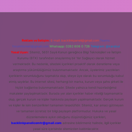
Reklam ve İletişim:
E-mail:
backlinkpaneli@gmail.com
Teams:
forumhizmeti@gmail.com
Whatsapp: 0262 606 0 726
Telegram: @karabul
Yasal Uyarı:
Sitemiz, 5651 Sayılı Kanun gereğince Bilgi Teknolojileri ve İletişim
Kurumu (BTK) tarafından onaylanmış bir Yer Sağlayıcı olarak hizmet
vermektedir. Bu nedenle, sitedeki içerikleri proaktif olarak denetleme veya
araştırma yükümlülüğümüz bulunmamaktadır. Ancak, üyelerimiz yazdıkları
içeriklerin sorumluluğunu taşımakta olup, siteye üye olarak bu sorumluluğu kabul
etmiş sayılırlar. Bu internet sitesi, herhangi bir marka, kurum veya şahıs şirketi ile
hiçbir bağlantısı bulunmamaktadır. Sitede yalnızca kendi hazırladığımız
makaleler paylaşılmaktadır. Burada yer alan içerikler haber niteliği taşımamakta
olup, gerçek kurum ve kişiler hakkında paylaşım yapılmamaktadır. Gerçek kurum
ve kişiler ile isim benzerlikleri tamamen tesadüfidir. Sitemiz, kar amacı gütmeyen
ve tamamen ücretsiz bir bilgi paylaşım platformudur. Hukuka ve yasal
düzenlemelere aykırı olduğunu düşündüğünüz içerikleri,
backlinkpanelicomtr@gmail.com
adresine bildirmeniz halinde, ilgili içerikler
yasal süre içerisinde sitemizden kaldırılacaktır.