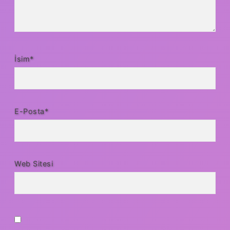
İsim*
E-Posta*
Web Sitesi