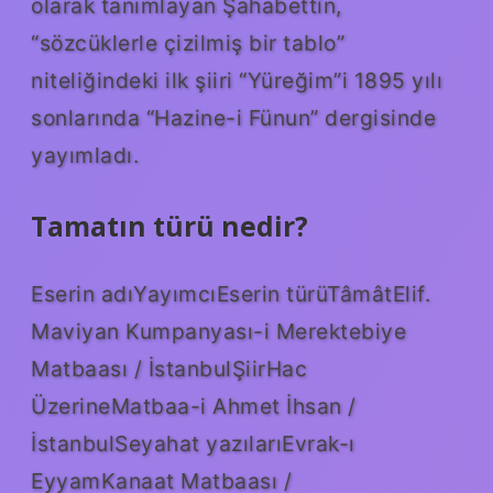
olarak tanımlayan Şahabettin,
“sözcüklerle çizilmiş bir tablo”
niteliğindeki ilk şiiri “Yüreğim”i 1895 yılı
sonlarında “Hazine-i Fünun” dergisinde
yayımladı.
Tamatın türü nedir?
Eserin adıYayımcıEserin türüTâmâtElif.
Maviyan Kumpanyası-i Merektebiye
Matbaası / İstanbulŞiirHac
ÜzerineMatbaa-i Ahmet İhsan /
İstanbulSeyahat yazılarıEvrak-ı
EyyamKanaat Matbaası /