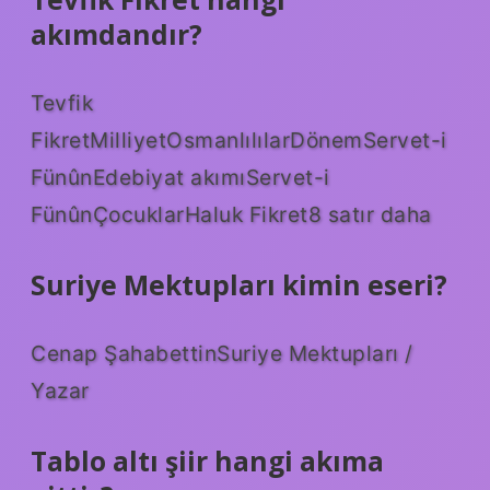
akımdandır?
Tevfik
FikretMilliyetOsmanlılılarDönemServet-i
FünûnEdebiyat akımıServet-i
FünûnÇocuklarHaluk Fikret8 satır daha
Suriye Mektupları kimin eseri?
Cenap ŞahabettinSuriye Mektupları /
Yazar
Tablo altı şiir hangi akıma