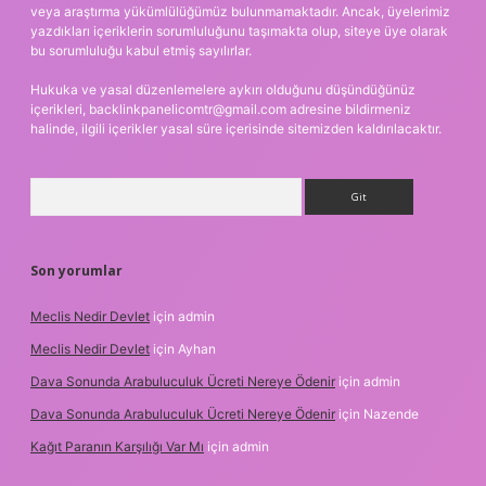
veya araştırma yükümlülüğümüz bulunmamaktadır. Ancak, üyelerimiz
yazdıkları içeriklerin sorumluluğunu taşımakta olup, siteye üye olarak
bu sorumluluğu kabul etmiş sayılırlar.
Hukuka ve yasal düzenlemelere aykırı olduğunu düşündüğünüz
içerikleri,
backlinkpanelicomtr@gmail.com
adresine bildirmeniz
halinde, ilgili içerikler yasal süre içerisinde sitemizden kaldırılacaktır.
Arama
Son yorumlar
Meclis Nedir Devlet
için
admin
Meclis Nedir Devlet
için
Ayhan
Dava Sonunda Arabuluculuk Ücreti Nereye Ödenir
için
admin
Dava Sonunda Arabuluculuk Ücreti Nereye Ödenir
için
Nazende
Kağıt Paranın Karşılığı Var Mı
için
admin