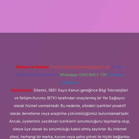
obil giriş
Reklam ve İletişim:
E-mail:
backlinkpaneli@gmail.com
Teams:
forumhizmeti@gmail.com
Whatsapp: 0262 606 0 726
Telegram:
@karabul
Yasal Uyarı:
Sitemiz, 5651 Sayılı Kanun gereğince Bilgi Teknolojileri
ve İletişim Kurumu (BTK) tarafından onaylanmış bir Yer Sağlayıcı
olarak hizmet vermektedir. Bu nedenle, sitedeki içerikleri proaktif
olarak denetleme veya araştırma yükümlülüğümüz bulunmamaktadır.
Ancak, üyelerimiz yazdıkları içeriklerin sorumluluğunu taşımakta olup,
siteye üye olarak bu sorumluluğu kabul etmiş sayılırlar. Bu internet
sitesi, herhangi bir marka, kurum veya şahıs şirketi ile hiçbir bağlantısı