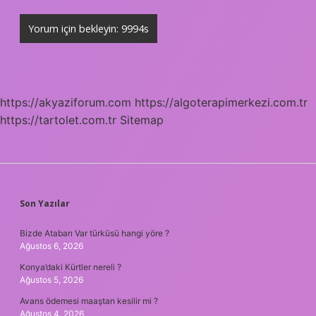
https://akyaziforum.com
https://algoterapimerkezi.com.tr
https://tartolet.com.tr
Sitemap
SIDEBAR
Son Yazılar
Bizde Atabarı Var türküsü hangi yöre ?
Ağustos 6, 2026
Konya’daki Kürtler nereli ?
Ağustos 5, 2026
Avans ödemesi maaştan kesilir mi ?
Ağustos 4, 2026