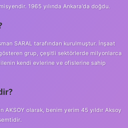
emisyendir. 1965 yılında Ankara’da doğdu.
?
sman SARAL tarafından kurulmuştur. İnşaat
 gösteren grup, çeşitli sektörlerde milyonlarca
lenin kendi evlerine ve ofislerine sahip
dir?
in AKSOY olarak, benim yerim 45 yıldır Aksoy
emtidir.