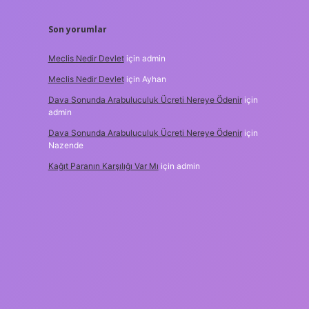
Son yorumlar
Meclis Nedir Devlet
için
admin
Meclis Nedir Devlet
için
Ayhan
Dava Sonunda Arabuluculuk Ücreti Nereye Ödenir
için
admin
Dava Sonunda Arabuluculuk Ücreti Nereye Ödenir
için
Nazende
Kağıt Paranın Karşılığı Var Mı
için
admin