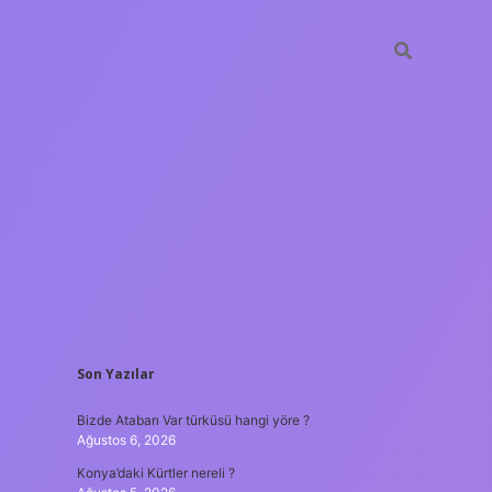
SIDEBAR
Son Yazılar
ilbet mobil giriş
Bizde Atabarı Var türküsü hangi yöre ?
Ağustos 6, 2026
Konya’daki Kürtler nereli ?