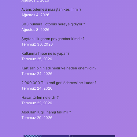
Ağustos 5, 2026
Avans ödemesi maaştan kesilir mi ?
Ağustos 4, 2026
303 numaralı otobüs nereye gidiyor ?
Ağustos 3, 2026
Şeytanı ılk goren peygamber kimdir ?
Temmuz 30, 2026
Kalkınma hisse ne iş yapar ?
Temmuz 25, 2026
Kart sahibinin adı nedir ve neden önemlidir ?
Temmuz 24, 2026
2.000.000 TL kredi geri ödemesi ne kadar ?
Temmuz 24, 2026
Hasar türleri nelerdir ?
Temmuz 22, 2026
Abdullah Kığılı hangi takımlı ?
Temmuz 20, 2026