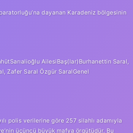
İmparatorluğu’na dayanan Karadeniz bölgesinin
hütSarıalioğlu AilesiBaş(lar)Burhanettin Saral,
al, Zafer Saral Özgür SaralGenel
lı polis verilerine göre 257 silahlı adamıyla
iye’nin üçüncü büyük mafya örgütüdür. Bu