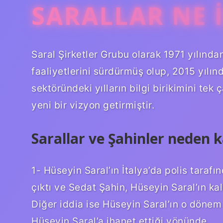
SARALLAR NE 
Saral Şirketler Grubu olarak 1971 yılınd
faaliyetlerini sürdürmüş olup, 2015 yı
sektöründeki yılların bilgi birikimini tek 
yeni bir vizyon getirmiştir.
Sarallar ve Şahinler neden k
1- Hüseyin Saral’ın İtalya’da polis tara
çıktı ve Sedat Şahin, Hüseyin Saral’ın kal
Diğer iddia ise Hüseyin Saral’ın o dönem
Hüseyin Saral’a ihanet ettiği yönünde.