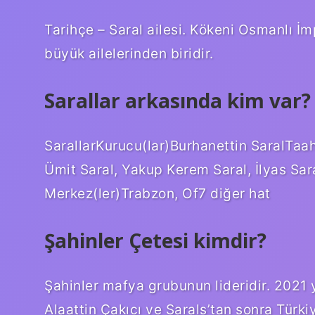
Tarihçe – Saral ailesi. Kökeni Osmanlı 
büyük ailelerinden biridir.
Sarallar arkasında kim var?
SarallarKurucu(lar)Burhanettin SaralTaah
Ümit Saral, Yakup Kerem Saral, İlyas Sar
Merkez(ler)Trabzon, Of7 diğer hat
Şahinler Çetesi kimdir?
Şahinler mafya grubunun lideridir. 2021 yı
Alaattin Çakıcı ve Sarals’tan sonra Türk