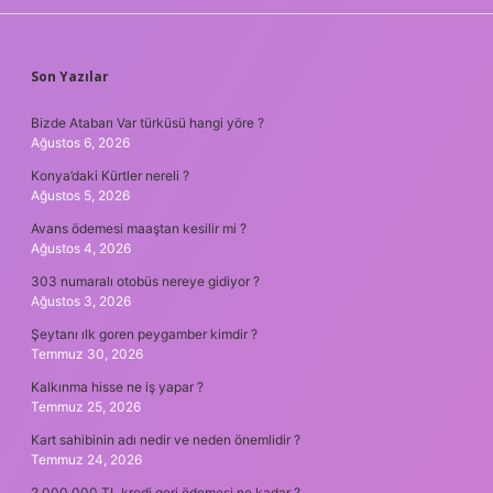
SIDEBAR
Son Yazılar
Bizde Atabarı Var türküsü hangi yöre ?
Ağustos 6, 2026
Konya’daki Kürtler nereli ?
Ağustos 5, 2026
Avans ödemesi maaştan kesilir mi ?
Ağustos 4, 2026
303 numaralı otobüs nereye gidiyor ?
Ağustos 3, 2026
Şeytanı ılk goren peygamber kimdir ?
Temmuz 30, 2026
Kalkınma hisse ne iş yapar ?
Temmuz 25, 2026
Kart sahibinin adı nedir ve neden önemlidir ?
Temmuz 24, 2026
2.000.000 TL kredi geri ödemesi ne kadar ?