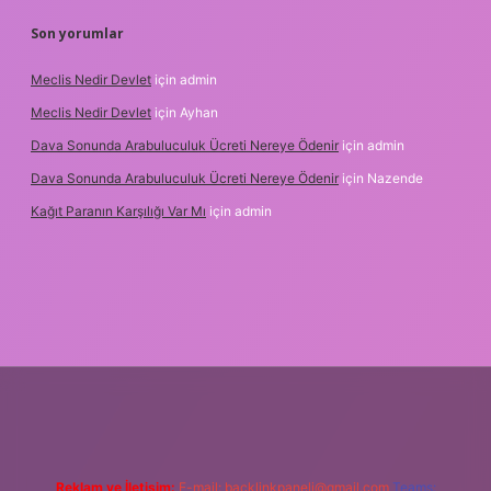
Son yorumlar
Meclis Nedir Devlet
için
admin
Meclis Nedir Devlet
için
Ayhan
Dava Sonunda Arabuluculuk Ücreti Nereye Ödenir
için
admin
Dava Sonunda Arabuluculuk Ücreti Nereye Ödenir
için
Nazende
Kağıt Paranın Karşılığı Var Mı
için
admin
riş
Reklam ve İletişim:
E-mail:
backlinkpaneli@gmail.com
Teams: