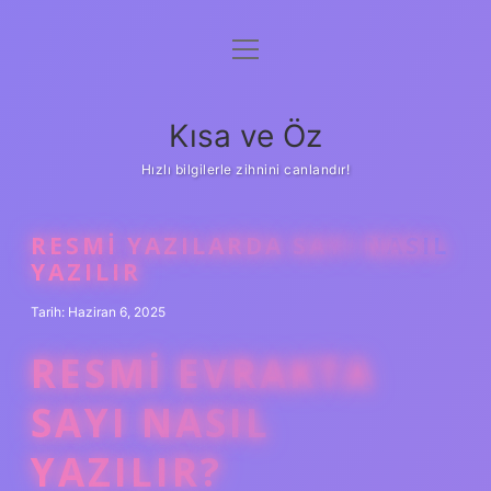
menüyü
Anasayfa
aç
Gizlilik Politikası
Kısa ve Öz
Yasal Uyarı
Hızlı bilgilerle zihnini canlandır!
Hakkımızda
RESMI YAZILARDA SAYI NASIL
YAZILIR
Tarih: Haziran 6, 2025
RESMI EVRAKTA
SAYI NASIL
YAZILIR?