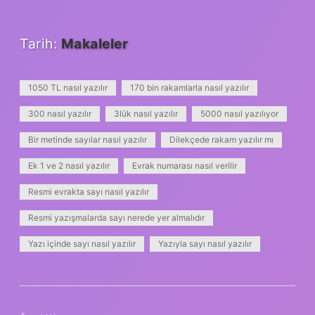
Tarih:
Makaleler
1050 TL nasıl yazılır
170 bin rakamlarla nasıl yazılır
300 nasıl yazılır
3lük nasıl yazılır
5000 nasıl yazılıyor
Bir metinde sayılar nasıl yazılır
Dilekçede rakam yazılır mı
Ek 1 ve 2 nasıl yazılır
Evrak numarası nasıl verilir
Resmi evrakta sayı nasıl yazılır
Resmi yazışmalarda sayı nerede yer almalıdır
Yazı içinde sayı nasıl yazılır
Yazıyla sayı nasıl yazılır