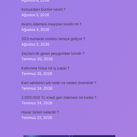
Ağustos 6, 2026
Konya’daki Kürtler nereli ?
Ağustos 5, 2026
Avans ödemesi maaştan kesilir mi ?
Ağustos 4, 2026
303 numaralı otobüs nereye gidiyor ?
Ağustos 3, 2026
Şeytanı ılk goren peygamber kimdir ?
Temmuz 30, 2026
Kalkınma hisse ne iş yapar ?
Temmuz 25, 2026
Kart sahibinin adı nedir ve neden önemlidir ?
Temmuz 24, 2026
2.000.000 TL kredi geri ödemesi ne kadar ?
Temmuz 24, 2026
Hasar türleri nelerdir ?
Temmuz 22, 2026