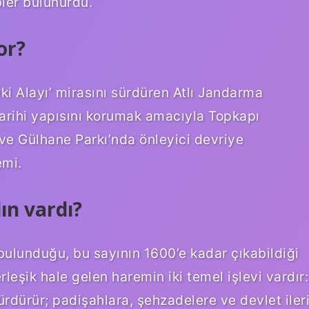
ler bulunurdu.
or?
ki Alayı’ mirasını sürdüren Atlı Jandarma
tarihi yapısını korumak amacıyla Topkapı
 ve Gülhane Parkı’nda önleyici devriye
emi.
ın vardı?
lunduğu, bu sayının 1600’e kadar çıkabildiği
rleşik hale gelen haremin iki temel işlevi vardır:
ürdürür; padişahlara, şehzadelere ve devlet iler