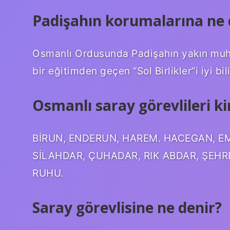
Padişahın korumalarına ne 
Osmanlı Ordusunda Padişahın yakın muha
bir eğitimden geçen “Sol Birlikler”i iyi bil
Osmanlı saray görevlileri ki
BİRUN, ENDERUN, HAREM. HACEGAN, EM
SİLAHDAR, ÇUHADAR, RIK ABDAR, ŞEH
RUHU.
Saray görevlisine ne denir?