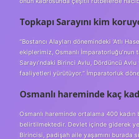
onun kadrosunda çeşitli rütbelerde hâcib
Topkapı Sarayını kim koruy
“Bostancı Alayları dönemindeki ‘Atlı Hase
ekiplerimiz, Osmanlı İmparatorluğu’nun 
Sarayı’ndaki Birinci Avlu, Dördüncü Avlu
faaliyetleri yürütüyor.” İmparatorluk dön
Osmanlı hareminde kaç kad
Osmanlı hareminde ortalama 400 kadın bu
belirtilmektedir. Devlet içinde giderek ye
Birincisi, padişah aile yaşamını burada s