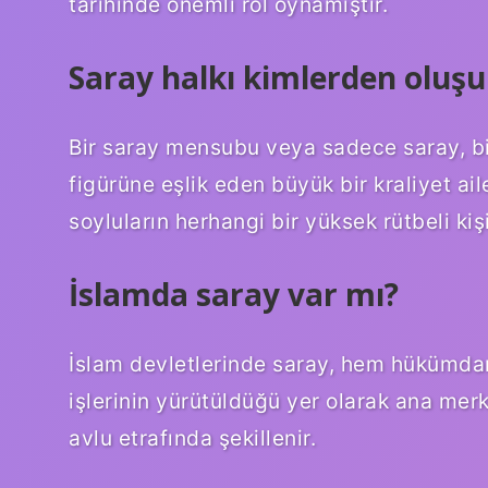
tarihinde önemli rol oynamıştır.
Saray halkı kimlerden oluşu
Bir saray mensubu veya sadece saray, b
figürüne eşlik eden büyük bir kraliyet ai
soyluların herhangi bir yüksek rütbeli kişis
İslamda saray var mı?
İslam devletlerinde saray, hem hükümdar
işlerinin yürütüldüğü yer olarak ana mer
avlu etrafında şekillenir.