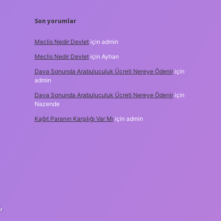
Son yorumlar
Meclis Nedir Devlet
için
admin
Meclis Nedir Devlet
için
Ayhan
Dava Sonunda Arabuluculuk Ücreti Nereye Ödenir
için
admin
Dava Sonunda Arabuluculuk Ücreti Nereye Ödenir
için
Nazende
Kağıt Paranın Karşılığı Var Mı
için
admin
,