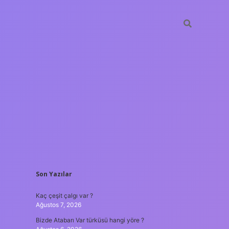
SIDEBAR
Son Yazılar
ilbet mobil giriş
Kaç çeşit çalgı var ?
Ağustos 7, 2026
Bizde Atabarı Var türküsü hangi yöre ?