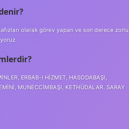
denir?
fızları olarak görev yapan ve son derece zorlu
iyoruz.
mlerdir?
İNLER, ERBAB-I HİZMET, HASODABAŞI,
REMİNİ, MUNECCİMBAŞI, KETHÜDALAR. SARAY