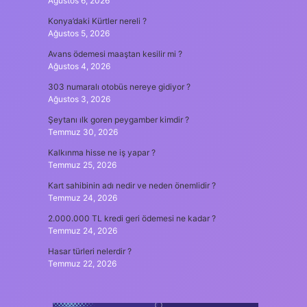
Ağustos 6, 2026
Konya’daki Kürtler nereli ?
Ağustos 5, 2026
Avans ödemesi maaştan kesilir mi ?
Ağustos 4, 2026
303 numaralı otobüs nereye gidiyor ?
Ağustos 3, 2026
Şeytanı ılk goren peygamber kimdir ?
Temmuz 30, 2026
Kalkınma hisse ne iş yapar ?
Temmuz 25, 2026
Kart sahibinin adı nedir ve neden önemlidir ?
Temmuz 24, 2026
2.000.000 TL kredi geri ödemesi ne kadar ?
Temmuz 24, 2026
Hasar türleri nelerdir ?
Temmuz 22, 2026