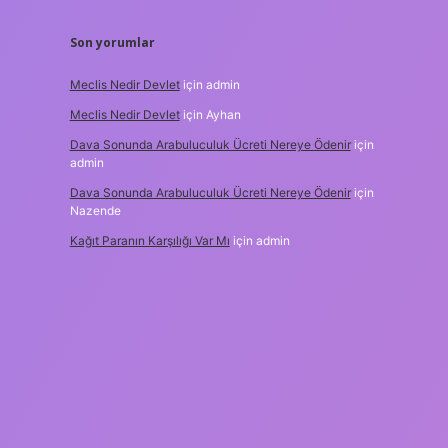
Son yorumlar
Meclis Nedir Devlet
için
admin
Meclis Nedir Devlet
için
Ayhan
Dava Sonunda Arabuluculuk Ücreti Nereye Ödenir
için
admin
Dava Sonunda Arabuluculuk Ücreti Nereye Ödenir
için
Nazende
Kağıt Paranın Karşılığı Var Mı
için
admin