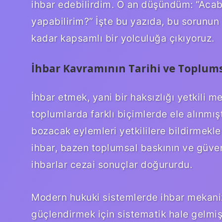
ihbar edebilirdim. O an düşündüm: “Acaba 
yapabilirim?” İşte bu yazıda, bu sorunu
kadar kapsamlı bir yolculuğa çıkıyoruz.
İhbar Kavramının Tarihi ve Toplums
İhbar etmek, yani bir haksızlığı yetkili m
toplumlarda farklı biçimlerde ele alınm
bozacak eylemleri yetkililere bildirmekl
ihbar, bazen toplumsal baskının ve güvensi
ihbarlar cezai sonuçlar doğururdu.
Modern hukuki sistemlerde ihbar mekanizma
güçlendirmek için sistematik hale gelmişti