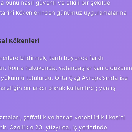
bunu nasıl güvenli ve etkili bir şekilde
n tarihî kökenlerinden günümüz uygulamalarına
al Kökenleri
ercilere bildirmek, tarih boyunca farklı
ıştır. Roma hukukunda, vatandaşlar kamu düzenin
e yükümlü tutulurdu. Orta Çağ Avrupa’sında ise
zliğin bir aracı olarak kullanılırdı; yanlış
ları, şeffaflık ve hesap verebilirlik ilkesini
r. Özellikle 20. yüzyılda, iş yerlerinde