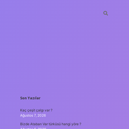
SIDEBAR
Son Yazılar
ilbet mobil giriş
Kaç çeşit çalgı var ?
Ağustos 7, 2026
Bizde Atabarı Var türküsü hangi yöre ?