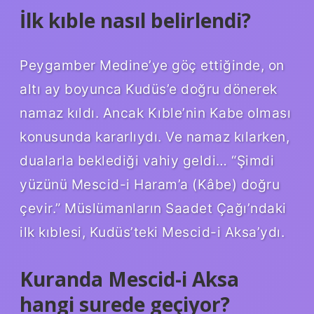
İlk kıble nasıl belirlendi?
Peygamber Medine’ye göç ettiğinde, on
altı ay boyunca Kudüs’e doğru dönerek
namaz kıldı. Ancak Kıble’nin Kabe olması
konusunda kararlıydı. Ve namaz kılarken,
dualarla beklediği vahiy geldi… “Şimdi
yüzünü Mescid-i Haram’a (Kâbe) doğru
çevir.” Müslümanların Saadet Çağı’ndaki
ilk kıblesi, Kudüs’teki Mescid-i Aksa’ydı.
Kuranda Mescid-i Aksa
hangi surede geçiyor?