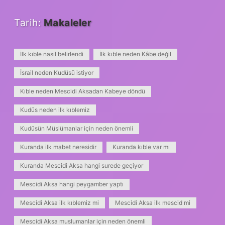
Tarih:
Makaleler
İlk kıble nasıl belirlendi
İlk kıble neden Kâbe değil
İsrail neden Kudüsü istiyor
Kıble neden Mescidi Aksadan Kabeye döndü
Kudüs neden ilk kıblemiz
Kudüsün Müslümanlar için neden önemli
Kuranda ilk mabet neresidir
Kuranda kıble var mı
Kuranda Mescidi Aksa hangi surede geçiyor
Mescidi Aksa hangi peygamber yaptı
Mescidi Aksa ilk kıblemiz mi
Mescidi Aksa ilk mescid mi
Mescidi Aksa muslumanlar için neden önemli