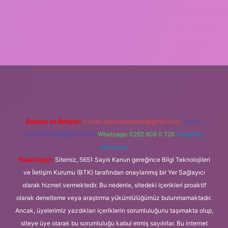
 mobil giriş
Reklam ve İletişim:
E-mail:
backlinkpaneli@gmail.com
Teams:
forumhizmeti@gmail.com
Whatsapp: 0262 606 0 726
Telegram:
@karabul
Yasal Uyarı:
Sitemiz, 5651 Sayılı Kanun gereğince Bilgi Teknolojileri
ve İletişim Kurumu (BTK) tarafından onaylanmış bir Yer Sağlayıcı
olarak hizmet vermektedir. Bu nedenle, sitedeki içerikleri proaktif
olarak denetleme veya araştırma yükümlülüğümüz bulunmamaktadır.
Ancak, üyelerimiz yazdıkları içeriklerin sorumluluğunu taşımakta olup,
siteye üye olarak bu sorumluluğu kabul etmiş sayılırlar. Bu internet