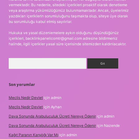
vermektedir. Bu nedenle, sitedeki içerikleri proaktif olarak denetleme
veya araştırma yükümlülüğümüz bulunmamaktadır. Ancak, üyelerimiz
yazdıkları içeriklerin sorumluluğunu taşımakta olup, siteye üye olarak
bu sorumluluğu kabul etmiş sayılırlar.
Hukuka ve yasal düzenlemelere aykırı olduğunu düşündüğünüz
içerikleri,
backlinkpanelicomtr@gmail.com
adresine bildirmeniz
halinde, ilgili içerikler yasal süre içerisinde sitemizden kaldırılacaktır.
Arama
Son yorumlar
Meclis Nedir Devlet
için
admin
Meclis Nedir Devlet
için
Ayhan
Dava Sonunda Arabuluculuk Ücreti Nereye Ödenir
için
admin
Dava Sonunda Arabuluculuk Ücreti Nereye Ödenir
için
Nazende
Kağıt Paranın Karşılığı Var Mı
için
admin