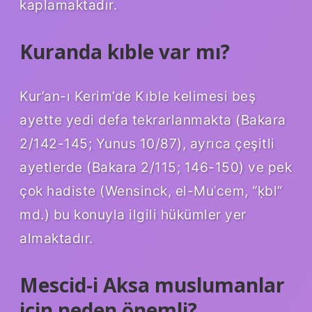
kaplamaktadır.
Kuranda kıble var mı?
Kur’an-ı Kerim’de Kıble kelimesi beş
ayette yedi defa tekrarlanmakta (Bakara
2/142-145; Yunus 10/87), ayrıca çeşitli
ayetlerde (Bakara 2/115; 146-150) ve pek
çok hadiste (Wensinck, el-Muʿcem, “ḳbl”
md.) bu konuyla ilgili hükümler yer
almaktadır.
Mescid-i Aksa muslumanlar
için neden önemli?