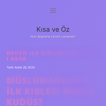
menüyü
Anasayfa
aç
Gizlilik Politikası
Kısa ve Öz
Yasal Uyarı
Hızlı bilgilerle zihnini canlandır!
Hakkımızda
NEDEN ILK KIBLEMIZ MESCID-
I AKSA
Tarih: Aralık 28, 2024
MÜSLÜMANLARIN
ILK KIBLESI NEDEN
KUDÜS?