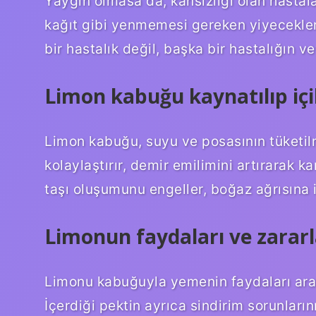
Yaygın olmasa da, kansızlığı olan hastala
kağıt gibi yenmemesi gereken yiyecekleri 
bir hastalık değil, başka bir hastalığın v
Limon kabuğu kaynatılıp içil
Limon kabuğu, suyu ve posasının tüketilme
kolaylaştırır, demir emilimini artırarak k
taşı oluşumunu engeller, boğaz ağrısına iyi
Limonun faydaları ve zararla
Limonu kabuğuyla yemenin faydaları arası
İçerdiği pektin ayrıca sindirim sorunların