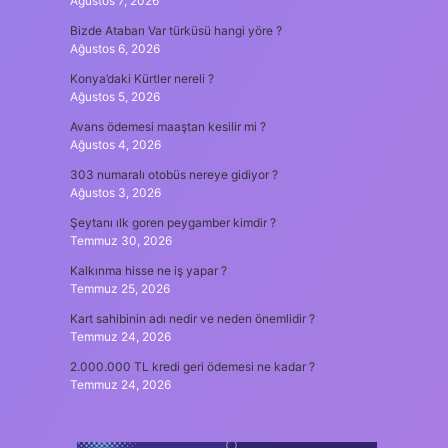
Ağustos 7, 2026
Bizde Atabarı Var türküsü hangi yöre ?
Ağustos 6, 2026
Konya’daki Kürtler nereli ?
Ağustos 5, 2026
Avans ödemesi maaştan kesilir mi ?
Ağustos 4, 2026
303 numaralı otobüs nereye gidiyor ?
Ağustos 3, 2026
Şeytanı ılk goren peygamber kimdir ?
Temmuz 30, 2026
Kalkınma hisse ne iş yapar ?
Temmuz 25, 2026
Kart sahibinin adı nedir ve neden önemlidir ?
Temmuz 24, 2026
2.000.000 TL kredi geri ödemesi ne kadar ?
Temmuz 24, 2026