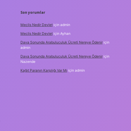
Son yorumlar
Meclis Nedir Devlet
için
admin
Meclis Nedir Devlet
için
Ayhan
Dava Sonunda Arabuluculuk Ücreti Nereye Ödenir
için
admin
Dava Sonunda Arabuluculuk Ücreti Nereye Ödenir
için
Nazende
Kağıt Paranın Karşılığı Var Mı
için
admin