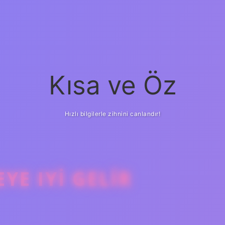
Kısa ve Öz
Hızlı bilgilerle zihnini canlandır!
E IYI GELIR