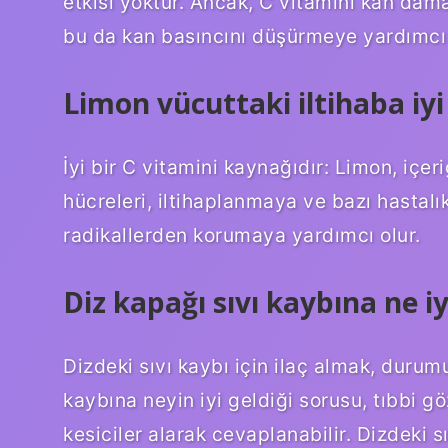
etkisi yoktur. Ancak, C vitamini kan dama
bu da kan basıncını düşürmeye yardımcı o
Limon vücuttaki iltihaba iyi
İyi bir C vitamini kaynağıdır: Limon, içer
hücreleri, iltihaplanmaya ve bazı hastalı
radikallerden korumaya yardımcı olur.
Diz kapağı sıvı kaybına ne iy
Dizdeki sıvı kaybı için ilaç almak, durumu
kaybına neyin iyi geldiği sorusu, tıbbi göz
kesiciler alarak cevaplanabilir. Dizdeki 