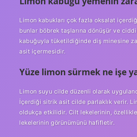
Limon kabuğu yemenin zara
Limon kabukları çok fazla oksalat içerdiğ
bunlar böbrek taşlarına dönüşür ve ciddi
kabuğuyla tüketildiğinde diş minesine za
asit içermesidir.
Yüze limon sürmek ne işe y
Limon suyu cilde düzenli olarak uyguland
İçerdiği sitrik asit cilde parlaklık veri
oldukça etkilidir. Cilt lekelerinin, özellik
lekelerinin görünümünü hafifletir.