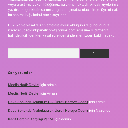
veya araştırma yükümlülüğümüz bulunmamaktadır. Ancak, üyelerimiz
yazdıkları içeriklerin sorumluluğunu taşımakta olup, siteye üye olarak
bu sorumluluğu kabul etmiş sayılırlar.
Hukuka ve yasal düzenlemelere aykırı olduğunu düşündüğünüz
içerikleri,
backlinkpanelicomtr@gmail.com
adresine bildirmeniz
halinde, ilgili içerikler yasal süre içerisinde sitemizden kaldırılacaktır.
Arama
Son yorumlar
Meclis Nedir Devlet
için
admin
Meclis Nedir Devlet
için
Ayhan
Dava Sonunda Arabuluculuk Ücreti Nereye Ödenir
için
admin
Dava Sonunda Arabuluculuk Ücreti Nereye Ödenir
için
Nazende
Kağıt Paranın Karşılığı Var Mı
için
admin