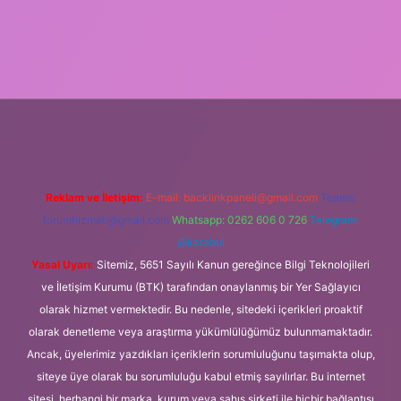
bet mobil giriş
Reklam ve İletişim:
E-mail:
backlinkpaneli@gmail.com
Teams:
forumhizmeti@gmail.com
Whatsapp: 0262 606 0 726
Telegram:
@karabul
Yasal Uyarı:
Sitemiz, 5651 Sayılı Kanun gereğince Bilgi Teknolojileri
ve İletişim Kurumu (BTK) tarafından onaylanmış bir Yer Sağlayıcı
olarak hizmet vermektedir. Bu nedenle, sitedeki içerikleri proaktif
olarak denetleme veya araştırma yükümlülüğümüz bulunmamaktadır.
Ancak, üyelerimiz yazdıkları içeriklerin sorumluluğunu taşımakta olup,
siteye üye olarak bu sorumluluğu kabul etmiş sayılırlar. Bu internet
sitesi, herhangi bir marka, kurum veya şahıs şirketi ile hiçbir bağlantısı