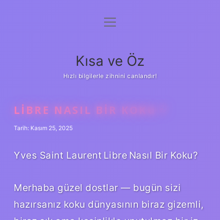
menüyü
Anasayfa
aç
Gizlilik Politikası
Kısa ve Öz
Yasal Uyarı
Hızlı bilgilerle zihnini canlandır!
Hakkımızda
LIBRE NASIL BIR KOKU ?
Tarih: Kasım 25, 2025
Yves Saint Laurent Libre Nasıl Bir Koku?
Merhaba güzel dostlar — bugün sizi
hazırsanız koku dünyasının biraz gizemli,