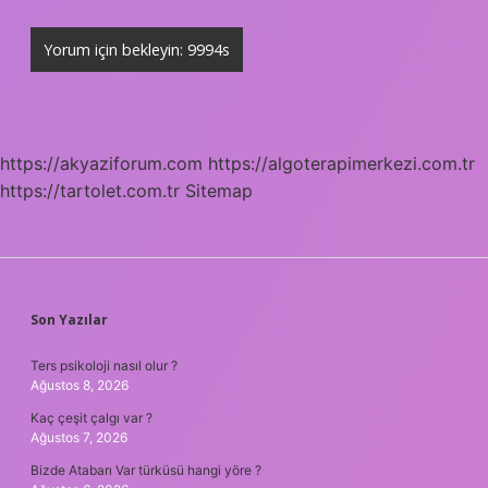
https://akyaziforum.com
https://algoterapimerkezi.com.tr
https://tartolet.com.tr
Sitemap
SIDEBAR
Son Yazılar
Ters psikoloji nasıl olur ?
Ağustos 8, 2026
Kaç çeşit çalgı var ?
Ağustos 7, 2026
Bizde Atabarı Var türküsü hangi yöre ?