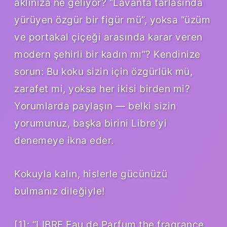
aklınıza ne geliyor? “Lavanta tarlasında
yürüyen özgür bir figür mü”, yoksa “üzüm
ve portakal çiçeği arasında karar veren
modern şehirli bir kadın mı”? Kendinize
sorun: Bu koku sizin için özgürlük mü,
zarafet mi, yoksa her ikisi birden mi?
Yorumlarda paylaşın — belki sizin
yorumunuz, başka birini Libre’yi
denemeye ikna eder.
Kokuyla kalın, hislerle gücünüzü
bulmanız dileğiyle!
[1]: “LIBRE Eau de Parfum the fragrance