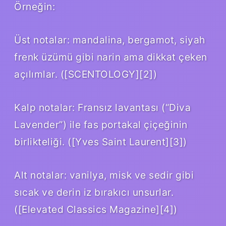
Örneğin:
Üst notalar: mandalina, bergamot, siyah
frenk üzümü gibi narin ama dikkat çeken
açılımlar. ([SCENTOLOGY][2])
Kalp notalar: Fransız lavantası (“Diva
Lavender”) ile fas portakal çiçeğinin
birlikteliği. ([Yves Saint Laurent][3])
Alt notalar: vanilya, misk ve sedir gibi
sıcak ve derin iz bırakıcı unsurlar.
([Elevated Classics Magazine][4])