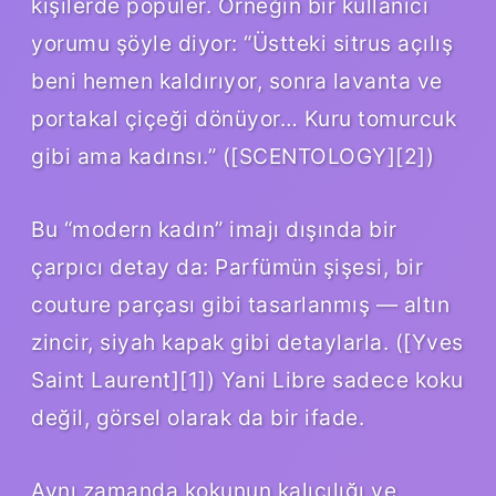
kişilerde popüler. Örneğin bir kullanıcı
yorumu şöyle diyor: “Üstteki sitrus açılış
beni hemen kaldırıyor, sonra lavanta ve
portakal çiçeği dönüyor… Kuru tomurcuk
gibi ama kadınsı.” ([SCENTOLOGY][2])
Bu “modern kadın” imajı dışında bir
çarpıcı detay da: Parfümün şişesi, bir
couture parçası gibi tasarlanmış — altın
zincir, siyah kapak gibi detaylarla. ([Yves
Saint Laurent][1]) Yani Libre sadece koku
değil, görsel olarak da bir ifade.
Aynı zamanda kokunun kalıcılığı ve