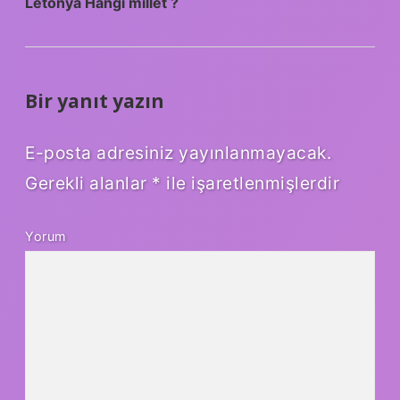
Letonya Hangi millet ?
Bir yanıt yazın
E-posta adresiniz yayınlanmayacak.
Gerekli alanlar
*
ile işaretlenmişlerdir
Yorum