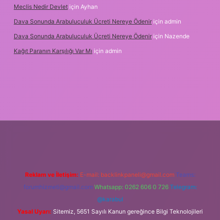
Meclis Nedir Devlet
için
Ayhan
Dava Sonunda Arabuluculuk Ücreti Nereye Ödenir
için
admin
Dava Sonunda Arabuluculuk Ücreti Nereye Ödenir
için
Nazende
Kağıt Paranın Karşılığı Var Mı
için
admin
et mobil giriş
Reklam ve İletişim:
E-mail:
backlinkpaneli@gmail.com
Teams:
forumhizmeti@gmail.com
Whatsapp: 0262 606 0 726
Telegram:
@karabul
Yasal Uyarı:
Sitemiz, 5651 Sayılı Kanun gereğince Bilgi Teknolojileri