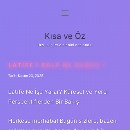
menüyü
Anasayfa
aç
Gizlilik Politikası
Kısa ve Öz
Yasal Uyarı
Hızlı bilgilerle zihnini canlandır!
Hakkımızda
LATIFE I KALP NE DEMEK ?
Tarih: Kasım 23, 2025
Latife Ne İşe Yarar? Küresel ve Yerel
Perspektiflerden Bir Bakış
Herkese merhaba! Bugün sizlere, bazen