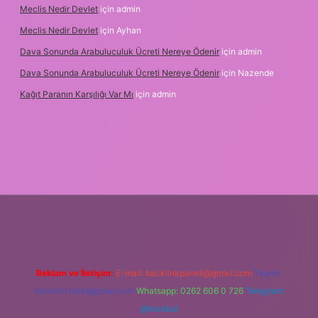
Meclis Nedir Devlet
için
admin
Meclis Nedir Devlet
için
Ayhan
Dava Sonunda Arabuluculuk Ücreti Nereye Ödenir
için
admin
Dava Sonunda Arabuluculuk Ücreti Nereye Ödenir
için
Nazende
Kağıt Paranın Karşılığı Var Mı
için
admin
riş
Reklam ve İletişim:
E-mail:
backlinkpaneli@gmail.com
Teams:
forumhizmeti@gmail.com
Whatsapp: 0262 606 0 726
Telegram:
@karabul