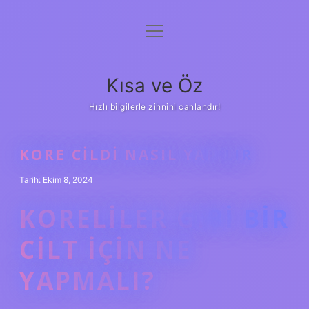
menüyü
Anasayfa
aç
Gizlilik Politikası
Kısa ve Öz
Yasal Uyarı
Hızlı bilgilerle zihnini canlandır!
Hakkımızda
KORE CILDI NASIL YAPILIR
Tarih: Ekim 8, 2024
KORELILER GIBI BIR
CILT IÇIN NE
YAPMALI?