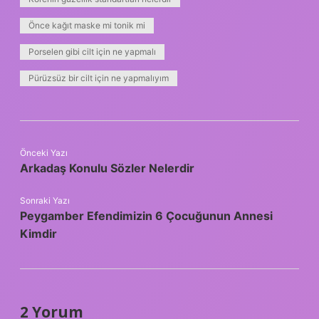
Önce kağıt maske mi tonik mi
Porselen gibi cilt için ne yapmalı
Pürüzsüz bir cilt için ne yapmalıyım
Önceki Yazı
Arkadaş Konulu Sözler Nelerdir
Sonraki Yazı
Peygamber Efendimizin 6 Çocuğunun Annesi
Kimdir
2 Yorum