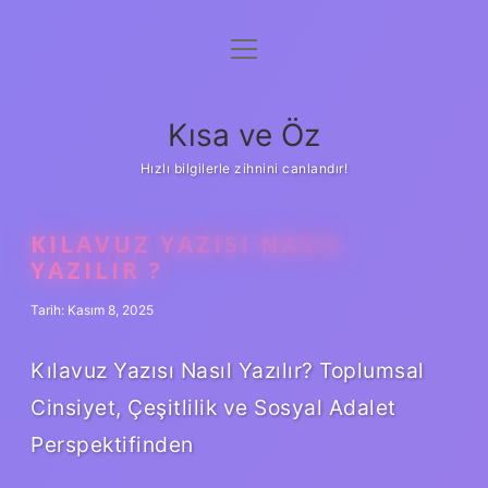
menüyü
Anasayfa
aç
Gizlilik Politikası
Kısa ve Öz
Yasal Uyarı
Hızlı bilgilerle zihnini canlandır!
Hakkımızda
KILAVUZ YAZISI NASIL
YAZILIR ?
Tarih: Kasım 8, 2025
Kılavuz Yazısı Nasıl Yazılır? Toplumsal
Cinsiyet, Çeşitlilik ve Sosyal Adalet
Perspektifinden