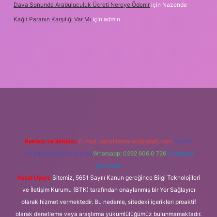
Dava Sonunda Arabuluculuk Ücreti Nereye Ödenir
için
Nazende
Kağıt Paranın Karşılığı Var Mı
için
admin
ilbet mobil giriş
Reklam ve İletişim:
E-mail:
backlinkpaneli@gmail.com
Teams:
forumhizmeti@gmail.com
Whatsapp: 0262 606 0 726
Telegram:
@karabul
Yasal Uyarı:
Sitemiz, 5651 Sayılı Kanun gereğince Bilgi Teknolojileri
ve İletişim Kurumu (BTK) tarafından onaylanmış bir Yer Sağlayıcı
olarak hizmet vermektedir. Bu nedenle, sitedeki içerikleri proaktif
olarak denetleme veya araştırma yükümlülüğümüz bulunmamaktadır.