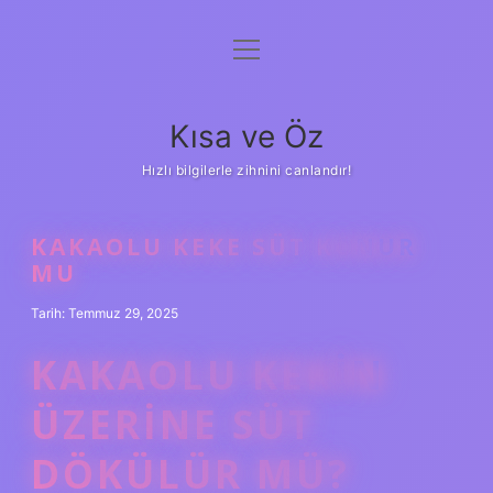
menüyü
Anasayfa
aç
Gizlilik Politikası
Kısa ve Öz
Yasal Uyarı
Hızlı bilgilerle zihnini canlandır!
Hakkımızda
KAKAOLU KEKE SÜT KONUR
MU
Tarih: Temmuz 29, 2025
KAKAOLU KEKIN
ÜZERINE SÜT
DÖKÜLÜR MÜ?