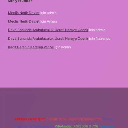
Son yorumlar
Meclis Nedir Devlet
için
admin
Meclis Nedir Devlet
için
Ayhan
Dava Sonunda Arabuluculuk Ücreti Nereye Ödenir
için
admin
Dava Sonunda Arabuluculuk Ücreti Nereye Ödenir
için
Nazende
Kağıt Paranın Karşılığı Var Mı
için
admin
mobil giriş
Reklam ve İletişim:
E-mail:
backlinkpaneli@gmail.com
Teams:
forumhizmeti@gmail.com
Whatsapp: 0262 606 0 726
Telegram: