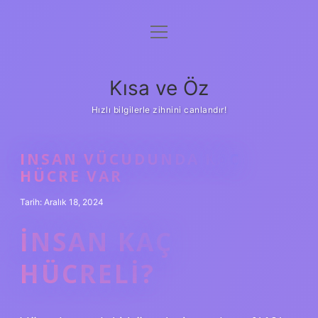
menüyü
Anasayfa
aç
Gizlilik Politikası
Kısa ve Öz
Yasal Uyarı
Hızlı bilgilerle zihnini canlandır!
Hakkımızda
INSAN VÜCUDUNDA KAÇ
HÜCRE VAR
Tarih: Aralık 18, 2024
İNSAN KAÇ
HÜCRELI?