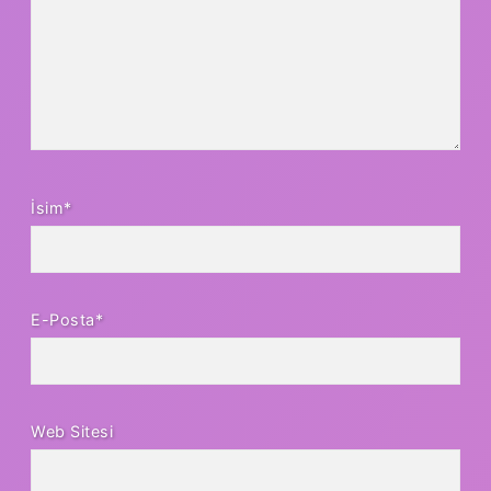
İsim*
E-Posta*
Web Sitesi