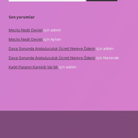
Son yorumlar
Meclis Nedir Devlet
için
admin
Meclis Nedir Devlet
için
Ayhan
Dava Sonunda Arabuluculuk Ücreti Nereye Ödenir
için
admin
Dava Sonunda Arabuluculuk Ücreti Nereye Ödenir
için
Nazende
Kağıt Paranın Karşılığı Var Mı
için
admin
giriş