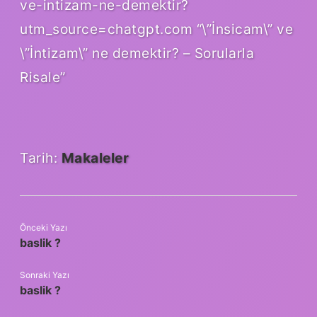
ve-intizam-ne-demektir?
utm_source=chatgpt.com “\”İnsicam\” ve
\”İntizam\” ne demektir? – Sorularla
Risale”
Tarih:
Makaleler
Önceki Yazı
baslik ?
Sonraki Yazı
baslik ?