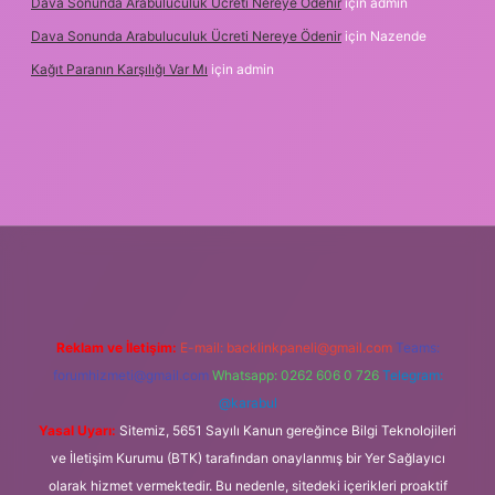
Dava Sonunda Arabuluculuk Ücreti Nereye Ödenir
için
admin
Dava Sonunda Arabuluculuk Ücreti Nereye Ödenir
için
Nazende
Kağıt Paranın Karşılığı Var Mı
için
admin
il giriş
Reklam ve İletişim:
E-mail:
backlinkpaneli@gmail.com
Teams:
forumhizmeti@gmail.com
Whatsapp: 0262 606 0 726
Telegram:
@karabul
Yasal Uyarı:
Sitemiz, 5651 Sayılı Kanun gereğince Bilgi Teknolojileri
ve İletişim Kurumu (BTK) tarafından onaylanmış bir Yer Sağlayıcı
olarak hizmet vermektedir. Bu nedenle, sitedeki içerikleri proaktif