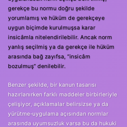
gerekçe bu normu doğru şekilde
yorumlamış ve hüküm de gerekçeye
uygun biçimde kurulmuşsa karar
insicâmla nitelendirilebilir. Ancak norm
yanlış seçilmiş ya da gerekçe ile hüküm
arasında bağ zayıfsa, “insicâm
bozulmuş” denilebilir.
Benzer şekilde, bir kanun tasarısı
hazırlanırken farklı maddeler birbirleriyle
çelişiyor, açıklamalar belirsizse ya da
yürütme‑uygulama açısından normlar
arasında uyumsuzluk varsa bu da hukuki