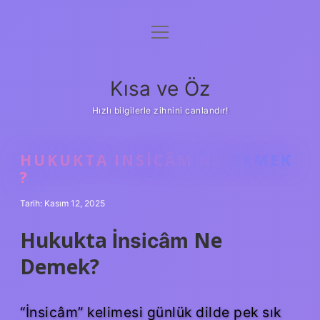
menüyü
Anasayfa
aç
Gizlilik Politikası
Kısa ve Öz
Yasal Uyarı
Hızlı bilgilerle zihnini canlandır!
Hakkımızda
HUKUKTA INSICÂM NE DEMEK
?
Tarih: Kasım 12, 2025
Hukukta
Ne
İnsicâm
Demek?
“İnsicâm” kelimesi günlük dilde pek sık