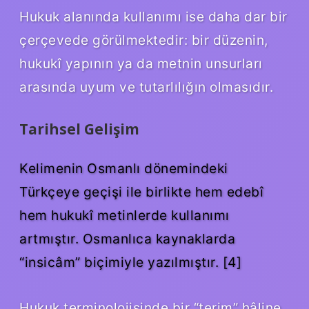
Hukuk alanında kullanımı ise daha dar bir
çerçevede görülmektedir: bir düzenin,
hukukî yapının ya da metnin unsurları
arasında uyum ve tutarlılığın olmasıdır.
Tarihsel Gelişim
Kelimenin Osmanlı dönemindeki
Türkçeye geçişi ile birlikte hem edebî
hem hukukî metinlerde kullanımı
artmıştır. Osmanlıca kaynaklarda
“insicâm” biçimiyle yazılmıştır. [4]
Hukuk terminolojisinde bir “terim” hâline