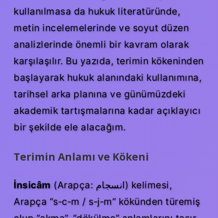
kullanılmasa da hukuk literatüründe,
metin incelemelerinde ve soyut düzen
analizlerinde önemli bir kavram olarak
karşılaşılır. Bu yazıda, terimin kökeninden
başlayarak hukuk alanındaki kullanımına,
tarihsel arka planına ve günümüzdeki
akademik tartışmalarına kadar açıklayıcı
bir şekilde ele alacağım.
Terimin Anlamı ve Kökeni
İnsicâm
(Arapça: انسجام) kelimesi,
Arapça “s‑c‑m / s‑j‑m” kökünden türemiş
olup “akma”, “dökülme” anlamlarını taşır.