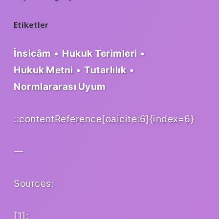
Etiketler
İnsicâm
•
Hukuk Terimleri
•
Hukuk Metni
•
Tutarlılık
•
Normlararası Uyum
::contentReference[oaicite:6]{index=6}
—
Sources:
[1]: