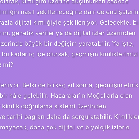
y olarak, kimliğim üzerine düşünürken sadece
imliğin nasıl şekilleneceğine dair de endişeleri
azla dijital kimliğiyle şekilleniyor. Gelecekte, bi
nı, genetik veriler ya da dijital izler üzerinden
üzerinde büyük bir değişim yaratabilir. Ya işte,
 bu kadar iç içe olursak, geçmişin kimliklerimizi
z mi?
leniyor. Belki de birkaç yıl sonra, geçmişin etnik
bir hâle gelebilir. Hazaralar’ın Moğollarla olan
bir kimlik doğrulama sistemi üzerinden
e tarihî bağları daha da sorgulatabilir. Kimlikle
mayacak, daha çok dijital ve biyolojik izlerle