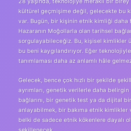
28 yaşında, teknolojiye meraklı bir bire
kültürel geçmişime değil, gelecekte bu k
var. Bugün, bir kişinin etnik kimliği daha f
Hazaranın Moğollarla olan tarihsel bağları
sorgulayabileceğiz. Bu, kişisel kimlikler 
bu beni kaygılandırıyor. Eğer teknolojiyle
tanımlaması daha az anlamlı hâle gelme
Gelecek, bence çok hızlı bir şekilde şekil
ayrımları, genetik verilerle daha belirgin 
bağlarını, bir genetik test ya da dijital 
anlayabilmek, bir bakıma etnik kimlikler v
belki de sadece etnik kökenlere dayalı ol
şekillenecek.