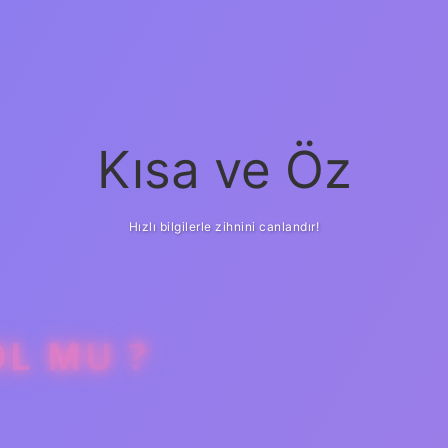
Kısa ve Öz
Hızlı bilgilerle zihnini canlandır!
L MU ?