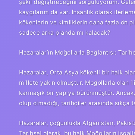
şekil değiştireceğini sorguluyorum. Gel
kaygılarım da var. İnsanlık olarak ilerle
kökenlerin ve kimliklerin daha fazla ön p
sadece arka planda mı kalacak?
Hazaralar’ın Moğollarla Bağlantısı: Tarih
Hazaralar, Orta Asya kökenli bir halk olar
millete yakın olmuştur. Moğollarla olan ili
karmaşık bir yapıya bürünmüştür. Ancak, 
olup olmadığı, tarihçiler arasında sıkça t
Hazaralar, çoğunlukla Afganistan, Pakis
Tarihsel olarak, bu halk Moğolların işgall