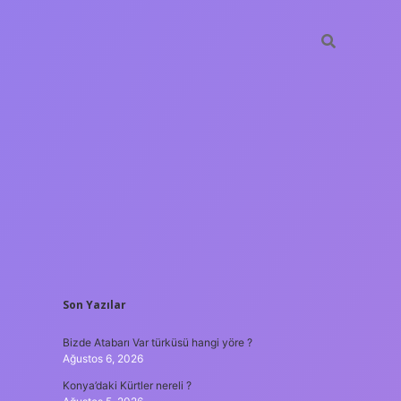
SIDEBAR
Son Yazılar
ilbet mobil giriş
Bizde Atabarı Var türküsü hangi yöre ?
Ağustos 6, 2026
Konya’daki Kürtler nereli ?