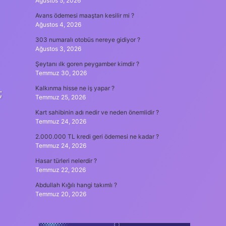
Ağustos 5, 2026
Avans ödemesi maaştan kesilir mi ?
Ağustos 4, 2026
303 numaralı otobüs nereye gidiyor ?
Ağustos 3, 2026
Şeytanı ılk goren peygamber kimdir ?
Temmuz 30, 2026
Kalkınma hisse ne iş yapar ?
;
Temmuz 25, 2026
Kart sahibinin adı nedir ve neden önemlidir ?
Temmuz 24, 2026
2.000.000 TL kredi geri ödemesi ne kadar ?
Temmuz 24, 2026
Hasar türleri nelerdir ?
Temmuz 22, 2026
Abdullah Kığılı hangi takımlı ?
Temmuz 20, 2026