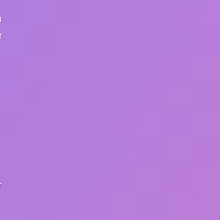
m
r
r