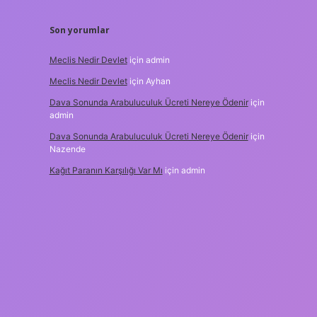
Son yorumlar
Meclis Nedir Devlet
için
admin
Meclis Nedir Devlet
için
Ayhan
Dava Sonunda Arabuluculuk Ücreti Nereye Ödenir
için
admin
Dava Sonunda Arabuluculuk Ücreti Nereye Ödenir
için
Nazende
Kağıt Paranın Karşılığı Var Mı
için
admin