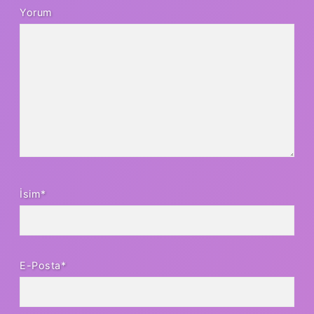
Yorum
İsim*
E-Posta*