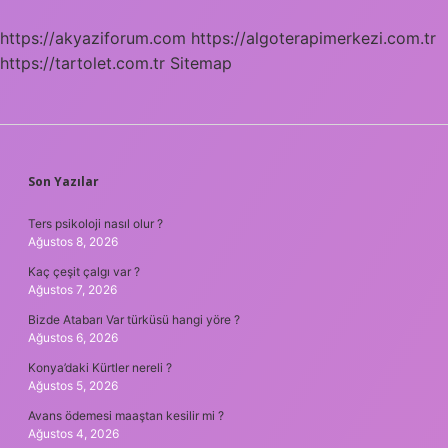
https://akyaziforum.com
https://algoterapimerkezi.com.tr
https://tartolet.com.tr
Sitemap
SIDEBAR
Son Yazılar
Ters psikoloji nasıl olur ?
Ağustos 8, 2026
Kaç çeşit çalgı var ?
Ağustos 7, 2026
Bizde Atabarı Var türküsü hangi yöre ?
Ağustos 6, 2026
Konya’daki Kürtler nereli ?
Ağustos 5, 2026
Avans ödemesi maaştan kesilir mi ?
Ağustos 4, 2026