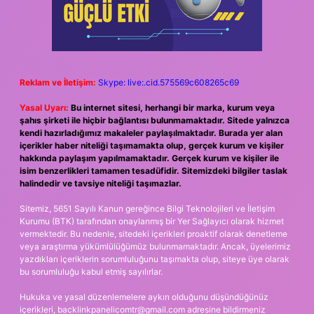
Reklam ve İletişim:
Skype: live:.cid.575569c608265c69
Yasal Uyarı:
Bu internet sitesi, herhangi bir marka, kurum veya
şahıs şirketi ile hiçbir bağlantısı bulunmamaktadır. Sitede yalnızca
kendi hazırladığımız makaleler paylaşılmaktadır. Burada yer alan
içerikler haber niteliği taşımamakta olup, gerçek kurum ve kişiler
hakkında paylaşım yapılmamaktadır. Gerçek kurum ve kişiler ile
isim benzerlikleri tamamen tesadüfidir. Sitemizdeki bilgiler taslak
halindedir ve tavsiye niteliği taşımazlar.
Sitemiz, 5651 Sayılı Kanun gereğince Bilgi Teknolojileri ve İletişim
Kurumu (BTK) tarafından onaylanmış bir Yer Sağlayıcı olarak hizmet
vermektedir. Bu nedenle, sitedeki içerikleri proaktif olarak denetleme
veya araştırma yükümlülüğümüz bulunmamaktadır. Ancak, üyelerimiz
yazdıkları içeriklerin sorumluluğunu taşımakta olup, siteye üye olarak
bu sorumluluğu kabul etmiş sayılırlar.
Hukuka ve yasal düzenlemelere aykırı olduğunu düşündüğünüz
içerikleri,
backlinkpanelicomtr@gmail.com
adresine bildirmeniz