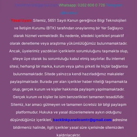
forumhizmeti@gmail.com
Whatsapp: 0262 606 0 726
Telegram:
@karabul
Yasal Uyarı:
Sitemiz, 5651 Sayılı Kanun gereğince Bilgi Teknolojileri
ve İletişim Kurumu (BTK) tarafından onaylanmış bir Yer Sağlayıcı
olarak hizmet vermektedir. Bu nedenle, sitedeki içerikleri proaktif
olarak denetleme veya araştırma yükümlülüğümüz bulunmamaktadır.
Ancak, üyelerimiz yazdıkları içeriklerin sorumluluğunu taşımakta olup,
siteye üye olarak bu sorumluluğu kabul etmiş sayılırlar. Bu internet
sitesi, herhangi bir marka, kurum veya şahıs şirketi ile hiçbir bağlantısı
bulunmamaktadır. Sitede yalnızca kendi hazırladığımız makaleler
paylaşılmaktadır. Burada yer alan içerikler haber niteliği taşımamakta
olup, gerçek kurum ve kişiler hakkında paylaşım yapılmamaktadır.
Gerçek kurum ve kişiler ile isim benzerlikleri tamamen tesadüfidir.
Sitemiz, kar amacı gütmeyen ve tamamen ücretsiz bir bilgi paylaşım
platformudur. Hukuka ve yasal düzenlemelere aykırı olduğunu
düşündüğünüz içerikleri,
backlinkpanelicomtr@gmail.com
adresine
bildirmeniz halinde, ilgili içerikler yasal süre içerisinde sitemizden
kaldırılacaktır.