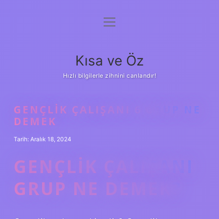
menüyü
Anasayfa
aç
Gizlilik Politikası
Kısa ve Öz
Yasal Uyarı
Hızlı bilgilerle zihnini canlandır!
Hakkımızda
GENÇLIK ÇALIŞANI 6 GRUP NE
DEMEK
Tarih: Aralık 18, 2024
GENÇLIK ÇALIŞANI
GRUP NE DEMEK?