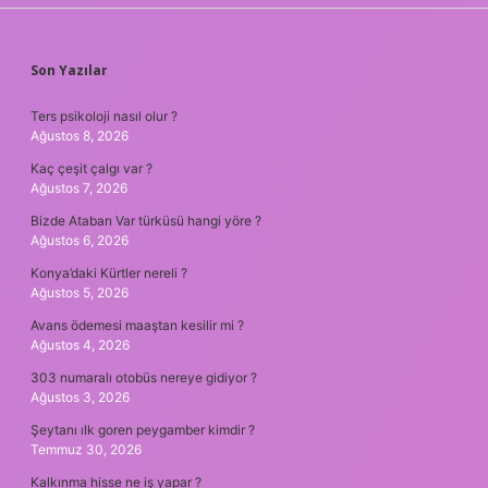
SIDEBAR
Son Yazılar
Ters psikoloji nasıl olur ?
Ağustos 8, 2026
Kaç çeşit çalgı var ?
Ağustos 7, 2026
Bizde Atabarı Var türküsü hangi yöre ?
Ağustos 6, 2026
Konya’daki Kürtler nereli ?
Ağustos 5, 2026
Avans ödemesi maaştan kesilir mi ?
Ağustos 4, 2026
303 numaralı otobüs nereye gidiyor ?
Ağustos 3, 2026
Şeytanı ılk goren peygamber kimdir ?
Temmuz 30, 2026
Kalkınma hisse ne iş yapar ?