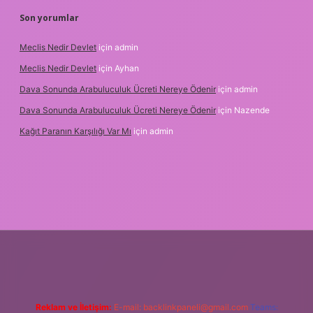
Son yorumlar
Meclis Nedir Devlet
için
admin
Meclis Nedir Devlet
için
Ayhan
Dava Sonunda Arabuluculuk Ücreti Nereye Ödenir
için
admin
Dava Sonunda Arabuluculuk Ücreti Nereye Ödenir
için
Nazende
Kağıt Paranın Karşılığı Var Mı
için
admin
il giriş
Reklam ve İletişim:
E-mail:
backlinkpaneli@gmail.com
Teams: