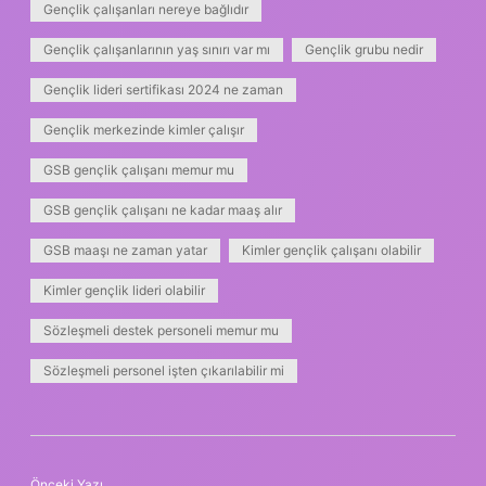
Gençlik çalışanları nereye bağlıdır
Gençlik çalışanlarının yaş sınırı var mı
Gençlik grubu nedir
Gençlik lideri sertifikası 2024 ne zaman
Gençlik merkezinde kimler çalışır
GSB gençlik çalışanı memur mu
GSB gençlik çalışanı ne kadar maaş alır
GSB maaşı ne zaman yatar
Kimler gençlik çalışanı olabilir
Kimler gençlik lideri olabilir
Sözleşmeli destek personeli memur mu
Sözleşmeli personel işten çıkarılabilir mi
Önceki Yazı