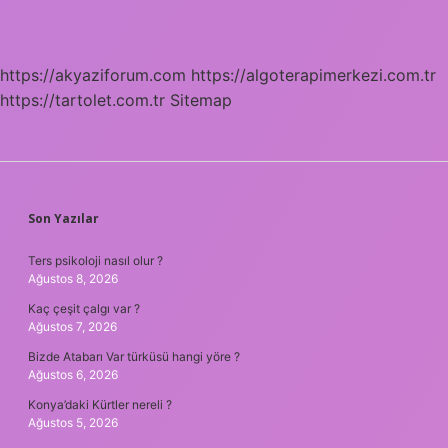
https://akyaziforum.com
https://algoterapimerkezi.com.tr
https://tartolet.com.tr
Sitemap
SIDEBAR
Son Yazılar
Ters psikoloji nasıl olur ?
Ağustos 8, 2026
Kaç çeşit çalgı var ?
Ağustos 7, 2026
Bizde Atabarı Var türküsü hangi yöre ?
Ağustos 6, 2026
Konya’daki Kürtler nereli ?
Ağustos 5, 2026