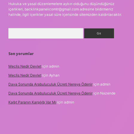
Hukuka ve yasal düzenlemelere aykırı olduğunu düşündüğünüz
içerikleri,
backlinkpanelicomtr@gmail.com
adresine bildirmeniz
halinde, ilgili içerikler yasal süre içerisinde sitemizden kaldırılacaktır.
Arama
Son yorumlar
Meclis Nedir Devlet
için
admin
Meclis Nedir Devlet
için
Ayhan
Dava Sonunda Arabuluculuk Ücreti Nereye Ödenir
için
admin
Dava Sonunda Arabuluculuk Ücreti Nereye Ödenir
için
Nazende
Kağıt Paranın Karşılığı Var Mı
için
admin