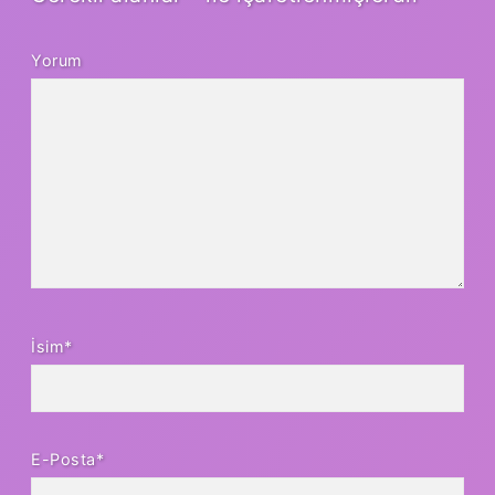
Yorum
İsim*
E-Posta*