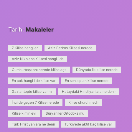
Tarih:
Makaleler
7 Kilise hangileri
Aziz Bedros Kilisesi nerede
Aziz Nikolaos Kilisesi hangi ilde
Cumhurbaşkanı nerede kilise açtı
Dünyada ilk kilise nerede
En çok hangi ilde kilise var
En son açılan kilise nerede
Gaziantepte kilise var mı
Hataydaki Hıristiyanlara ne denir
İncilde geçen 7 Kilise nerede
Kilise church nedir
Kilise kimin evi
Süryaniler Ortodoks mu
Türk Hristiyanlara ne denir
Türkiyede aktif kaç kilise var