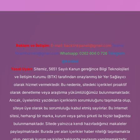
lbet mobil giriş
Reklam ve İletişim:
E-mail:
backlinkpaneli@gmail.com
Teams:
forumhizmeti@gmail.com
Whatsapp: 0262 606 0 726
Telegram:
@karabul
Yasal Uyarı:
Sitemiz, 5651 Sayılı Kanun gereğince Bilgi Teknolojileri
ve İletişim Kurumu (BTK) tarafından onaylanmış bir Yer Sağlayıcı
olarak hizmet vermektedir. Bu nedenle, sitedeki içerikleri proaktif
olarak denetleme veya araştırma yükümlülüğümüz bulunmamaktadır.
Ancak, üyelerimiz yazdıkları içeriklerin sorumluluğunu taşımakta olup,
siteye üye olarak bu sorumluluğu kabul etmiş sayılırlar. Bu internet
sitesi, herhangi bir marka, kurum veya şahıs şirketi ile hiçbir bağlantısı
bulunmamaktadır. Sitede yalnızca kendi hazırladığımız makaleler
paylaşılmaktadır. Burada yer alan içerikler haber niteliği taşımamakta
olup, gerçek kurum ve kişiler hakkında paylaşım yapılmamaktadır.