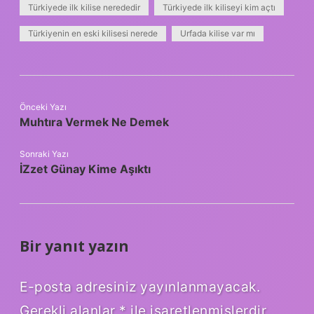
Türkiyede ilk kilise nerededir
Türkiyede ilk kiliseyi kim açtı
Türkiyenin en eski kilisesi nerede
Urfada kilise var mı
Önceki Yazı
Muhtıra Vermek Ne Demek
Sonraki Yazı
İZzet Günay Kime Aşıktı
Bir yanıt yazın
E-posta adresiniz yayınlanmayacak.
Gerekli alanlar
*
ile işaretlenmişlerdir