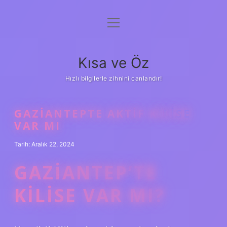
menüyü
Anasayfa
aç
Gizlilik Politikası
Kısa ve Öz
Yasal Uyarı
Hızlı bilgilerle zihnini canlandır!
Hakkımızda
GAZIANTEPTE AKTIF KILISE
VAR MI
Tarih: Aralık 22, 2024
GAZIANTEP’TE
KILISE VAR MI?