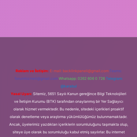
bet mobil giriş
Reklam ve İletişim:
E-mail:
backlinkpaneli@gmail.com
Teams:
forumhizmeti@gmail.com
Whatsapp: 0262 606 0 726
Telegram:
@karabul
Yasal Uyarı:
Sitemiz, 5651 Sayılı Kanun gereğince Bilgi Teknolojileri
ve İletişim Kurumu (BTK) tarafından onaylanmış bir Yer Sağlayıcı
olarak hizmet vermektedir. Bu nedenle, sitedeki içerikleri proaktif
olarak denetleme veya araştırma yükümlülüğümüz bulunmamaktadır.
Ancak, üyelerimiz yazdıkları içeriklerin sorumluluğunu taşımakta olup,
siteye üye olarak bu sorumluluğu kabul etmiş sayılırlar. Bu internet