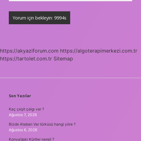
https://akyaziforum.com
https://algoterapimerkezi.com.tr
https://tartolet.com.tr
Sitemap
SIDEBAR
Son Yazılar
Kaç çeşit çalgı var ?
Ağustos 7, 2026
Bizde Atabarı Var türküsü hangi yöre ?
Ağustos 6, 2026
Konya’daki Kürtler nereli ?