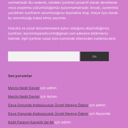
vermektedir. Bu nedenle, sitedeki içerikleri proaktif olarak denetleme
veya araştırma yükümlülüğümüz bulunmamaktadır. Ancak, üyelerimiz
yazdıkları içeriklerin sorumluluğunu taşımakta olup, siteye üye olarak
bu sorumluluğu kabul etmiş sayılırlar.
Hukuka ve yasal düzenlemelere aykırı olduğunu düşündüğünüz
içerikleri,
backlinkpanelicomtr@gmail.com
adresine bildirmeniz
halinde, ilgili içerikler yasal süre içerisinde sitemizden kaldırılacaktır.
Arama
Son yorumlar
Meclis Nedir Devlet
için
admin
Meclis Nedir Devlet
için
Ayhan
Dava Sonunda Arabuluculuk Ücreti Nereye Ödenir
için
admin
Dava Sonunda Arabuluculuk Ücreti Nereye Ödenir
için
Nazende
Kağıt Paranın Karşılığı Var Mı
için
admin