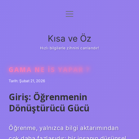
menüyü
Anasayfa
aç
Gizlilik Politikası
Kısa ve Öz
Yasal Uyarı
Hızlı bilgilerle zihnini canlandır!
Hakkımızda
GAMA NE IS YAPAR ?
Tarih: Şubat 21, 2026
Giriş: Öğrenmenin
Dönüştürücü Gücü
Öğrenme, yalnızca bilgi aktarımından
çok daha fazlasıdır; bir insanın düşünsel,