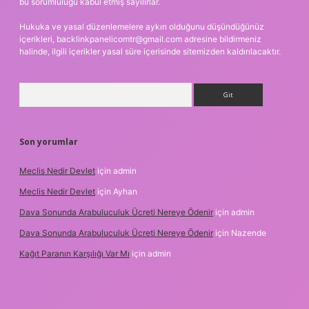
bu sorumluluğu kabul etmiş sayılırlar.
Hukuka ve yasal düzenlemelere aykırı olduğunu düşündüğünüz
içerikleri,
backlinkpanelicomtr@gmail.com
adresine bildirmeniz
halinde, ilgili içerikler yasal süre içerisinde sitemizden kaldırılacaktır.
Arama
Son yorumlar
Meclis Nedir Devlet
için
admin
Meclis Nedir Devlet
için
Ayhan
Dava Sonunda Arabuluculuk Ücreti Nereye Ödenir
için
admin
Dava Sonunda Arabuluculuk Ücreti Nereye Ödenir
için
Nazende
Kağıt Paranın Karşılığı Var Mı
için
admin