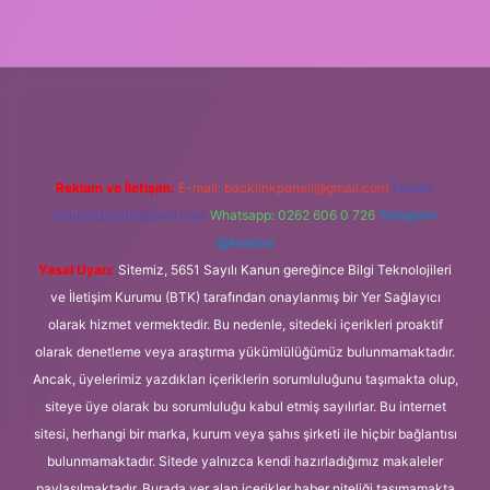
bet mobil giriş
Reklam ve İletişim:
E-mail:
backlinkpaneli@gmail.com
Teams:
forumhizmeti@gmail.com
Whatsapp: 0262 606 0 726
Telegram:
@karabul
Yasal Uyarı:
Sitemiz, 5651 Sayılı Kanun gereğince Bilgi Teknolojileri
ve İletişim Kurumu (BTK) tarafından onaylanmış bir Yer Sağlayıcı
olarak hizmet vermektedir. Bu nedenle, sitedeki içerikleri proaktif
olarak denetleme veya araştırma yükümlülüğümüz bulunmamaktadır.
Ancak, üyelerimiz yazdıkları içeriklerin sorumluluğunu taşımakta olup,
siteye üye olarak bu sorumluluğu kabul etmiş sayılırlar. Bu internet
sitesi, herhangi bir marka, kurum veya şahıs şirketi ile hiçbir bağlantısı
bulunmamaktadır. Sitede yalnızca kendi hazırladığımız makaleler
paylaşılmaktadır. Burada yer alan içerikler haber niteliği taşımamakta