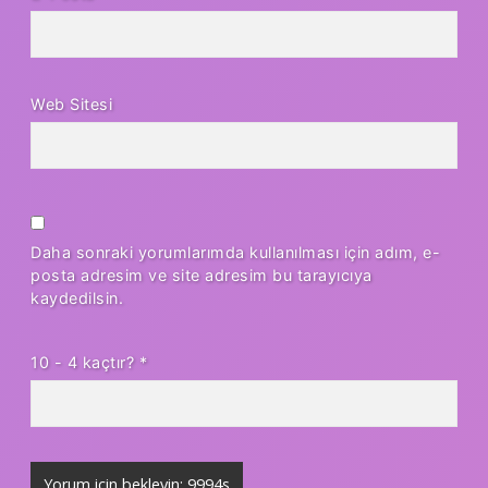
Web Sitesi
Daha sonraki yorumlarımda kullanılması için adım, e-
posta adresim ve site adresim bu tarayıcıya
kaydedilsin.
10 - 4 kaçtır?
*