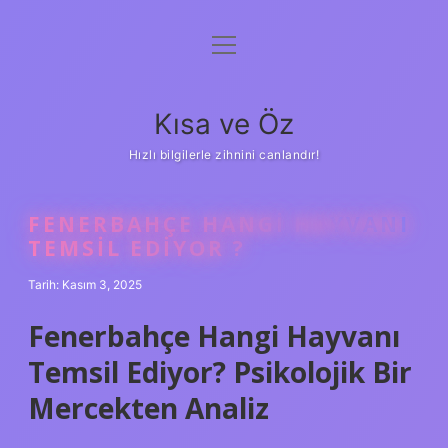
menüyü
Anasayfa
aç
Gizlilik Politikası
Kısa ve Öz
Yasal Uyarı
Hızlı bilgilerle zihnini canlandır!
Hakkımızda
FENERBAHÇE HANGI HAYVANI
TEMSIL EDIYOR ?
Tarih: Kasım 3, 2025
Fenerbahçe Hangi Hayvanı
Temsil Ediyor? Psikolojik Bir
Mercekten Analiz