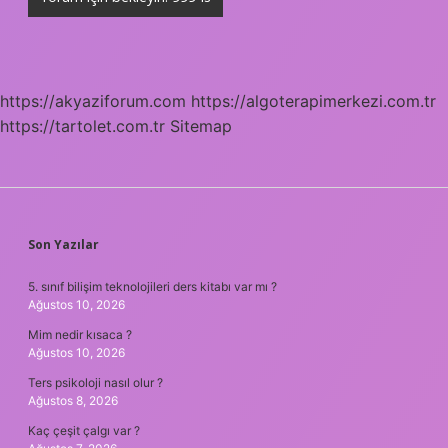
https://akyaziforum.com
https://algoterapimerkezi.com.tr
https://tartolet.com.tr
Sitemap
SIDEBAR
Son Yazılar
5. sınıf bilişim teknolojileri ders kitabı var mı ?
Ağustos 10, 2026
Mim nedir kısaca ?
Ağustos 10, 2026
Ters psikoloji nasıl olur ?
Ağustos 8, 2026
Kaç çeşit çalgı var ?