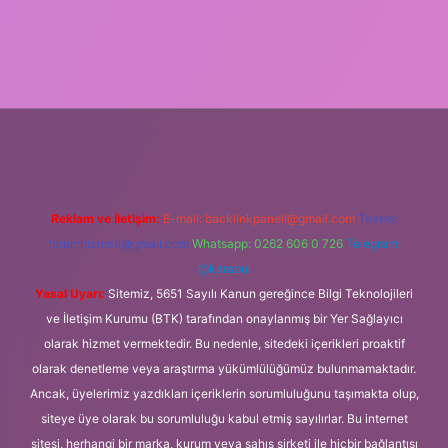
mobil giriş
Reklam ve İletişim:
E-mail:
backlinkpaneli@gmail.com
Teams:
forumhizmeti@gmail.com
Whatsapp: 0262 606 0 726
Telegram:
@karabul
Yasal Uyarı:
Sitemiz, 5651 Sayılı Kanun gereğince Bilgi Teknolojileri
ve İletişim Kurumu (BTK) tarafından onaylanmış bir Yer Sağlayıcı
olarak hizmet vermektedir. Bu nedenle, sitedeki içerikleri proaktif
olarak denetleme veya araştırma yükümlülüğümüz bulunmamaktadır.
Ancak, üyelerimiz yazdıkları içeriklerin sorumluluğunu taşımakta olup,
siteye üye olarak bu sorumluluğu kabul etmiş sayılırlar. Bu internet
sitesi, herhangi bir marka, kurum veya şahıs şirketi ile hiçbir bağlantısı