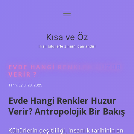
menüyü
Anasayfa
aç
Gizlilik Politikası
Kısa ve Öz
Yasal Uyarı
Hızlı bilgilerle zihnini canlandır!
Hakkımızda
EVDE HANGI RENKLER HUZUR
VERIR ?
Tarih: Eylül 28, 2025
Evde Hangi Renkler Huzur
Verir? Antropolojik Bir Bakış
Kültürlerin çeşitliliği, insanlık tarihinin en