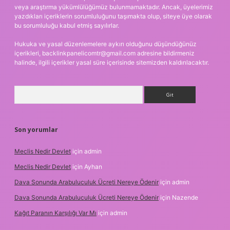
veya araştırma yükümlülüğümüz bulunmamaktadır. Ancak, üyelerimiz
yazdıkları içeriklerin sorumluluğunu taşımakta olup, siteye üye olarak
bu sorumluluğu kabul etmiş sayılırlar.
Hukuka ve yasal düzenlemelere aykırı olduğunu düşündüğünüz
içerikleri,
backlinkpanelicomtr@gmail.com
adresine bildirmeniz
halinde, ilgili içerikler yasal süre içerisinde sitemizden kaldırılacaktır.
Arama
Son yorumlar
Meclis Nedir Devlet
için
admin
Meclis Nedir Devlet
için
Ayhan
Dava Sonunda Arabuluculuk Ücreti Nereye Ödenir
için
admin
Dava Sonunda Arabuluculuk Ücreti Nereye Ödenir
için
Nazende
Kağıt Paranın Karşılığı Var Mı
için
admin