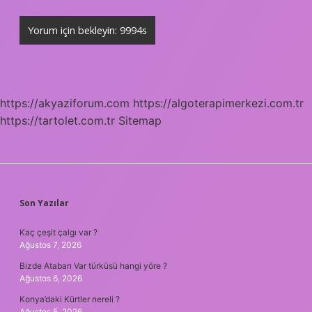
https://akyaziforum.com
https://algoterapimerkezi.com.tr
https://tartolet.com.tr
Sitemap
SIDEBAR
Son Yazılar
Kaç çeşit çalgı var ?
Ağustos 7, 2026
Bizde Atabarı Var türküsü hangi yöre ?
Ağustos 6, 2026
Konya’daki Kürtler nereli ?
Ağustos 5, 2026