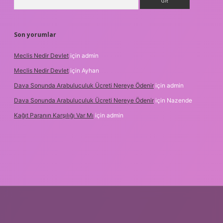
Son yorumlar
Meclis Nedir Devlet
için
admin
Meclis Nedir Devlet
için
Ayhan
Dava Sonunda Arabuluculuk Ücreti Nereye Ödenir
için
admin
Dava Sonunda Arabuluculuk Ücreti Nereye Ödenir
için
Nazende
Kağıt Paranın Karşılığı Var Mı
için
admin
et mobil giriş