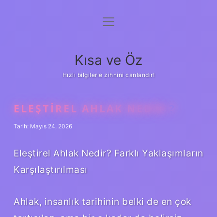
menüyü
Anasayfa
aç
Gizlilik Politikası
Kısa ve Öz
Yasal Uyarı
Hızlı bilgilerle zihnini canlandır!
Hakkımızda
ELEŞTIREL AHLAK NEDIR ?
Tarih: Mayıs 24, 2026
Eleştirel Ahlak Nedir? Farklı Yaklaşımların
Karşılaştırılması
Ahlak, insanlık tarihinin belki de en çok