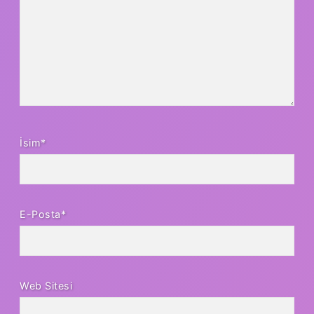
İsim*
E-Posta*
Web Sitesi