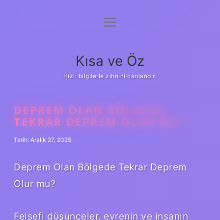
menüyü
Anasayfa
aç
Gizlilik Politikası
Kısa ve Öz
Yasal Uyarı
Hızlı bilgilerle zihnini canlandır!
Hakkımızda
DEPREM OLAN BÖLGEDE
TEKRAR DEPREM OLUR MU ?
Tarih: Aralık 27, 2025
Deprem Olan Bölgede Tekrar Deprem
Olur mu?
Felsefi düşünceler, evrenin ve insanın