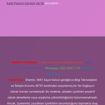
Kağıt Paranın Karşılığı Var Mı
için
admin
bet mobil giriş
Reklam ve İletişim:
E-mail:
backlinkpaneli@gmail.com
Teams:
forumhizmeti@gmail.com
Whatsapp: 0262 606 0 726
Telegram:
@karabul
Yasal Uyarı:
Sitemiz, 5651 Sayılı Kanun gereğince Bilgi Teknolojileri
ve İletişim Kurumu (BTK) tarafından onaylanmış bir Yer Sağlayıcı
olarak hizmet vermektedir. Bu nedenle, sitedeki içerikleri proaktif
olarak denetleme veya araştırma yükümlülüğümüz bulunmamaktadır.
Ancak, üyelerimiz yazdıkları içeriklerin sorumluluğunu taşımakta olup,