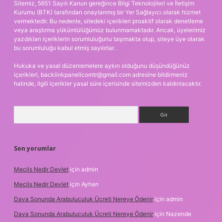
Sitemiz, 5651 Sayılı Kanun gereğince Bilgi Teknolojileri ve İletişim
Kurumu (BTK) tarafından onaylanmış bir Yer Sağlayıcı olarak hizmet
vermektedir. Bu nedenle, sitedeki içerikleri proaktif olarak denetleme
veya araştırma yükümlülüğümüz bulunmamaktadır. Ancak, üyelerimiz
yazdıkları içeriklerin sorumluluğunu taşımakta olup, siteye üye olarak
bu sorumluluğu kabul etmiş sayılırlar.
Hukuka ve yasal düzenlemelere aykırı olduğunu düşündüğünüz
içerikleri,
backlinkpanelicomtr@gmail.com
adresine bildirmeniz
halinde, ilgili içerikler yasal süre içerisinde sitemizden kaldırılacaktır.
Arama
Son yorumlar
Meclis Nedir Devlet
için
admin
Meclis Nedir Devlet
için
Ayhan
Dava Sonunda Arabuluculuk Ücreti Nereye Ödenir
için
admin
Dava Sonunda Arabuluculuk Ücreti Nereye Ödenir
için
Nazende