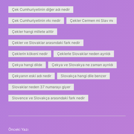
Çek Cumhuriyetinin diğer adı nedir
Çek Cumhuriyetinin ırkı nedir
Çekler Cermen mi Slav mı
Çekler hangi millete aittir
Çekler ve Slovaklar arasındaki fark nedir
Çeklerin kökeni nedir
Çeklerle Slovaklar neden ayrıldı
Çekya hangi dilde
Çekya ve Slovakya ne zaman ayrıldı
Çekyanın eski adı nedir
Slovakça hangi dile benzer
Slovaklar neden 37 numarayı giyer
Slovence ve Slovakça arasındaki fark nedir
Önceki Yazı