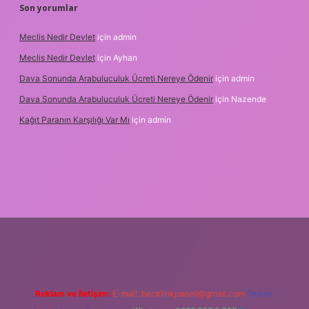
Son yorumlar
Meclis Nedir Devlet
için
admin
Meclis Nedir Devlet
için
Ayhan
Dava Sonunda Arabuluculuk Ücreti Nereye Ödenir
için
admin
Dava Sonunda Arabuluculuk Ücreti Nereye Ödenir
için
Nazende
Kağıt Paranın Karşılığı Var Mı
için
admin
riş
Reklam ve İletişim:
E-mail:
backlinkpaneli@gmail.com
Teams: