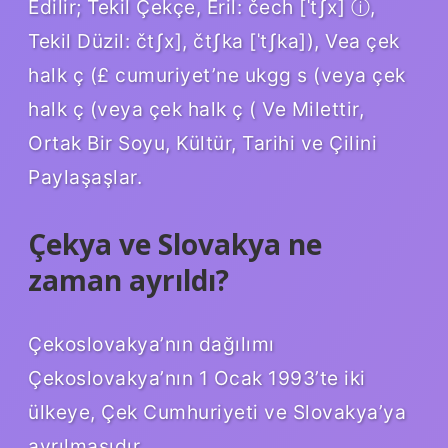
Edilir; Tekil Çekçe, Eril: čech [ˈtʃx] ⓘ,
Tekil Düzil: čtʃx], čtʃka [ˈtʃka]), Vea çek
halk ç (£ cumuriyet’ne ukgg s (veya çek
halk ç (veya çek halk ç ( Ve Milettir,
Ortak Bir Soyu, Kültür, Tarihi ve Çilini
Paylaşaşlar.
Çekya ve Slovakya ne
zaman ayrıldı?
Çekoslovakya’nın dağılımı
Çekoslovakya’nın 1 Ocak 1993’te iki
ülkeye, Çek Cumhuriyeti ve Slovakya’ya
ayrılmasıdır.