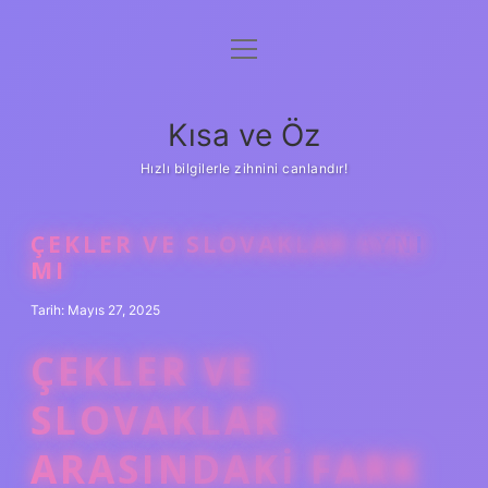
menüyü
Anasayfa
aç
Gizlilik Politikası
Kısa ve Öz
Yasal Uyarı
Hızlı bilgilerle zihnini canlandır!
Hakkımızda
ÇEKLER VE SLOVAKLAR AYNI
MI
Tarih: Mayıs 27, 2025
ÇEKLER VE
SLOVAKLAR
ARASINDAKI FARK