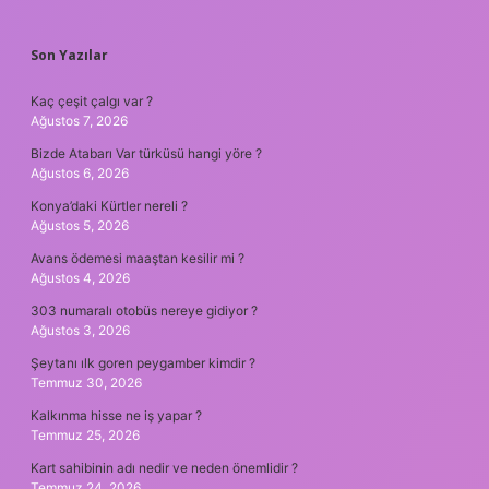
SIDEBAR
Son Yazılar
Kaç çeşit çalgı var ?
Ağustos 7, 2026
Bizde Atabarı Var türküsü hangi yöre ?
Ağustos 6, 2026
Konya’daki Kürtler nereli ?
Ağustos 5, 2026
Avans ödemesi maaştan kesilir mi ?
Ağustos 4, 2026
303 numaralı otobüs nereye gidiyor ?
Ağustos 3, 2026
Şeytanı ılk goren peygamber kimdir ?
Temmuz 30, 2026
Kalkınma hisse ne iş yapar ?
Temmuz 25, 2026
Kart sahibinin adı nedir ve neden önemlidir ?
Temmuz 24, 2026