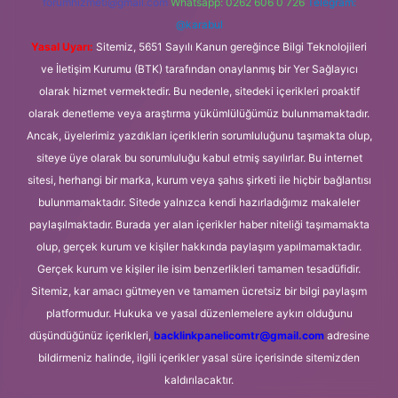
forumhizmeti@gmail.com
Whatsapp: 0262 606 0 726
Telegram:
@karabul
Yasal Uyarı:
Sitemiz, 5651 Sayılı Kanun gereğince Bilgi Teknolojileri
ve İletişim Kurumu (BTK) tarafından onaylanmış bir Yer Sağlayıcı
olarak hizmet vermektedir. Bu nedenle, sitedeki içerikleri proaktif
olarak denetleme veya araştırma yükümlülüğümüz bulunmamaktadır.
Ancak, üyelerimiz yazdıkları içeriklerin sorumluluğunu taşımakta olup,
siteye üye olarak bu sorumluluğu kabul etmiş sayılırlar. Bu internet
sitesi, herhangi bir marka, kurum veya şahıs şirketi ile hiçbir bağlantısı
bulunmamaktadır. Sitede yalnızca kendi hazırladığımız makaleler
paylaşılmaktadır. Burada yer alan içerikler haber niteliği taşımamakta
olup, gerçek kurum ve kişiler hakkında paylaşım yapılmamaktadır.
Gerçek kurum ve kişiler ile isim benzerlikleri tamamen tesadüfidir.
Sitemiz, kar amacı gütmeyen ve tamamen ücretsiz bir bilgi paylaşım
platformudur. Hukuka ve yasal düzenlemelere aykırı olduğunu
düşündüğünüz içerikleri,
backlinkpanelicomtr@gmail.com
adresine
bildirmeniz halinde, ilgili içerikler yasal süre içerisinde sitemizden
kaldırılacaktır.