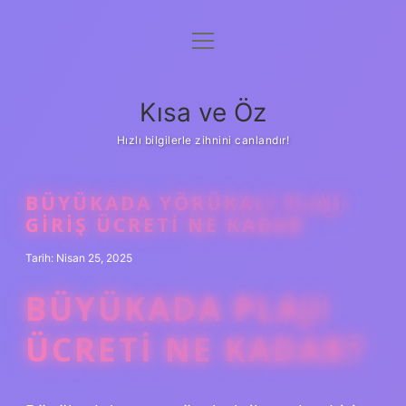
menüyü
Anasayfa
aç
Gizlilik Politikası
Kısa ve Öz
Yasal Uyarı
Hızlı bilgilerle zihnini canlandır!
Hakkımızda
BÜYÜKADA YÖRÜKALI PLAJI
GIRIŞ ÜCRETI NE KADAR
Tarih: Nisan 25, 2025
BÜYÜKADA PLAJI
ÜCRETI NE KADAR?