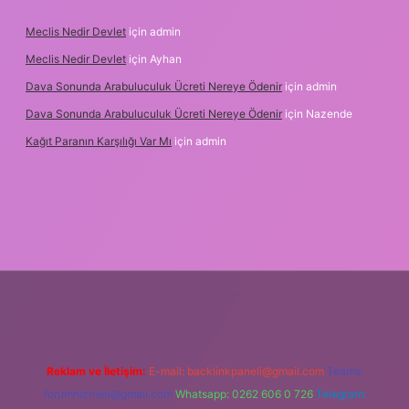
Meclis Nedir Devlet
için
admin
Meclis Nedir Devlet
için
Ayhan
Dava Sonunda Arabuluculuk Ücreti Nereye Ödenir
için
admin
Dava Sonunda Arabuluculuk Ücreti Nereye Ödenir
için
Nazende
Kağıt Paranın Karşılığı Var Mı
için
admin
iş
Reklam ve İletişim:
E-mail:
backlinkpaneli@gmail.com
Teams:
forumhizmeti@gmail.com
Whatsapp: 0262 606 0 726
Telegram: