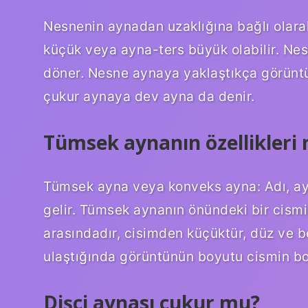
Nesnenin aynadan uzaklığına bağlı olara
küçük veya ayna-ters büyük olabilir. Ne
döner. Nesne aynaya yaklaştıkça görün
çukur aynaya dev ayna da denir.
Tümsek aynanın özellikleri 
Tümsek ayna veya konveks ayna: Adı, ay
gelir. Tümsek aynanın önündeki bir cism
arasındadır, cisimden küçüktür, düz ve b
ulaştığında görüntünün boyutu cismin boy
Dişçi aynası çukur mu?