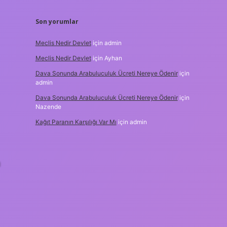
Son yorumlar
Meclis Nedir Devlet
için
admin
Meclis Nedir Devlet
için
Ayhan
Dava Sonunda Arabuluculuk Ücreti Nereye Ödenir
için
admin
Dava Sonunda Arabuluculuk Ücreti Nereye Ödenir
için
Nazende
Kağıt Paranın Karşılığı Var Mı
için
admin
a