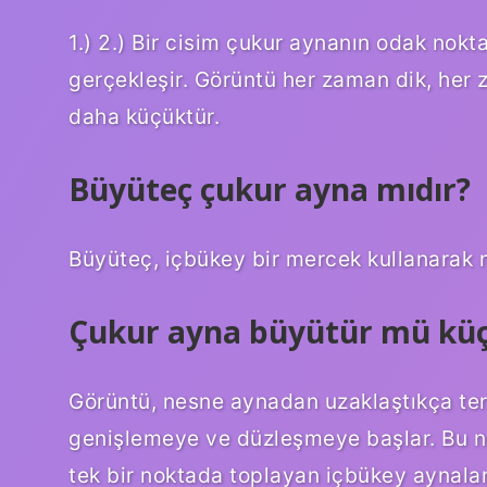
1.) 2.) Bir cisim çukur aynanın odak nok
gerçekleşir. Görüntü her zaman dik, he
daha küçüktür.
Büyüteç çukur ayna mıdır?
Büyüteç, içbükey bir mercek kullanarak 
Çukur ayna büyütür mü kü
Görüntü, nesne aynadan uzaklaştıkça ter
genişlemeye ve düzleşmeye başlar. Bu ne
tek bir noktada toplayan içbükey aynal