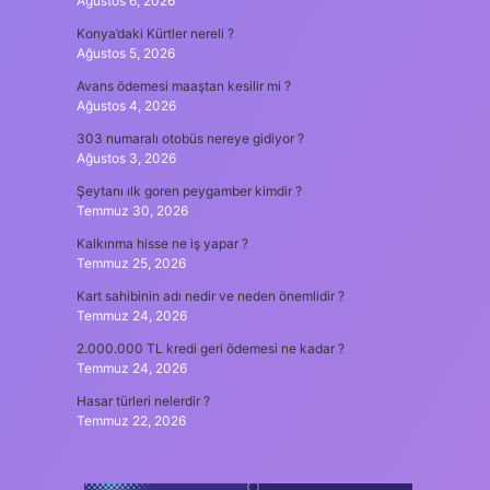
Ağustos 6, 2026
Konya’daki Kürtler nereli ?
Ağustos 5, 2026
Avans ödemesi maaştan kesilir mi ?
Ağustos 4, 2026
303 numaralı otobüs nereye gidiyor ?
Ağustos 3, 2026
Şeytanı ılk goren peygamber kimdir ?
Temmuz 30, 2026
Kalkınma hisse ne iş yapar ?
Temmuz 25, 2026
Kart sahibinin adı nedir ve neden önemlidir ?
Temmuz 24, 2026
2.000.000 TL kredi geri ödemesi ne kadar ?
Temmuz 24, 2026
Hasar türleri nelerdir ?
Temmuz 22, 2026