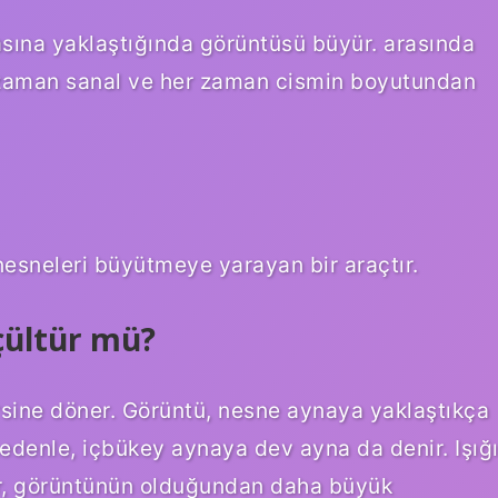
tasına yaklaştığında görüntüsü büyür. arasında
r zaman sanal ve her zaman cismin boyutundan
nesneleri büyütmeye yarayan bir araçtır.
çültür mü?
sine döner. Görüntü, nesne aynaya yaklaştıkça
denle, içbükey aynaya dev ayna da denir. Işığ
ar, görüntünün olduğundan daha büyük