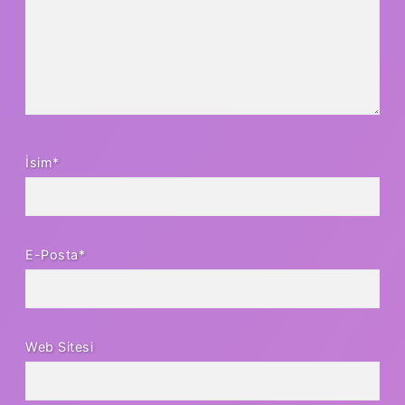
İsim*
E-Posta*
Web Sitesi