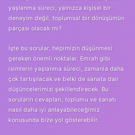
yaşlanma süreci, yalnızca kişisel bir
deneyim değil, toplumsal bir dönüşümün
parçası olacak mı?
İşte bu sorular, hepimizin düşünmesi
gereken önemli noktalar. Emrah gibi
isimlerin yaşlanma süreci, zamanla daha
çok tartışılacak ve belki de sanata dair
düşüncelerimizi şekillendirecek. Bu
soruların cevapları, toplumu ve sanatı
nasıl daha iyi anlayabileceğimiz
konusunda bize yol gösterebilir.