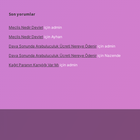
Son yorumlar
Meclis Nedir Devlet
için
admin
Meclis Nedir Devlet
için
Ayhan
Dava Sonunda Arabuluculuk Ücreti Nereye Ödenir
için
admin
Dava Sonunda Arabuluculuk Ücreti Nereye Ödenir
için
Nazende
Kağıt Paranın Karşılığı Var Mı
için
admin
lbet mobil giriş