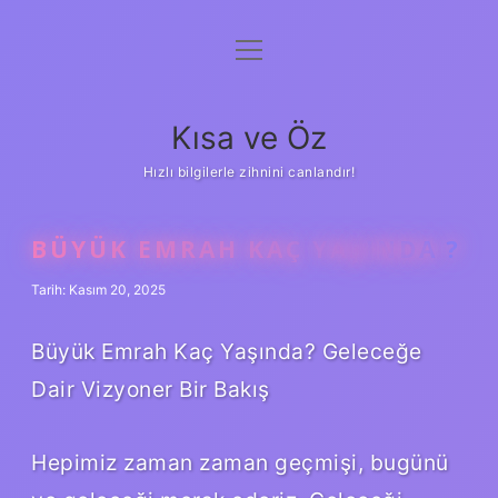
menüyü
Anasayfa
aç
Gizlilik Politikası
Kısa ve Öz
Yasal Uyarı
Hızlı bilgilerle zihnini canlandır!
Hakkımızda
BÜYÜK EMRAH KAÇ YAŞINDA ?
Tarih: Kasım 20, 2025
Büyük Emrah Kaç Yaşında? Geleceğe
Dair Vizyoner Bir Bakış
Hepimiz zaman zaman geçmişi, bugünü