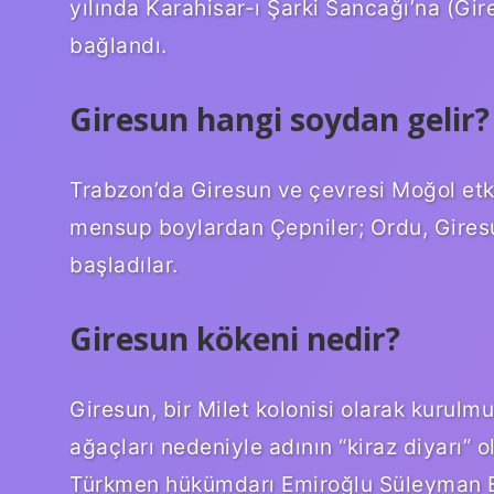
yılında Karahisar-ı Şarki Sancağı’na (Gi
bağlandı.
Giresun hangi soydan gelir?
Trabzon’da Giresun ve çevresi Moğol etki
mensup boylardan Çepniler; Ordu, Giresun
başladılar.
Giresun kökeni nedir?
Giresun, bir Milet kolonisi olarak kurulm
ağaçları nedeniyle adının “kiraz diyarı” 
Türkmen hükümdarı Emiroğlu Süleyman Be