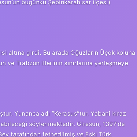
resun’un bugünkü Şebinkarahisar ilçesi)
si altına girdi. Bu arada Oğuzların Üçok koluna
 ve Trabzon illerinin sınırlarına yerleşmeye
uştur. Yunanca adı “Kerasus”tur. Yabani kiraz
olabileceği söylenmektedir. Giresun, 1397’de
y tarafından fethedilmiş ve Eski Türk