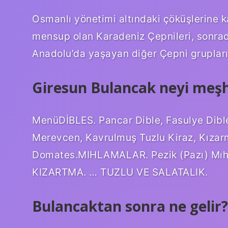
Osmanlı yönetimi altındaki çöküşlerine
mensup olan Karadeniz Çepnileri, sonrad
Anadolu’da yaşayan diğer Çepni gruplar
Giresun Bulancak neyi meş
MenüDİBLES. Pancar Dible, Fasulye Dible
Merevcen, Kavrulmuş Tuzlu Kiraz, Kızar
Domates.MIHLAMALAR. Pezik (Pazı) Mıhm
KIZARTMA. … TUZLU VE SALATALIK.
Bulancaktan sonra ne gelir?