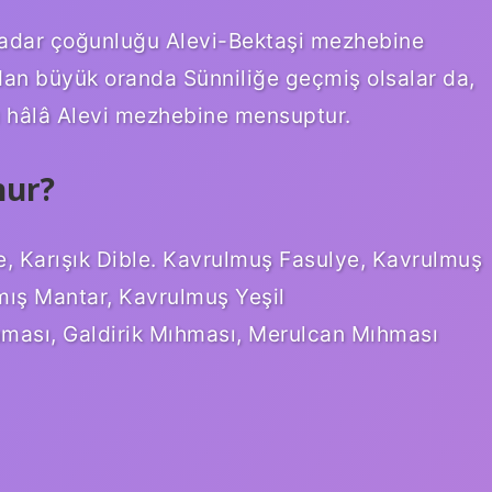
 kadar çoğunluğu Alevi-Bektaşi mezhebine
an büyük oranda Sünniliğe geçmiş olsalar da,
ı hâlâ Alevi mezhebine mensuptur.
hur?
, Karışık Dible. Kavrulmuş Fasulye, Kavrulmuş
mış Mantar, Kavrulmuş Yeşil
ası, Galdirik Mıhması, Merulcan Mıhması