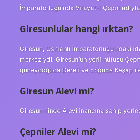
İmparatorluğu’nda Vilayet-i Çepni adıyla
Giresunlular hangi ırktan?
Giresun, Osmanlı İmparatorluğu’ndaki idar
merkeziydi. Giresun’un yerli nüfusu Çep
güneydoğuda Dereli ve doğuda Keşap ile çe
Giresun Alevi mi?
Giresun ilinde Alevi inancına sahip yerle
Çepniler Alevi mi?