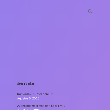
SIDEBAR
Son Yazılar
ilbet mob
Konya’daki Kürtler nereli ?
Ağustos 5, 2026
Avans ödemesi maaştan kesilir mi ?