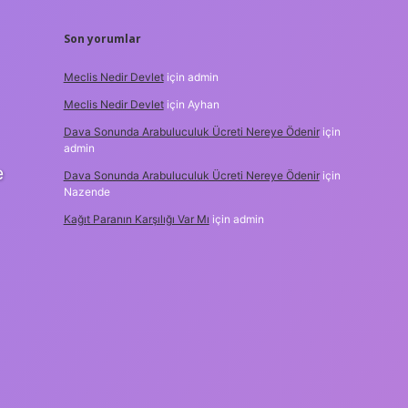
Son yorumlar
Meclis Nedir Devlet
için
admin
Meclis Nedir Devlet
için
Ayhan
Dava Sonunda Arabuluculuk Ücreti Nereye Ödenir
için
admin
e
Dava Sonunda Arabuluculuk Ücreti Nereye Ödenir
için
Nazende
Kağıt Paranın Karşılığı Var Mı
için
admin