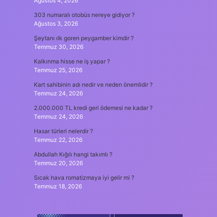
Ağustos 4, 2026
303 numaralı otobüs nereye gidiyor ?
Ağustos 3, 2026
Şeytanı ılk goren peygamber kimdir ?
Temmuz 30, 2026
Kalkınma hisse ne iş yapar ?
Temmuz 25, 2026
Kart sahibinin adı nedir ve neden önemlidir ?
Temmuz 24, 2026
2.000.000 TL kredi geri ödemesi ne kadar ?
Temmuz 24, 2026
Hasar türleri nelerdir ?
Temmuz 22, 2026
Abdullah Kığılı hangi takımlı ?
Temmuz 20, 2026
Sıcak hava romatizmaya iyi gelir mi ?
Temmuz 18, 2026