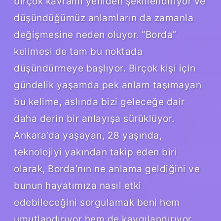
birçok kavramı yeniden şekillendiriyor ve
düşündüğümüz anlamların da zamanla
değişmesine neden oluyor. “Borda”
kelimesi de tam bu noktada
düşündürmeye başlıyor. Birçok kişi için
gündelik yaşamda pek anlam taşımayan
bu kelime, aslında bizi geleceğe dair
daha derin bir anlayışa sürüklüyor.
Ankara’da yaşayan, 28 yaşında,
teknolojiyi yakından takip eden biri
olarak, Borda’nın ne anlama geldiğini ve
bunun hayatımıza nasıl etki
edebileceğini sorgulamak beni hem
umutlandırıyor hem de kaygılandırıyor.