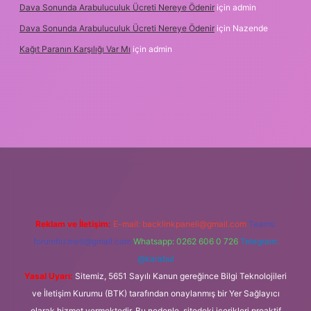
Dava Sonunda Arabuluculuk Ücreti Nereye Ödenir
için
admin
Dava Sonunda Arabuluculuk Ücreti Nereye Ödenir
için
Nazende
Kağıt Paranın Karşılığı Var Mı
için
admin
bet mobil giriş
Reklam ve İletişim:
E-mail:
backlinkpaneli@gmail.com
Teams:
forumhizmeti@gmail.com
Whatsapp: 0262 606 0 726
Telegram:
@karabul
Yasal Uyarı:
Sitemiz, 5651 Sayılı Kanun gereğince Bilgi Teknolojileri
ve İletişim Kurumu (BTK) tarafından onaylanmış bir Yer Sağlayıcı
olarak hizmet vermektedir. Bu nedenle, sitedeki içerikleri proaktif