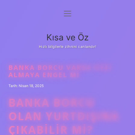
menüyü
Anasayfa
aç
Gizlilik Politikası
Kısa ve Öz
Yasal Uyarı
Hızlı bilgilerle zihnini canlandır!
Hakkımızda
BANKA BORCU VARSA VIZE
ALMAYA ENGEL MI
Tarih: Nisan 18, 2025
BANKA BORCU
OLAN YURTDIŞINA
ÇIKABILIR MI?