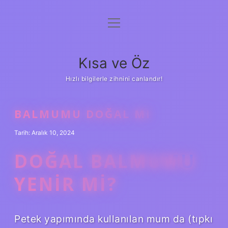
menüyü
Anasayfa
aç
Gizlilik Politikası
Kısa ve Öz
Yasal Uyarı
Hızlı bilgilerle zihnini canlandır!
Hakkımızda
BALMUMU DOĞAL MI
Tarih: Aralık 10, 2024
DOĞAL BALMUMU
YENIR MI?
Petek yapımında kullanılan mum da (tıpkı