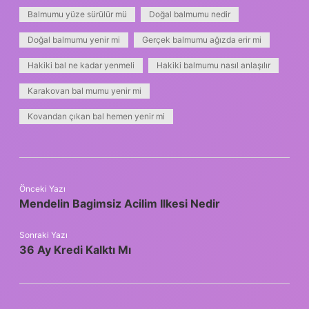
Balmumu yüze sürülür mü
Doğal balmumu nedir
Doğal balmumu yenir mi
Gerçek balmumu ağızda erir mi
Hakiki bal ne kadar yenmeli
Hakiki balmumu nasıl anlaşılır
Karakovan bal mumu yenir mi
Kovandan çıkan bal hemen yenir mi
Önceki Yazı
Mendelin Bagimsiz Acilim Ilkesi Nedir
Sonraki Yazı
36 Ay Kredi Kalktı Mı