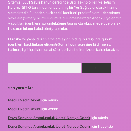
Sitemiz, 5651 Sayılı Kanun gereğince Bilgi Teknolojileri ve İletişim
Kurumu (BTK) tarafından onaylanmış bir Yer Sağlayıcı olarak hizmet
vermektedir. Bu nedenle, sitedeki içerikleri proaktif olarak denetleme
veya araştırma yükümlülüğümüz bulunmamaktadır. Ancak, üyelerimiz
yazdıkları içeriklerin sorumluluğunu taşımakta olup, siteye üye olarak
bu sorumluluğu kabul etmiş sayılırlar.
Hukuka ve yasal düzenlemelere aykırı olduğunu düşündüğünüz
içerikleri,
backlinkpanelicomtr@gmail.com
adresine bildirmeniz
halinde, ilgili içerikler yasal süre içerisinde sitemizden kaldırılacaktır.
Arama
Son yorumlar
Meclis Nedir Devlet
için
admin
Meclis Nedir Devlet
için
Ayhan
Dava Sonunda Arabuluculuk Ücreti Nereye Ödenir
için
admin
Dava Sonunda Arabuluculuk Ücreti Nereye Ödenir
için
Nazende