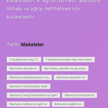
kullanılabilir. 6. Ağrıyı hafifletir: Balmumu
iltihabı ve ağrıyı hafifletmek için
kullanılabilir.
Tarih:
Makaleler
1 kg balmumu kaç TL
1 kg balmumundan kaç mum çıkar
Bal mumu faydalı mı
Bal mumu yakmak ne işe yarar
Balmumu aktarda bulunur mu
Balmumu bayatlar mı
Balmumu hammaddesi nedir
Balmumu hangi hastalıklara iyi gelir
Balmumu kimyasal mı
Balmumu mideye iyi gelir mi
Balmumu sağlıklı mı