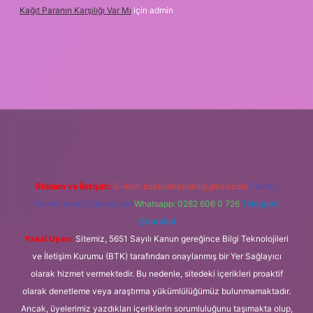
Kağıt Paranın Karşılığı Var Mı
için
admin
t mobil giriş
Reklam ve İletişim:
E-mail:
backlinkpaneli@gmail.com
Teams:
forumhizmeti@gmail.com
Whatsapp: 0262 606 0 726
Telegram:
@karabul
Yasal Uyarı:
Sitemiz, 5651 Sayılı Kanun gereğince Bilgi Teknolojileri
ve İletişim Kurumu (BTK) tarafından onaylanmış bir Yer Sağlayıcı
olarak hizmet vermektedir. Bu nedenle, sitedeki içerikleri proaktif
olarak denetleme veya araştırma yükümlülüğümüz bulunmamaktadır.
Ancak, üyelerimiz yazdıkları içeriklerin sorumluluğunu taşımakta olup,