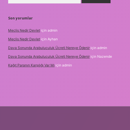
Son yorumlar
Meclis Nedir Devlet
için
admin
Meclis Nedir Devlet
için
Ayhan
Dava Sonunda Arabuluculuk Ücreti Nereye Ödenir
için
admin
Dava Sonunda Arabuluculuk Ücreti Nereye Ödenir
için
Nazende
Kağıt Paranın Karşılığı Var Mı
için
admin
t mobil giriş