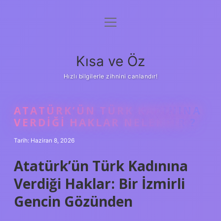
menüyü
Anasayfa
aç
Gizlilik Politikası
Kısa ve Öz
Yasal Uyarı
Hızlı bilgilerle zihnini canlandır!
Hakkımızda
ATATÜRK’ÜN TÜRK KADININA
VERDIĞI HAKLAR NELERDIR ?
Tarih: Haziran 8, 2026
Atatürk’ün Türk Kadınına
Verdiği Haklar: Bir İzmirli
Gencin Gözünden