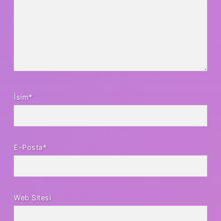
İsim*
E-Posta*
Web Sitesi