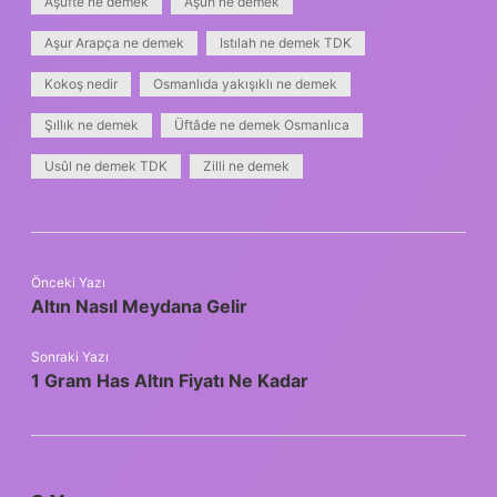
Aşüfte ne demek
Aşuh ne demek
Aşur Arapça ne demek
Istılah ne demek TDK
Kokoş nedir
Osmanlıda yakışıklı ne demek
Şıllık ne demek
Üftâde ne demek Osmanlıca
Usûl ne demek TDK
Zilli ne demek
Önceki Yazı
Altın Nasıl Meydana Gelir
Sonraki Yazı
1 Gram Has Altın Fiyatı Ne Kadar