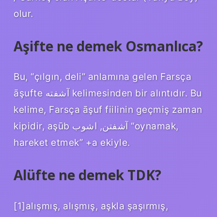
olur.
Aşifte ne demek Osmanlıca?
Bu, “çılgın, deli” anlamına gelen Farsça
āşufte آشفته kelimesinden bir alıntıdır. Bu
kelime, Farsça āşuf fiilinin geçmiş zaman
kipidir, aşūb آشفتن, اشوب “oynamak,
hareket etmek” +a ekiyle.
Alüfte ne demek TDK?
[1]alışmış, alışmış, aşkla şaşırmış,