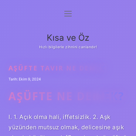
menüyü
Anasayfa
aç
Gizlilik Politikası
Kısa ve Öz
Yasal Uyarı
Hızlı bilgilerle zihnini canlandır!
Hakkımızda
AŞÜFTE TAVIR NE DEMEK
Tarih: Ekim 9, 2024
AŞÜFTE NE DEMEK?
I. 1. Açık olma hali, iffetsizlik. 2. Aşk
yüzünden mutsuz olmak, delicesine aşık