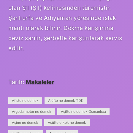
olan Şil (Şıl) kelimesinden türemiştir.
Şanlıurfa ve Adıyaman yöresinde ıslak
mantı olarak bilinir. Dökme karışımına
ceviz sarılır, şerbetle karıştırılarak servis
edilir.
Tarih:
Makaleler
Afiste ne demek
Alüfte ne demek TDK
Argoda motor ne demek
Aşifte ne demek Osmanlıca
Aşine ne demek
Aşüfte erkek ne demek