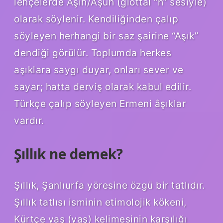
lehçelerde Aşıh/Aşuh (glottal “h” sesiyle)
olarak söylenir. Kendiliğinden çalıp
söyleyen herhangi bir saz şairine “Aşık”
dendiği görülür. Toplumda herkes
aşıklara saygı duyar, onları sever ve
sayar; hatta derviş olarak kabul edilir.
Türkçe çalıp söyleyen Ermeni âşıklar
vardır.
Şıllık ne demek?
Şıllık, Şanlıurfa yöresine özgü bir tatlıdır.
Şıllık tatlısı isminin etimolojik kökeni,
Kürtçe yaş (yaş) kelimesinin karşılığı