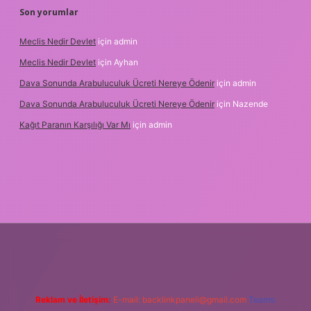
Son yorumlar
Meclis Nedir Devlet
için
admin
Meclis Nedir Devlet
için
Ayhan
Dava Sonunda Arabuluculuk Ücreti Nereye Ödenir
için
admin
Dava Sonunda Arabuluculuk Ücreti Nereye Ödenir
için
Nazende
Kağıt Paranın Karşılığı Var Mı
için
admin
 mobil giriş
Reklam ve İletişim:
E-mail:
backlinkpaneli@gmail.com
Teams: