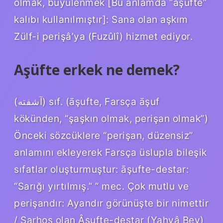
olmak, büyülenmek [Bu anlamda “aşüfte”
kalıbı kullanılmıştır]: Sana olan aşkım
Zülf-i perişâ’ya (Fuzûlî) hizmet ediyor.
Aşüfte erkek ne demek?
(ﺁﺷﻔﺘﻪ) sıf. (āşufte, Farsça āşuf
kökünden, “şaşkın olmak, perişan olmak”)
Önceki sözcüklere “perişan, düzensiz”
anlamını ekleyerek Farsça üslupla bileşik
sıfatlar oluşturmuştur: āşufte-destar:
“Sarığı yırtılmış.” ” mec. Çok mutlu ve
perişandır: Ayandır görünüşte bir nimettir
/ Sarhoş olan Âşufte-destar (Yahyâ Bey)