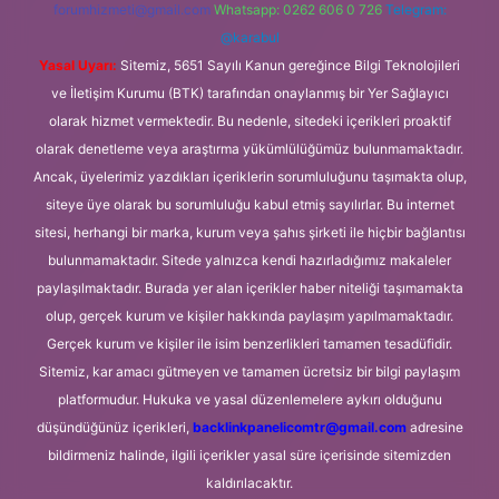
forumhizmeti@gmail.com
Whatsapp: 0262 606 0 726
Telegram:
@karabul
Yasal Uyarı:
Sitemiz, 5651 Sayılı Kanun gereğince Bilgi Teknolojileri
ve İletişim Kurumu (BTK) tarafından onaylanmış bir Yer Sağlayıcı
olarak hizmet vermektedir. Bu nedenle, sitedeki içerikleri proaktif
olarak denetleme veya araştırma yükümlülüğümüz bulunmamaktadır.
Ancak, üyelerimiz yazdıkları içeriklerin sorumluluğunu taşımakta olup,
siteye üye olarak bu sorumluluğu kabul etmiş sayılırlar. Bu internet
sitesi, herhangi bir marka, kurum veya şahıs şirketi ile hiçbir bağlantısı
bulunmamaktadır. Sitede yalnızca kendi hazırladığımız makaleler
paylaşılmaktadır. Burada yer alan içerikler haber niteliği taşımamakta
olup, gerçek kurum ve kişiler hakkında paylaşım yapılmamaktadır.
Gerçek kurum ve kişiler ile isim benzerlikleri tamamen tesadüfidir.
Sitemiz, kar amacı gütmeyen ve tamamen ücretsiz bir bilgi paylaşım
platformudur. Hukuka ve yasal düzenlemelere aykırı olduğunu
düşündüğünüz içerikleri,
backlinkpanelicomtr@gmail.com
adresine
bildirmeniz halinde, ilgili içerikler yasal süre içerisinde sitemizden
kaldırılacaktır.