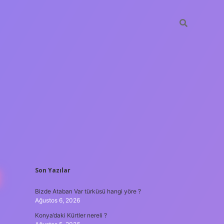
SIDEBAR
E
Son Yazılar
ilbet mobil giriş
Bizde Atabarı Var türküsü hangi yöre ?
Ağustos 6, 2026
Konya’daki Kürtler nereli ?