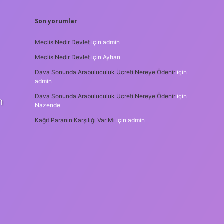
Son yorumlar
Meclis Nedir Devlet
için
admin
Meclis Nedir Devlet
için
Ayhan
Dava Sonunda Arabuluculuk Ücreti Nereye Ödenir
için
admin
Dava Sonunda Arabuluculuk Ücreti Nereye Ödenir
için
n
Nazende
Kağıt Paranın Karşılığı Var Mı
için
admin