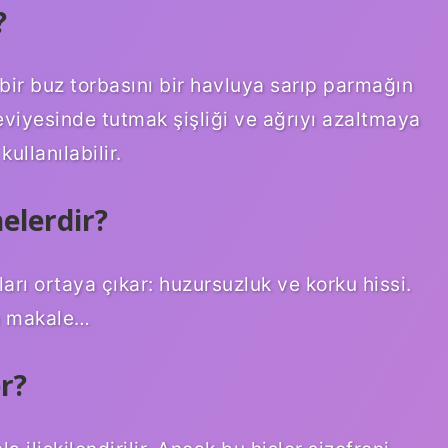
?
bir buz torbasını bir havluya sarıp parmağın
eviyesinde tutmak şişliği ve ağrıyı azaltmaya
kullanılabilir.
nelerdir?
rı ortaya çıkar: huzursuzluk ve korku hissi.
la makale…
r?