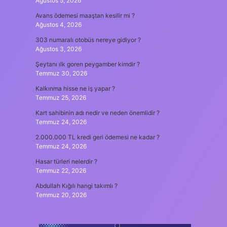
Ağustos 5, 2026
Avans ödemesi maaştan kesilir mi ?
Ağustos 4, 2026
303 numaralı otobüs nereye gidiyor ?
Ağustos 3, 2026
Şeytanı ılk goren peygamber kimdir ?
Temmuz 30, 2026
Kalkınma hisse ne iş yapar ?
Temmuz 25, 2026
Kart sahibinin adı nedir ve neden önemlidir ?
Temmuz 24, 2026
2.000.000 TL kredi geri ödemesi ne kadar ?
Temmuz 24, 2026
Hasar türleri nelerdir ?
Temmuz 22, 2026
Abdullah Kığılı hangi takımlı ?
Temmuz 20, 2026