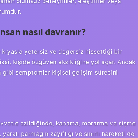
anan olumsuz deneyimler, eleştiriler veya
urumdur.
insan nasıl davranır?
e kıyasla yetersiz ve değersiz hissettiği bir
issi, kişide özgüven eksikliğine yol açar. Ancak
a gibi semptomlar kişisel gelişim sürecini
kuvvetle ezildiğinde, kanama, morarma ve şişme
aralı parmağın zayıflığı ve sınırlı hareketi de