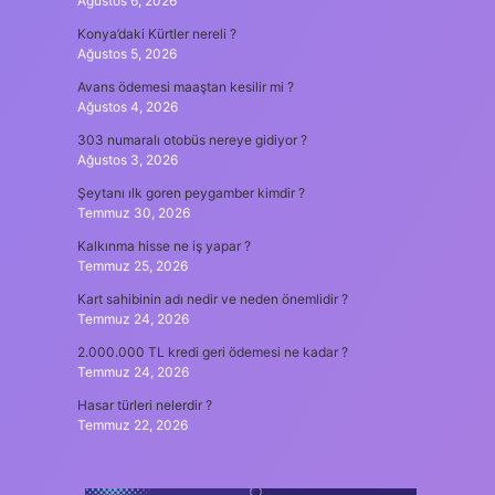
Ağustos 6, 2026
Konya’daki Kürtler nereli ?
Ağustos 5, 2026
Avans ödemesi maaştan kesilir mi ?
Ağustos 4, 2026
303 numaralı otobüs nereye gidiyor ?
Ağustos 3, 2026
Şeytanı ılk goren peygamber kimdir ?
Temmuz 30, 2026
Kalkınma hisse ne iş yapar ?
Temmuz 25, 2026
Kart sahibinin adı nedir ve neden önemlidir ?
Temmuz 24, 2026
2.000.000 TL kredi geri ödemesi ne kadar ?
Temmuz 24, 2026
Hasar türleri nelerdir ?
Temmuz 22, 2026