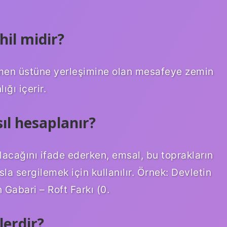
il midir?
emen üstüne yerleşimine olan mesafeye zemin
ığı içerir.
sıl hesaplanır?
olacağını ifade ederken, emsal, bu toprakların
la sergilemek için kullanılır. Örnek: Devletin
 Gabari – Roft Farkı (0.
lerdir?