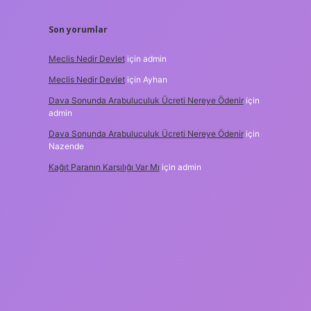
Son yorumlar
Meclis Nedir Devlet
için
admin
Meclis Nedir Devlet
için
Ayhan
Dava Sonunda Arabuluculuk Ücreti Nereye Ödenir
için
admin
Dava Sonunda Arabuluculuk Ücreti Nereye Ödenir
için
Nazende
Kağıt Paranın Karşılığı Var Mı
için
admin