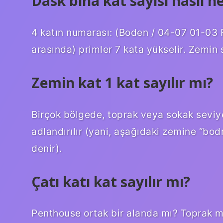
Dask bina kat sayısı nasıl h
4 katın numarası: (Boden / 04-07 01-03 F
arasında) primler 7 kata yükselir. Zemin 
Zemin kat 1 kat sayılır mı?
Birçok bölgede, toprak veya sokak seviye
adlandırılır (yani, aşağıdaki zemine “bod
denir).
Çatı katı kat sayılır mı?
Penthouse ortak bir alanda mı? Toprak m