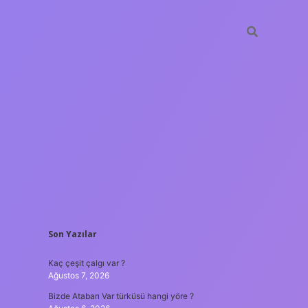
SIDEBAR
Son Yazılar
ilbet mobil giriş
Kaç çeşit çalgı var ?
Ağustos 7, 2026
Bizde Atabarı Var türküsü hangi yöre ?