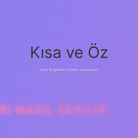
Kısa ve Öz
Hızlı bilgilerle zihnini canlandır!
I NASIL SAYILIR