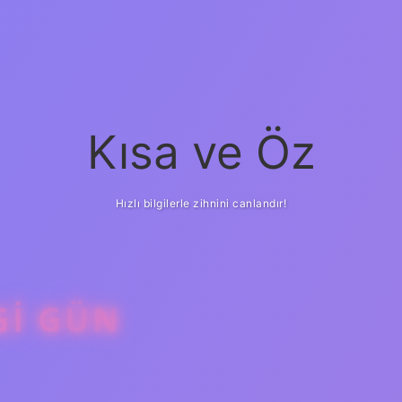
Kısa ve Öz
Hızlı bilgilerle zihnini canlandır!
GI GÜN