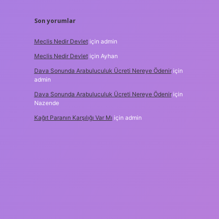
Son yorumlar
Meclis Nedir Devlet
için
admin
Meclis Nedir Devlet
için
Ayhan
Dava Sonunda Arabuluculuk Ücreti Nereye Ödenir
için
admin
Dava Sonunda Arabuluculuk Ücreti Nereye Ödenir
için
Nazende
Kağıt Paranın Karşılığı Var Mı
için
admin