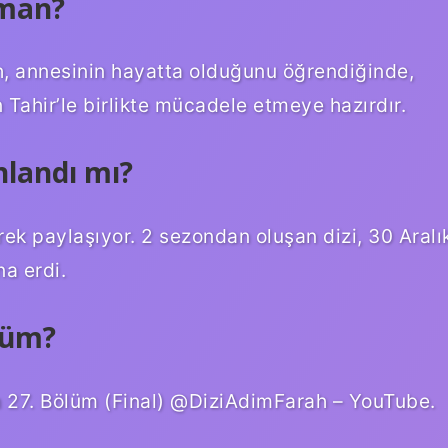
aman?
, annesinin hayatta olduğunu öğrendiğinde,
in Tahir’le birlikte mücadele etmeye hazırdır.
landı mı?
ek paylaşıyor. 2 sezondan oluşan dizi, 30 Aralı
a erdi.
lüm?
ah 27. Bölüm (Final) @DiziAdimFarah – YouTube.