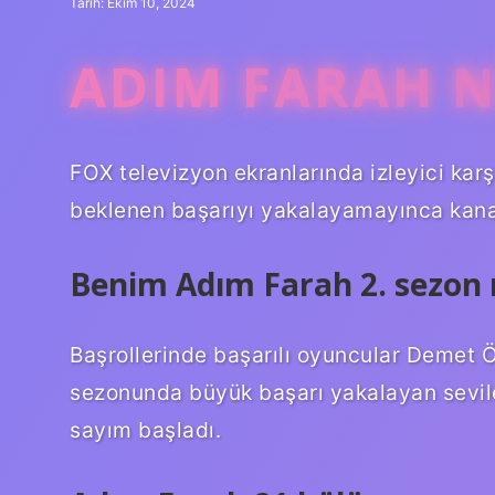
Tarih: Ekim 10, 2024
ADIM FARAH N
FOX televizyon ekranlarında izleyici karş
beklenen başarıyı yakalayamayınca kanal
Benim Adım Farah 2. sezon
Başrollerinde başarılı oyuncular Demet Öz
sezonunda büyük başarı yakalayan sevilen
sayım başladı.