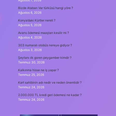
Ağustos 7, 2026
Bizde Atabarı Var türküsü hangi yöre ?
Ağustos 6, 2026
Konya’daki Kürtler nereli ?
Ağustos 5, 2026
Avans ödemesi maaştan kesilir mi ?
Ağustos 4, 2026
303 numaralı otobüs nereye gidiyor ?
Ağustos 3, 2026
Şeytanı ılk goren peygamber kimdir ?
Temmuz 30, 2026
Kalkınma hisse ne iş yapar ?
Temmuz 25, 2026
Kart sahibinin adı nedir ve neden önemlidir ?
Temmuz 24, 2026
2.000.000 TL kredi geri ödemesi ne kadar ?
Temmuz 24, 2026