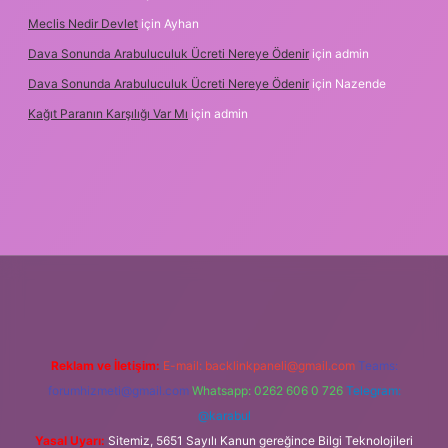
Meclis Nedir Devlet
için
Ayhan
Dava Sonunda Arabuluculuk Ücreti Nereye Ödenir
için
admin
Dava Sonunda Arabuluculuk Ücreti Nereye Ödenir
için
Nazende
Kağıt Paranın Karşılığı Var Mı
için
admin
bet mobil giriş
Reklam ve İletişim:
E-mail:
backlinkpaneli@gmail.com
Teams:
forumhizmeti@gmail.com
Whatsapp: 0262 606 0 726
Telegram:
@karabul
Yasal Uyarı:
Sitemiz, 5651 Sayılı Kanun gereğince Bilgi Teknolojileri