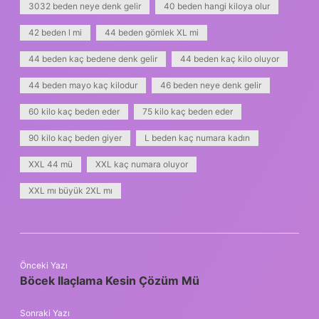
3032 beden neye denk gelir
40 beden hangi kiloya olur
42 beden l mi
44 beden gömlek XL mi
44 beden kaç bedene denk gelir
44 beden kaç kilo oluyor
44 beden mayo kaç kilodur
46 beden neye denk gelir
60 kilo kaç beden eder
75 kilo kaç beden eder
90 kilo kaç beden giyer
L beden kaç numara kadın
XXL 44 mü
XXL kaç numara oluyor
XXL mı büyük 2XL mı
Önceki Yazı
Böcek Ilaçlama Kesin Çözüm Mü
Sonraki Yazı