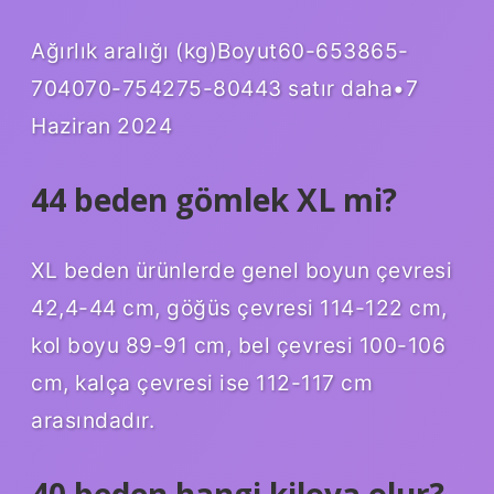
Ağırlık aralığı (kg)Boyut60-653865-
704070-754275-80443 satır daha•7
Haziran 2024
44 beden gömlek XL mi?
XL beden ürünlerde genel boyun çevresi
42,4-44 cm, göğüs çevresi 114-122 cm,
kol boyu 89-91 cm, bel çevresi 100-106
cm, kalça çevresi ise 112-117 cm
arasındadır.
40 beden hangi kiloya olur?