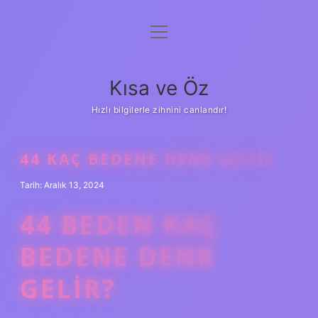
menüyü
Anasayfa
aç
Gizlilik Politikası
Kısa ve Öz
Yasal Uyarı
Hızlı bilgilerle zihnini canlandır!
Hakkımızda
44 KAÇ BEDENE DENK GELIR
Tarih: Aralık 13, 2024
44 BEDEN KAÇ
BEDENE DENK
GELIR?